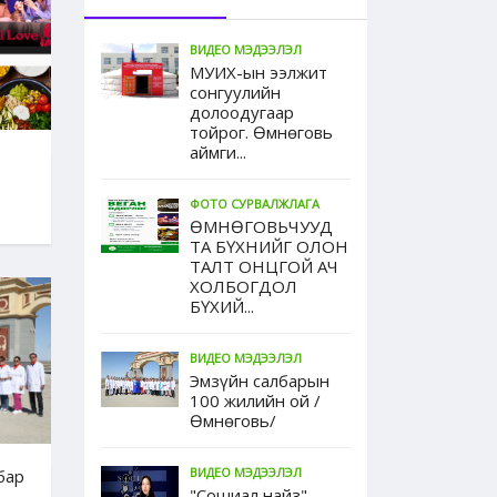
ВИДЕО МЭДЭЭЛЭЛ
МУИХ-ын ээлжит
сонгуулийн
долоодугаар
тойрог. Өмнөговь
аймги...
ФОТО СУРВАЛЖЛАГА
ӨМНӨГОВЬЧУУД
ТА БҮХНИЙГ ОЛОН
ТАЛТ ОНЦГОЙ АЧ
ХОЛБОГДОЛ
БҮХИЙ...
элжит
МУИХ-
ВИДЕО МЭДЭЭЛЭЛ
 долоодугаар
сонгу
Эмзүйн салбарын
100 жилийн ой /
мнөговь
тойро
Өмнөговь/
...
аймгий
ВИДЕО МЭДЭЭЛЭЛ
бар
"Сошиал найз"