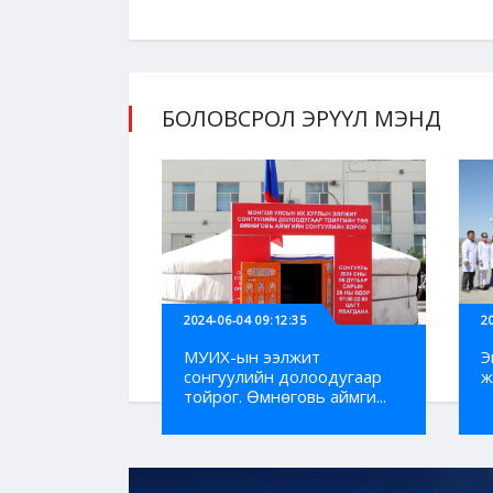
БОЛОВСРОЛ ЭРҮҮЛ МЭНД
2024-06-04 09:12:35
2
МУИХ-ын ээлжит
Э
сонгуулийн долоодугаар
ж
тойрог. Өмнөговь аймги...