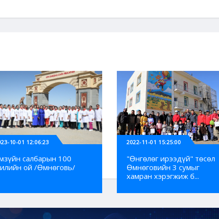
023-10-01 12:06:23
2022-11-01 15:25:00
мзүйн салбарын 100
"Өнгөлөг ирээдүй" төсөл
илийн ой /Өмнөговь/
Өмнөговийн 3 сумыг
хамран хэрэгжиж б...