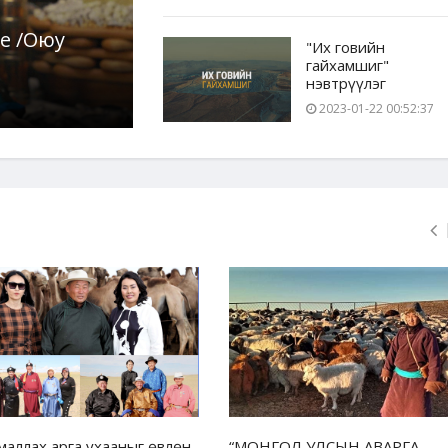
е /Оюу
"Их говийн
гайхамшиг"
нэвтрүүлэг
2023-01-22 00:52:37
маллах арга ухааныг өвлөн
“МОНГОЛ УЛСЫН АВАРГА