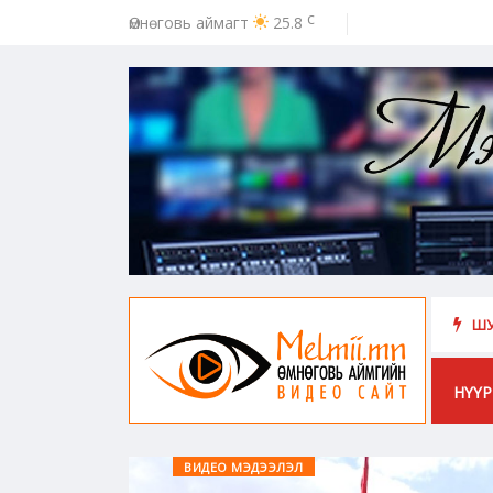
c
Өмнөговь аймагт
25.8
ээс урьдчилан сэргийлэх, хамгаалахад хүн бүрийн оролцоо идэвх чар
ШУ
НҮҮР
ВИДЕО МЭДЭЭЛЭЛ