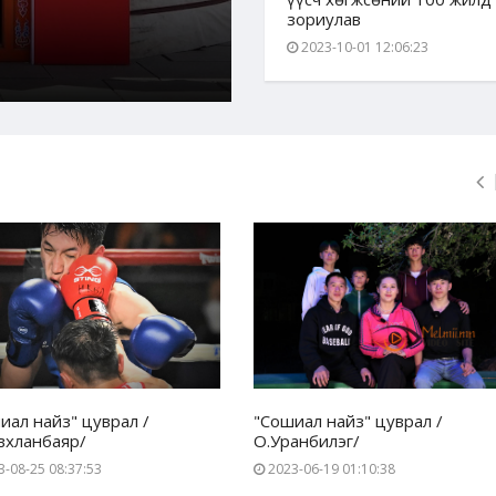
зориулав
Admin
2024-06-04 09
2023-10-01 12:06:23
иал найз" цуврал /
"Сошиал найз" цуврал /
вхланбаяр/
О.Уранбилэг/
-08-25 08:37:53
2023-06-19 01:10:38