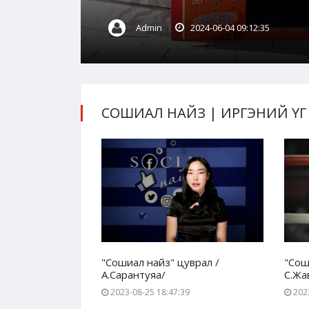
Admin
2024-06-04 09:12:35
СОШИАЛ НАЙЗ | ИРГЭНИЙ ҮГ
уврал -
"Сошиал найз" цуврал /
"Сош
А.Сарантуяа/
С.Жа
37
2023-08-25 18:47:39
2023