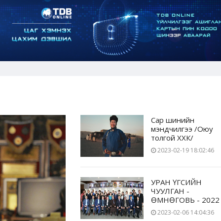
Сар шинийн
мэндчилгээ /Оюу
толгой ХХК/
2023-02-19 18:02:46
УРАН ҮГСИЙН
ЧУУЛГАН -
ӨМНӨГОВЬ - 2022
2023-02-06 14:04:36