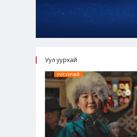
Уул уурхай
УУЛ УУРХАЙ