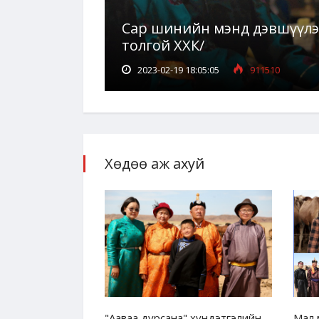
Сар шинийн мэнд дэвшүүлэ
толгой ХХК/
2023-02-19 18:05:05
911510
Хөдөө аж ахуй
лтийг дэмжих
"Ааваа дурсана" хүндэтгэлийн
Мал 