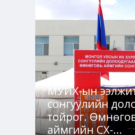
МУИХ-ын ээлжи
аар
сонгуулийн дол
тойрог. Өмнөго
аймгийн СХ-...