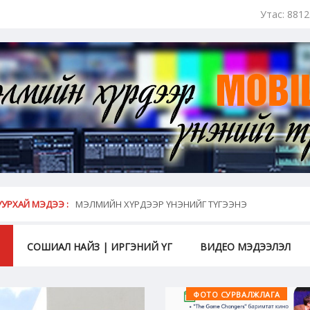
Утас: 881
май...
УРХАЙ МЭДЭЭ :
МЭЛМИЙН ХҮРДЭЭР ҮНЭНИЙГ ТҮГЭЭНЭ
СОШИАЛ НАЙЗ | ИРГЭНИЙ ҮГ
ВИДЕО МЭДЭЭЛЭЛ
ВИДЕО МЭДЭЭЛЭЛ
ФОТО СУРВАЛЖЛАГА