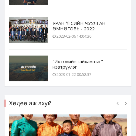
УРАН ҮГСИЙН ЧУУЛГАН -
ӨМНӨГОВЬ - 2022
2023-02-06 14:04:36
"Их говийн гайхамшиг"
нэвтрүүлэг
2023-01-22 00:52:37
Хөдөө аж ахуй