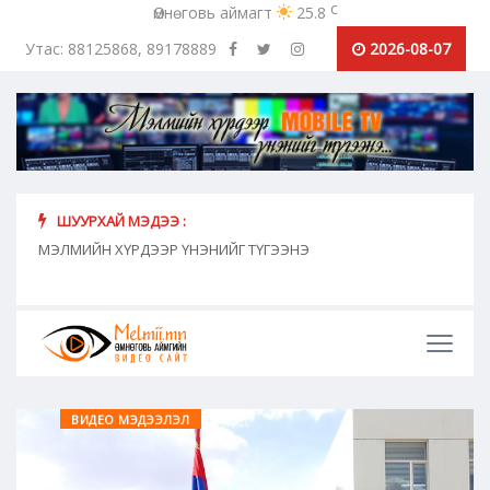
c
Өмнөговь аймагт
25.8
Утас: 88125868, 89178889
2026-08-07
ШУУРХАЙ МЭДЭЭ :
хүн
МЭЛМИЙН ХҮРДЭЭР ҮНЭНИЙГ ТҮГЭЭНЭ
"Сош
дамж
ВИДЕО МЭДЭЭЛЭЛ