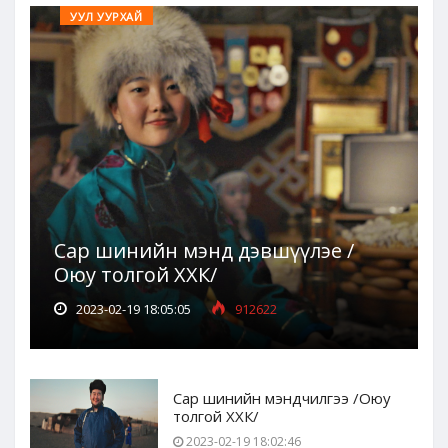
УУЛ УУРХАЙ
Сар шинийн мэнд дэвшүүлэе /
Оюу толгой ХХК/
2023-02-19 18:05:05
912622
Сар шинийн мэндчилгээ /Оюу
толгой ХХК/
2023-02-19 18:02:46