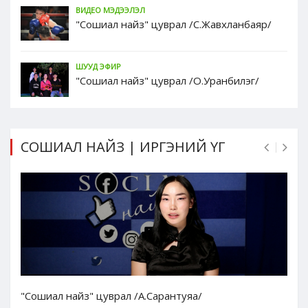
ВИДЕО МЭДЭЭЛЭЛ
"Сошиал найз" цуврал /С.Жавхланбаяр/
ШУУД ЭФИР
"Сошиал найз" цуврал /О.Уранбилэг/
СОШИАЛ НАЙЗ | ИРГЭНИЙ ҮГ
"Сошиал найз" цуврал /А.Сарантуяа/