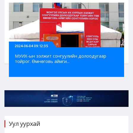
2024-06-04 09:12:35
МУИХ-ын ээлжит сонгуулийн долоодугаар
тойрог. Өмнөговь аймги...
Уул уурхай