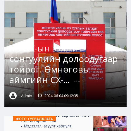
МУИХ-ын ээлжит
сонгуулийн долоодугаар
тойрог. Өмнөговь
аймгийн СХ-...
Admin
2024-06-04 09:12:35
ФОТО СУРВАЛЖЛАГА