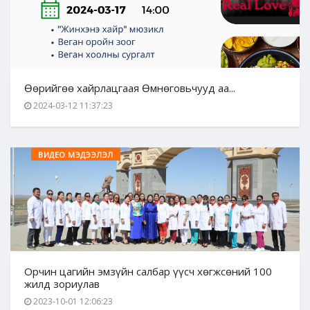
Өөрийгөө хайрлацгаая Өмнөговьчууд аа...
2024-03-12 11:37:23
ВИДЕО МЭДЭЭЛЭЛ
Орчин цагийн эмзүйн салбар үүсч хөгжсөний 100
жилд зориулав
2023-10-01 12:06:23