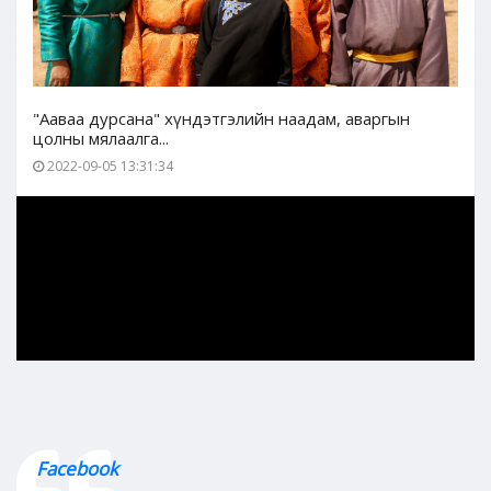
"Ааваа дурсана" хүндэтгэлийн наадам, аваргын
цолны мялаалга...
2022-09-05 13:31:34
Facebook