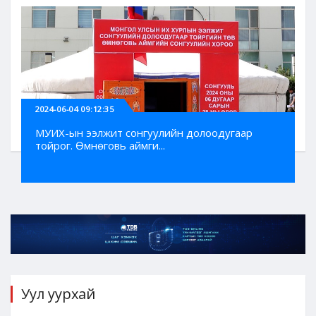
2024-06-04 09:12:35
МУИХ-ын ээлжит сонгуулийн долоодугаар
тойрог. Өмнөговь аймги...
Уул уурхай