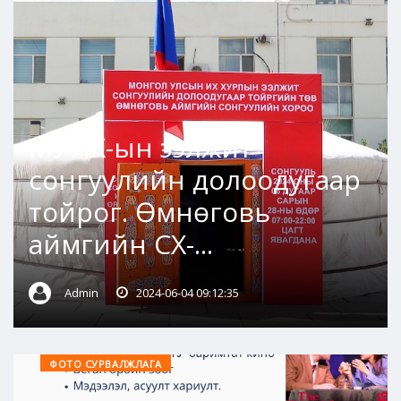
МУИХ-ын ээлжит
сонгуулийн долоодугаар
тойрог. Өмнөговь
аймгийн СХ-...
Admin
2024-06-04 09:12:35
ФОТО СУРВАЛЖЛАГА