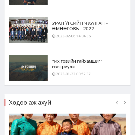
УРАН ҮГСИЙН ЧУУЛГАН -
ӨМНӨГОВЬ - 2022
2023-02-06 14:04:36
"Их говийн гайхамшиг"
нэвтрүүлэг
2023-01-22 00:52:37
Хөдөө аж ахуй