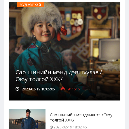
УУЛ УУРХАЙ
Сар шинийн мэнд дэвшүүлэе /
Оюу толгой ХХК/
2023-02-19 18:05:05
911616
Сар шинийн мэндчилгээ /Оюу
толгой ХХК/
2023-02-19 18:02:46