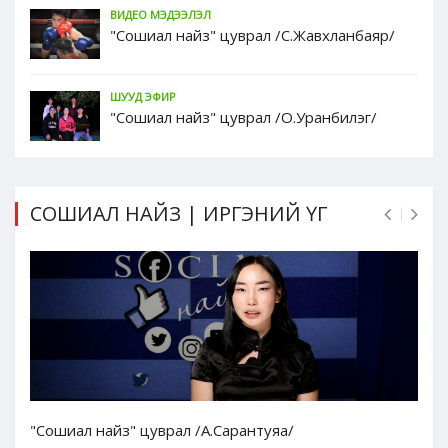
ВИДЕО МЭДЭЭЛЭЛ
"Сошиал найз" цуврал /С.Жавхланбаяр/
ШУУД ЭФИР
"Сошиал найз" цуврал /О.Уранбилэг/
СОШИАЛ НАЙЗ | ИРГЭНИЙ ҮГ
"Сошиал найз" цуврал /А.Сарантуяа/