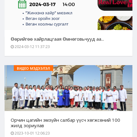
Өөрийгөө хайрлацгаая Өмнөговьчууд аа...
2024-03-12 11:37:23
ВИДЕО МЭДЭЭЛЭЛ
Орчин цагийн эмзүйн салбар үүсч хөгжсөний 100
жилд зориулав
2023-10-01 12:06:23