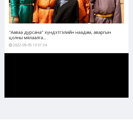
"Ааваа дурсана" хүндэтгэлийн наадам, аваргын
цолны мялаалга...
2022-09-05 13:31:34