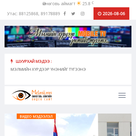
c
Өмнөговь аймагт
25.8
Утас: 88125868, 89178889
2026-08-06
ШУУРХАЙ МЭДЭЭ :
хүн
МЭЛМИЙН ХҮРДЭЭР ҮНЭНИЙГ ТҮГЭЭНЭ
"Сош
дамж
ВИДЕО МЭДЭЭЛЭЛ