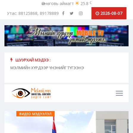
c
Өмнөговь аймагт
25.8
Утас: 88125868, 89178889
2026-08-07
ШУУРХАЙ МЭДЭЭ :
хүн
МЭЛМИЙН ХҮРДЭЭР ҮНЭНИЙГ ТҮГЭЭНЭ
"Сош
дамж
ВИДЕО МЭДЭЭЛЭЛ