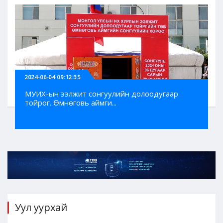
2024-06-04 09:12:35
МУИХ-ын ээлжит сонгуулийн долоодугаар
тойрог. Өмнөговь аймги...
Уул уурхай