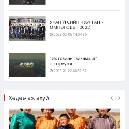
УРАН ҮГСИЙН ЧУУЛГАН -
ӨМНӨГОВЬ - 2022
2023-02-06 14:04:36
"Их говийн гайхамшиг"
нэвтрүүлэг
2023-01-22 00:52:37
Хөдөө аж ахуй