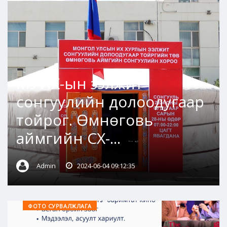
МУИХ-ын ээлжит
сонгуулийн долоодугаар
тойрог. Өмнөговь
аймгийн СХ-...
Admin
2024-06-04 09:12:35
ФОТО СУРВАЛЖЛАГА