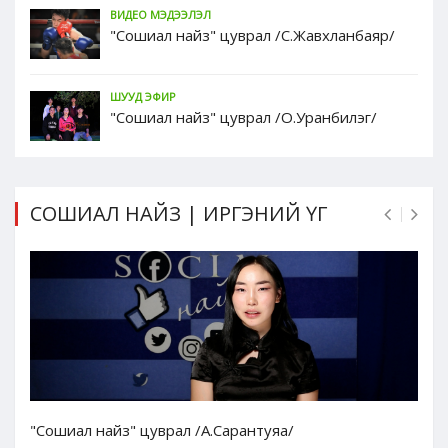
ВИДЕО МЭДЭЭЛЭЛ
"Сошиал найз" цуврал /С.Жавхланбаяр/
ШУУД ЭФИР
"Сошиал найз" цуврал /О.Уранбилэг/
СОШИАЛ НАЙЗ | ИРГЭНИЙ ҮГ
"Сошиал найз" цуврал /А.Сарантуяа/