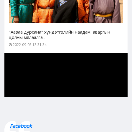
"Ааваа дурсана" хүндэтгэлийн наадам, аваргын
цолны мялаалга...
2022-09-05 13:31:34
Facebook