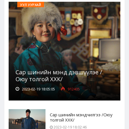
УУЛ УУРХАЙ
Сар шинийн мэнд дэвшүүлэе /
Оюу толгой ХХК/
2023-02-19 18:05:05
912405
Сар шинийн мэндчилгээ /Оюу
толгой ХХК/
2023-02-19 18:02:46