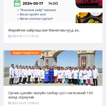
Өөрийгөө хайрлацгаая Өмнөговьчууд аа...
2024-03-12 11:37:23
ВИДЕО МЭДЭЭЛЭЛ
Орчин цагийн эмзүйн салбар үүсч хөгжсөний 100
жилд зориулав
2023-10-01 12:06:23