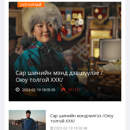
УУЛ УУРХАЙ
Сар шинийн мэнд дэвшүүлэе /
Оюу толгой ХХК/
2023-02-19 18:05:05
911127
Сар шинийн мэндчилгээ /Оюу
толгой ХХК/
2023-02-19 18:02:46