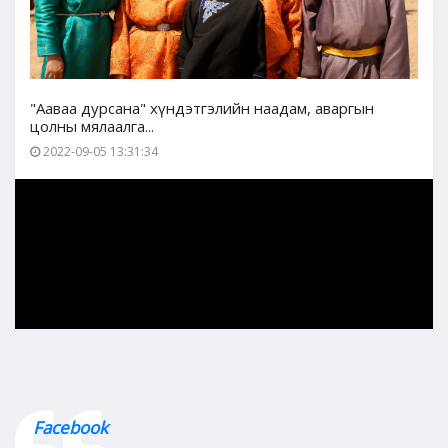
"Ааваа дурсана" хүндэтгэлийн наадам, аваргын
цолны мялаалга...
2022-09-05 13:31:34
Facebook