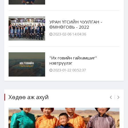
УРАН ҮГСИЙН ЧУУЛГАН -
ӨМНӨГОВЬ - 2022
2023-02-06 14:04:36
"Их говийн гайхамшиг"
нэвтрүүлэг
2023-01-22 00:52:37
Хөдөө аж ахуй