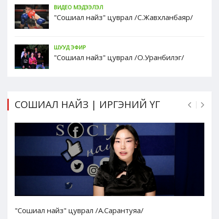
ВИДЕО МЭДЭЭЛЭЛ
"Сошиал найз" цуврал /С.Жавхланбаяр/
ШУУД ЭФИР
"Сошиал найз" цуврал /О.Уранбилэг/
СОШИАЛ НАЙЗ | ИРГЭНИЙ ҮГ
"Сошиал найз" цуврал /А.Сарантуяа/