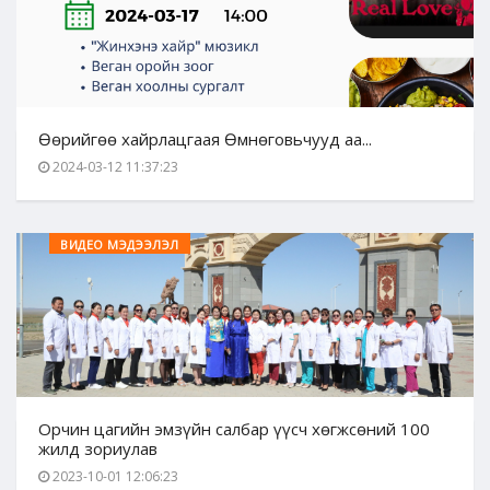
Өөрийгөө хайрлацгаая Өмнөговьчууд аа...
2024-03-12 11:37:23
ВИДЕО МЭДЭЭЛЭЛ
Орчин цагийн эмзүйн салбар үүсч хөгжсөний 100
жилд зориулав
2023-10-01 12:06:23