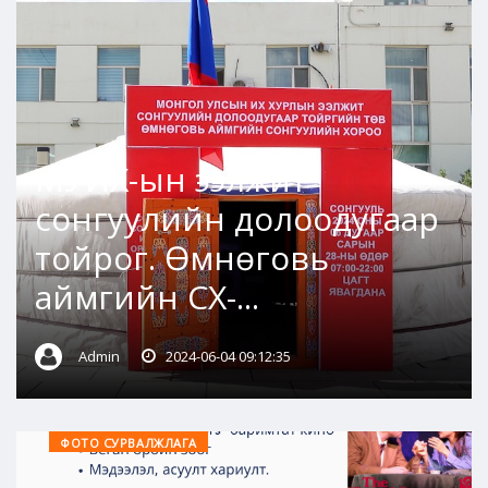
МУИХ-ын ээлжит
сонгуулийн долоодугаар
тойрог. Өмнөговь
аймгийн СХ-...
Admin
2024-06-04 09:12:35
ФОТО СУРВАЛЖЛАГА