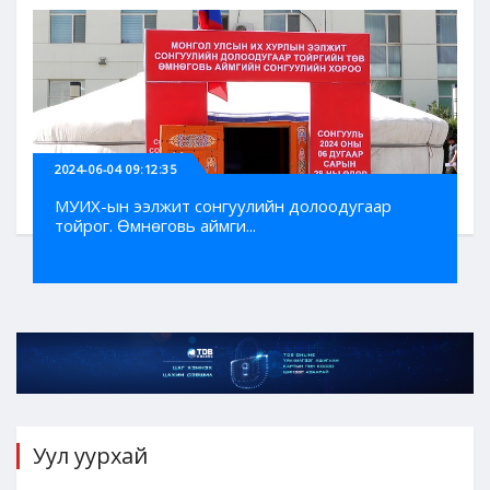
2024-06-04 09:12:35
МУИХ-ын ээлжит сонгуулийн долоодугаар
тойрог. Өмнөговь аймги...
Уул уурхай