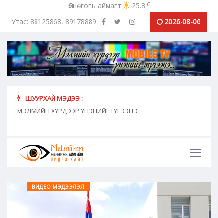
c
Өмнөговь аймагт
25.8
Утас: 88125868, 89178889
2026-08-06
ШУУРХАЙ МЭДЭЭ :
хүн
МЭЛМИЙН ХҮРДЭЭР ҮНЭНИЙГ ТҮГЭЭНЭ
"Сош
дамж
ВИДЕО МЭДЭЭЛЭЛ