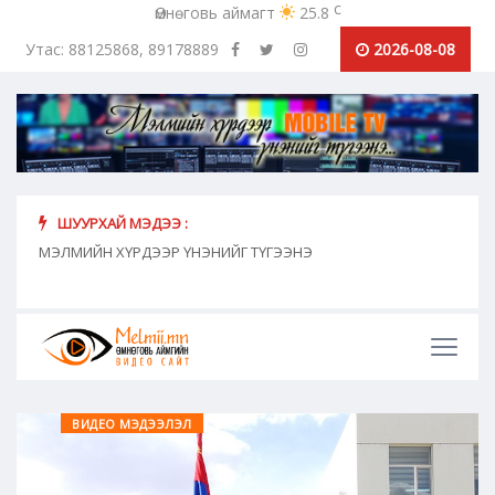
c
Өмнөговь аймагт
25.8
Утас: 88125868, 89178889
2026-08-08
ШУУРХАЙ МЭДЭЭ :
хүн
МЭЛМИЙН ХҮРДЭЭР ҮНЭНИЙГ ТҮГЭЭНЭ
"Сош
дамж
ВИДЕО МЭДЭЭЛЭЛ