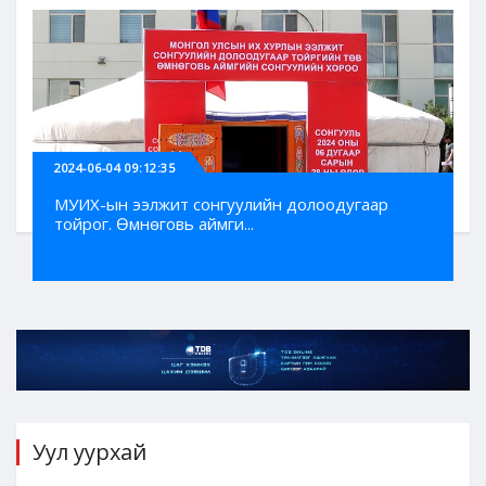
2024-06-04 09:12:35
МУИХ-ын ээлжит сонгуулийн долоодугаар
тойрог. Өмнөговь аймги...
Уул уурхай