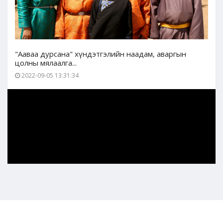
"Ааваа дурсана" хүндэтгэлийн наадам, аваргын
цолны мялаалга...
2022-09-05 13:31:34