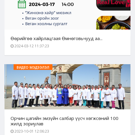
Өөрийгөө хайрлацгаая Өмнөговьчууд аа...
2024-03-12 11:37:23
ВИДЕО МЭДЭЭЛЭЛ
Орчин цагийн эмзүйн салбар үүсч хөгжсөний 100
жилд зориулав
2023-10-01 12:06:23