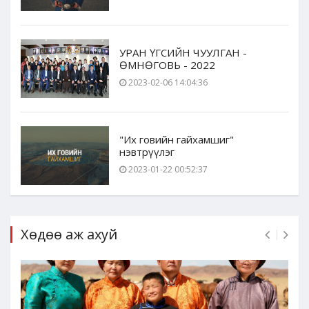
УРАН ҮГСИЙН ЧУУЛГАН -
ӨМНӨГОВЬ - 2022
2023-02-06 14:04:36
"Их говийн гайхамшиг"
нэвтрүүлэг
2023-01-22 00:52:37
Хөдөө аж ахуй