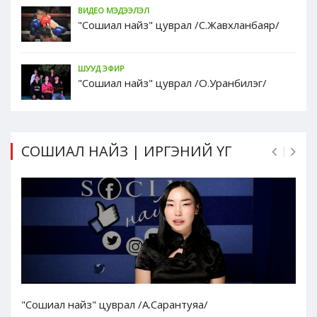
ВИДЕО МЭДЭЭЛЭЛ
"Сошиал найз" цуврал /С.Жавхланбаяр/
ШУУД ЭФИР
"Сошиал найз" цуврал /О.Уранбилэг/
СОШИАЛ НАЙЗ | ИРГЭНИЙ ҮГ
"Сошиал найз" цуврал /А.Сарантуяа/