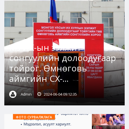
МУИХ-ын ээлжит
сонгуулийн долоодугаар
тойрог. Өмнөговь
аймгийн СХ-...
Admin
2024-06-04 09:12:35
ФОТО СУРВАЛЖЛАГА