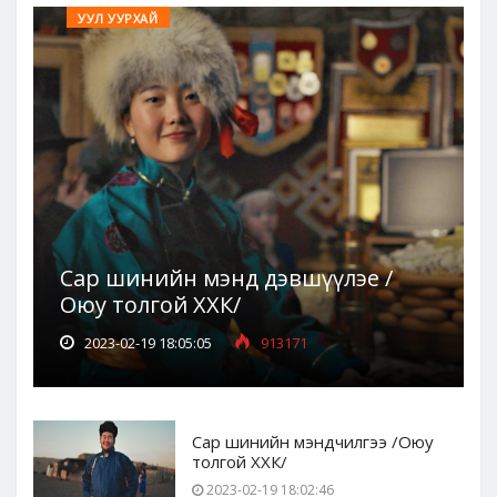
УУЛ УУРХАЙ
Сар шинийн мэнд дэвшүүлэе /
Оюу толгой ХХК/
2023-02-19 18:05:05
913171
Сар шинийн мэндчилгээ /Оюу
толгой ХХК/
2023-02-19 18:02:46