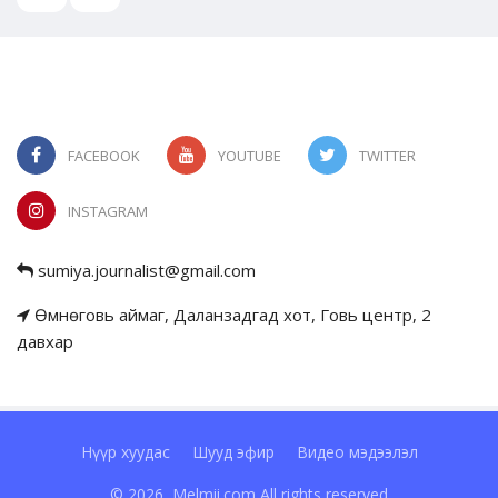
FACEBOOK
YOUTUBE
TWITTER
INSTAGRAM
sumiya.journalist@gmail.com
Өмнөговь аймаг, Даланзадгад хот, Говь центр, 2
давхар
Нүүр хуудас
Шууд эфир
Видео мэдээлэл
© 2026, Melmii.com All rights reserved