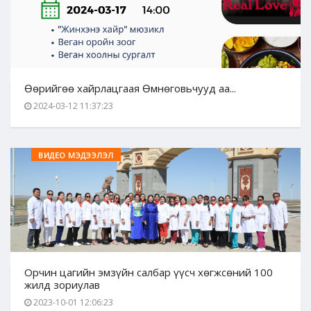
Өөрийгөө хайрлацгаая Өмнөговьчууд аа...
2024-03-12 11:37:23
ВИДЕО МЭДЭЭЛЭЛ
Орчин цагийн эмзүйн салбар үүсч хөгжсөний 100
жилд зориулав
2023-10-01 12:06:23