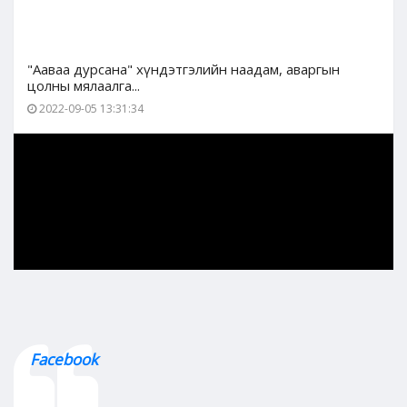
"Ааваа дурсана" хүндэтгэлийн наадам, аваргын
цолны мялаалга...
2022-09-05 13:31:34
Facebook