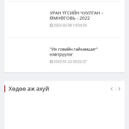
УРАН ҮГСИЙН ЧУУЛГАН -
ӨМНӨГОВЬ - 2022
2023-02-06 14:04:36
"Их говийн гайхамшиг"
нэвтрүүлэг
2023-01-22 00:52:37
Хөдөө аж ахуй