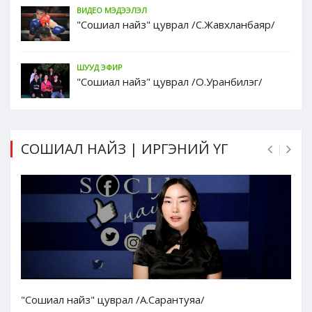
ВИДЕО МЭДЭЭЛЭЛ
"Сошиал найз" цуврал /С.Жавхланбаяр/
ШУУД ЭФИР
"Сошиал найз" цуврал /О.Уранбилэг/
СОШИАЛ НАЙЗ | ИРГЭНИЙ ҮГ
"Сошиал найз" цуврал /А.Сарантуяа/