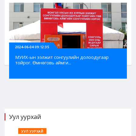
2024-06-04 09:12:35
МУИХ-ын ээлжит сонгуулийн долоодугаар
тойрог. Өмнөговь аймги...
Уул уурхай
УУЛ УУРХАЙ