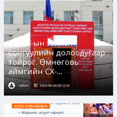
МУИХ-ын ээлжит
сонгуулийн долоодугаар
тойрог. Өмнөговь
аймгийн СХ-...
Admin
2024-06-04 09:12:35
ФОТО СУРВАЛЖЛАГА