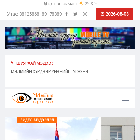
c
Өмнөговь аймагт
25.8
Утас: 88125868, 89178889
2026-08-08
ШУУРХАЙ МЭДЭЭ :
хүн
МЭЛМИЙН ХҮРДЭЭР ҮНЭНИЙГ ТҮГЭЭНЭ
"Сош
дамж
ВИДЕО МЭДЭЭЛЭЛ