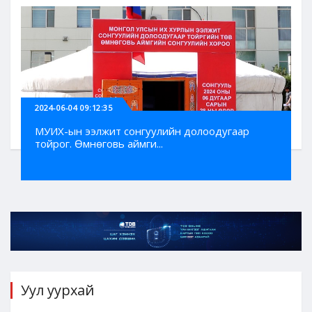
2024-06-04 09:12:35
МУИХ-ын ээлжит сонгуулийн долоодугаар
тойрог. Өмнөговь аймги...
Уул уурхай