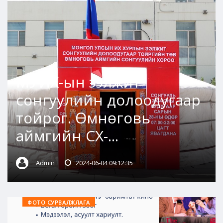
МУИХ-ын ээлжит
сонгуулийн долоодугаар
тойрог. Өмнөговь
аймгийн СХ-...
Admin
2024-06-04 09:12:35
ФОТО СУРВАЛЖЛАГА