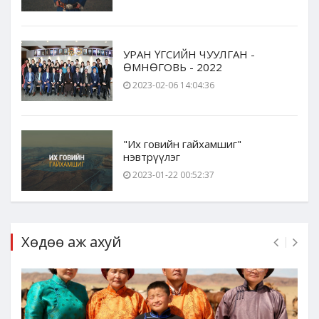
УРАН ҮГСИЙН ЧУУЛГАН -
ӨМНӨГОВЬ - 2022
2023-02-06 14:04:36
"Их говийн гайхамшиг"
нэвтрүүлэг
2023-01-22 00:52:37
Хөдөө аж ахуй