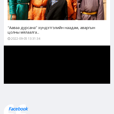
"Ааваа дурсана" хүндэтгэлийн наадам, аваргын
цолны мялаалга...
2022-09-05 13:31:34
Facebook