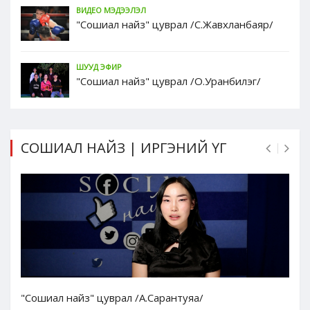
ВИДЕО МЭДЭЭЛЭЛ
"Сошиал найз" цуврал /С.Жавхланбаяр/
ШУУД ЭФИР
"Сошиал найз" цуврал /О.Уранбилэг/
СОШИАЛ НАЙЗ | ИРГЭНИЙ ҮГ
"Сошиал найз" цуврал /А.Сарантуяа/