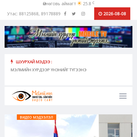
c
Өмнөговь аймагт
25.8
Утас: 88125868, 89178889
2026-08-08
ШУУРХАЙ МЭДЭЭ :
хүн
МЭЛМИЙН ХҮРДЭЭР ҮНЭНИЙГ ТҮГЭЭНЭ
"Сош
дамж
ВИДЕО МЭДЭЭЛЭЛ