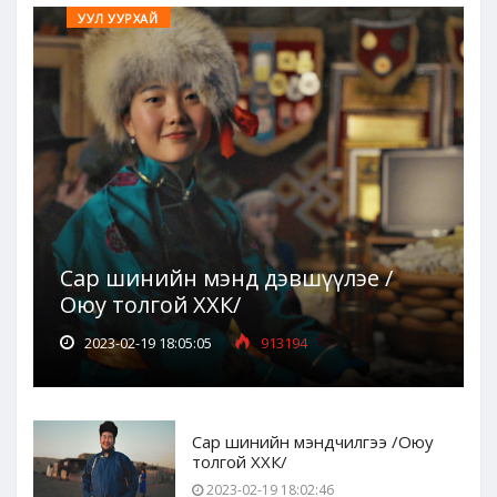
УУЛ УУРХАЙ
Сар шинийн мэнд дэвшүүлэе /
Оюу толгой ХХК/
2023-02-19 18:05:05
913194
Сар шинийн мэндчилгээ /Оюу
толгой ХХК/
2023-02-19 18:02:46