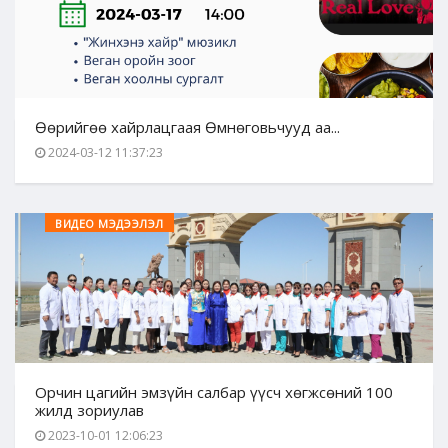
Өөрийгөө хайрлацгаая Өмнөговьчууд аа...
2024-03-12 11:37:23
ВИДЕО МЭДЭЭЛЭЛ
Орчин цагийн эмзүйн салбар үүсч хөгжсөний 100
жилд зориулав
2023-10-01 12:06:23