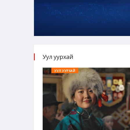
Уул уурхай
УУЛ УУРХАЙ