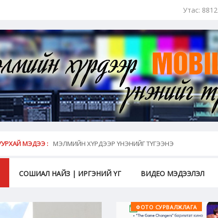
Утас: 881
май...
УРХАЙ МЭДЭЭ :
МЭЛМИЙН ХҮРДЭЭР ҮНЭНИЙГ ТҮГЭЭНЭ
СОШИАЛ НАЙЗ | ИРГЭНИЙ ҮГ
ВИДЕО МЭДЭЭЛЭЛ
ВИДЕО МЭДЭЭЛЭЛ
ФОТО СУРВАЛЖЛАГА