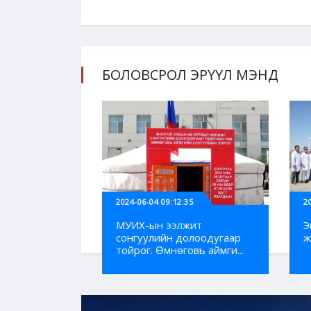
БОЛОВСРОЛ ЭРҮҮЛ МЭНД
2024-06-04 09:12:35
2
МУИХ-ын ээлжит
Э
сонгуулийн долоодугаар
ж
тойрог. Өмнөговь аймги...