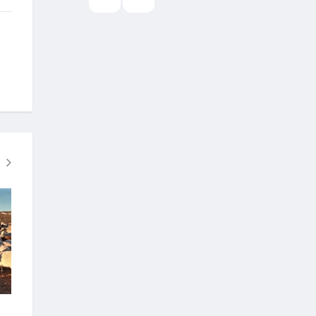
"Наадам хүлэг хоёр" зохиомжит
Ханбогд сумын тэ