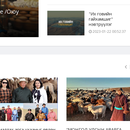
е /Оюу
"Их говийн
гайхамшиг"
нэвтрүүлэг
2023-01-22 00:52:37
маллах арга ухааныг өвлөн
“МОНГОЛ УЛСЫН АВАРГА