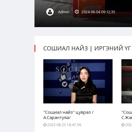
Admin
2024-06-04 09:12:35
СОШИАЛ НАЙЗ | ИРГЭНИЙ ҮГ
уврал -
"Сошиал найз" цуврал /
"Сош
А.Сарантуяа/
С.Жа
37
2023-08-25 18:47:39
2023