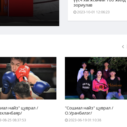
зориулав
Admin
2024-06-04 09
2023-10-01 12:06:23
иал найз" цуврал /
"Сошиал найз" цуврал /
вхланбаяр/
О.Уранбилэг/
-08-25 08:37:53
2023-06-19 01:10:38