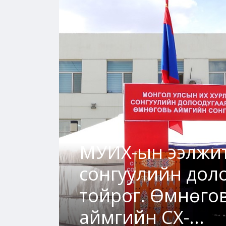
МУИХ-ын ээлжи
аар
сонгуулийн дол
тойрог. Өмнөго
аймгийн СХ-...