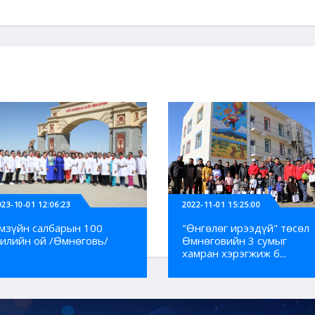
023-10-01 12:06:23
2022-11-01 15:25:00
мзүйн салбарын 100
"Өнгөлөг ирээдүй" төсөл
илийн ой /Өмнөговь/
Өмнөговийн 3 сумыг
хамран хэрэгжиж б...