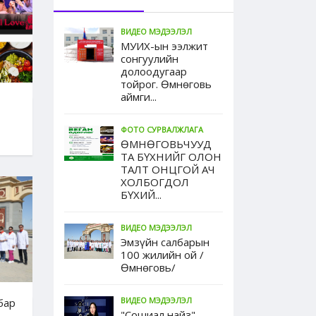
ВИДЕО МЭДЭЭЛЭЛ
МУИХ-ын ээлжит
сонгуулийн
долоодугаар
тойрог. Өмнөговь
аймги...
ФОТО СУРВАЛЖЛАГА
ӨМНӨГОВЬЧУУД
ТА БҮХНИЙГ ОЛОН
ТАЛТ ОНЦГОЙ АЧ
ХОЛБОГДОЛ
БҮХИЙ...
элжит
МУИХ-
ВИДЕО МЭДЭЭЛЭЛ
 долоодугаар
сонгу
Эмзүйн салбарын
100 жилийн ой /
мнөговь
тойро
Өмнөговь/
...
аймгий
ВИДЕО МЭДЭЭЛЭЛ
бар
"Сошиал найз"