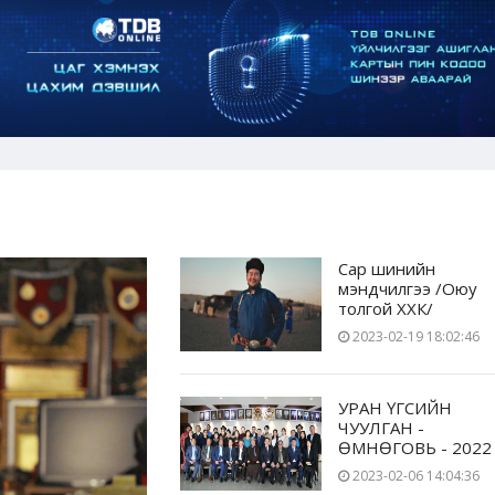
Сар шинийн
мэндчилгээ /Оюу
толгой ХХК/
2023-02-19 18:02:46
УРАН ҮГСИЙН
ЧУУЛГАН -
ӨМНӨГОВЬ - 2022
2023-02-06 14:04:36