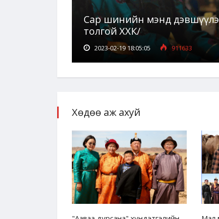
Сар шинийн мэнд дэвшүүлэ
толгой ХХК/
2023-02-19 18:05:05
911633
Хөдөө аж ахуй
лтийг дэмжих
"Ааваа дурсана" хүндэтгэлийн
Мал 