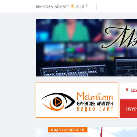
c
Өмнөговь аймагт
25.8
ээс урьдчилан сэргийлэх, хамгаалахад хүн бүрийн оролцоо идэвх чар
ШУ
НҮҮР
ВИДЕО МЭДЭЭЛЭЛ