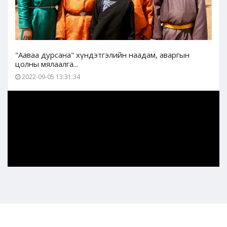
"Ааваа дурсана" хүндэтгэлийн наадам, аваргын
цолны мялаалга...
2022-09-05 13:31:34