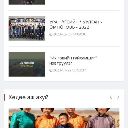
УРАН ҮГСИЙН ЧУУЛГАН -
ӨМНӨГОВЬ - 2022
2023-02-06 14:04:36
"Их говийн гайхамшиг"
нэвтрүүлэг
2023-01-22 00:52:37
Хөдөө аж ахуй