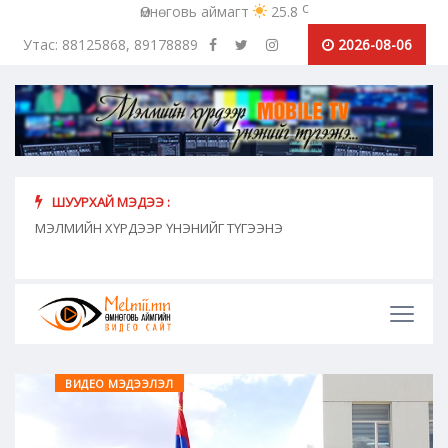
c
Өмнөговь аймагт
25.8
Утас: 88125868, 89178889
2026-08-06
ШУУРХАЙ МЭДЭЭ :
хүн
МЭЛМИЙН ХҮРДЭЭР ҮНЭНИЙГ ТҮГЭЭНЭ
"Сош
дамж
ВИДЕО МЭДЭЭЛЭЛ