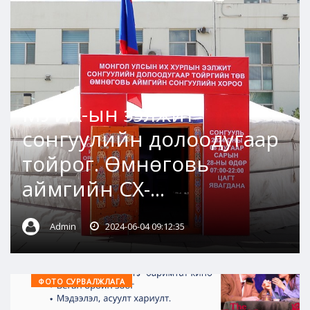
МУИХ-ын ээлжит
сонгуулийн долоодугаар
тойрог. Өмнөговь
аймгийн СХ-...
Admin
2024-06-04 09:12:35
ФОТО СУРВАЛЖЛАГА