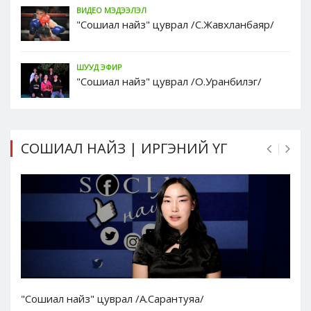
ВИДЕО МЭДЭЭЛЭЛ
"Сошиал найз" цуврал /С.Жавхланбаяр/
ШУУД ЭФИР
"Сошиал найз" цуврал /О.Уранбилэг/
СОШИАЛ НАЙЗ | ИРГЭНИЙ ҮГ
"Сошиал найз" цуврал /А.Сарантуяа/