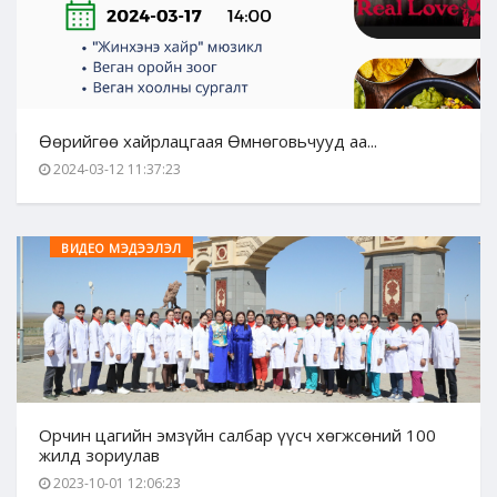
Өөрийгөө хайрлацгаая Өмнөговьчууд аа...
2024-03-12 11:37:23
ВИДЕО МЭДЭЭЛЭЛ
Орчин цагийн эмзүйн салбар үүсч хөгжсөний 100
жилд зориулав
2023-10-01 12:06:23