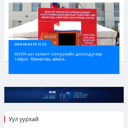
2024-06-04 09:12:35
МУИХ-ын ээлжит сонгуулийн долоодугаар
тойрог. Өмнөговь аймги...
Уул уурхай