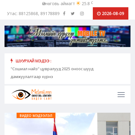
c
Өмнөговь аймагт
25.8
Утас: 88125868, 89178889
2026-08-09
ШУУРХАЙ МЭДЭЭ :
"Сошиал найз" цувралууд 2025 оноос шууд
"Дал
дамжуулалтаар хүрнэ
байна
ВИДЕО МЭДЭЭЛЭЛ