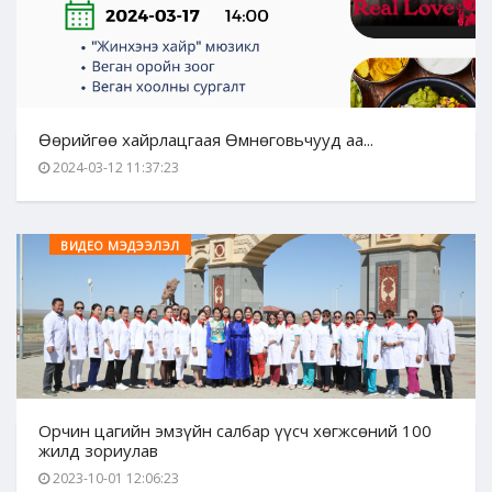
Өөрийгөө хайрлацгаая Өмнөговьчууд аа...
2024-03-12 11:37:23
ВИДЕО МЭДЭЭЛЭЛ
Орчин цагийн эмзүйн салбар үүсч хөгжсөний 100
жилд зориулав
2023-10-01 12:06:23