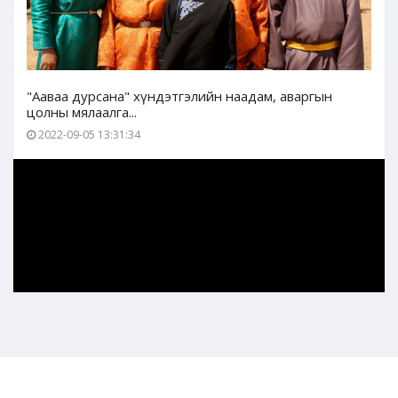
"Ааваа дурсана" хүндэтгэлийн наадам, аваргын
цолны мялаалга...
2022-09-05 13:31:34