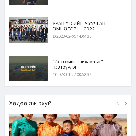
УРАН ҮГСИЙН ЧУУЛГАН -
ӨМНӨГОВЬ - 2022
2023-02-06 14:04:36
"Их говийн гайхамшиг"
нэвтрүүлэг
2023-01-22 00:52:37
Хөдөө аж ахуй