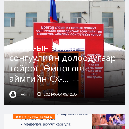
МУИХ-ын ээлжит
сонгуулийн долоодугаар
тойрог. Өмнөговь
аймгийн СХ-...
Admin
2024-06-04 09:12:35
ФОТО СУРВАЛЖЛАГА