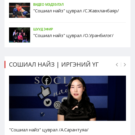
ВИДЕО МЭДЭЭЛЭЛ
"Сошиал найз" цуврал /С.Жавхланбаяр/
ШУУД ЭФИР
"Сошиал найз" цуврал /О.Уранбилэг/
СОШИАЛ НАЙЗ | ИРГЭНИЙ ҮГ
"Сошиал найз" цуврал /А.Сарантуяа/