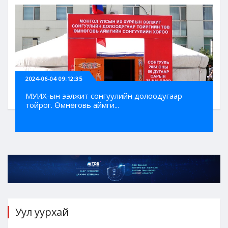
2024-06-04 09:12:35
МУИХ-ын ээлжит сонгуулийн долоодугаар
тойрог. Өмнөговь аймги...
Уул уурхай