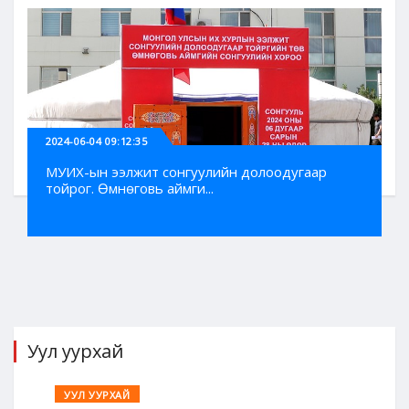
2024-06-04 09:12:35
МУИХ-ын ээлжит сонгуулийн долоодугаар
тойрог. Өмнөговь аймги...
Уул уурхай
УУЛ УУРХАЙ