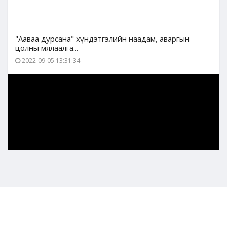
"Ааваа дурсана" хүндэтгэлийн наадам, аваргын
цолны мялаалга...
2022-09-05 13:31:34