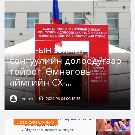
МУИХ-ын ээлжит
сонгуулийн долоодугаар
тойрог. Өмнөговь
аймгийн СХ-...
Admin
2024-06-04 09:12:35
ФОТО СУРВАЛЖЛАГА