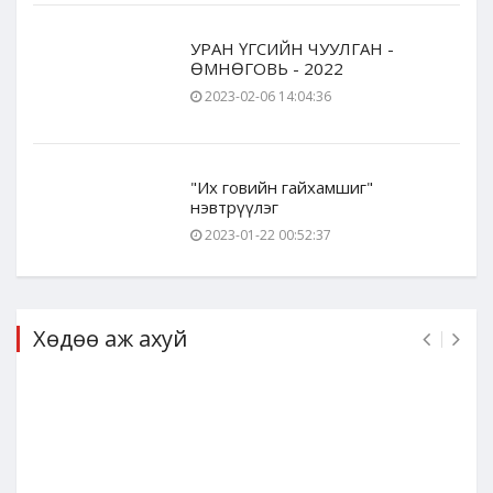
УРАН ҮГСИЙН ЧУУЛГАН -
ӨМНӨГОВЬ - 2022
2023-02-06 14:04:36
"Их говийн гайхамшиг"
нэвтрүүлэг
2023-01-22 00:52:37
Хөдөө аж ахуй