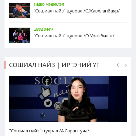
ВИДЕО МЭДЭЭЛЭЛ
"Сошиал найз" цуврал /С.Жавхланбаяр/
ШУУД ЭФИР
"Сошиал найз" цуврал /О.Уранбилэг/
СОШИАЛ НАЙЗ | ИРГЭНИЙ ҮГ
"Сошиал найз" цуврал /А.Сарантуяа/