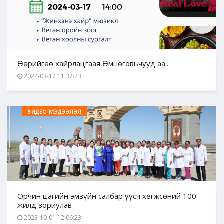
Өөрийгөө хайрлацгаая Өмнөговьчууд аа...
2024-03-12 11:37:23
ВИДЕО МЭДЭЭЛЭЛ
Орчин цагийн эмзүйн салбар үүсч хөгжсөний 100
жилд зориулав
2023-10-01 12:06:23