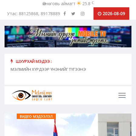
c
Өмнөговь аймагт
25.8
Утас: 88125868, 89178889
2026-08-09
ШУУРХАЙ МЭДЭЭ :
хүн
МЭЛМИЙН ХҮРДЭЭР ҮНЭНИЙГ ТҮГЭЭНЭ
"Сош
дамж
ВИДЕО МЭДЭЭЛЭЛ