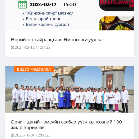
Өөрийгөө хайрлацгаая Өмнөговьчууд аа...
2024-03-12 11:37:23
ВИДЕО МЭДЭЭЛЭЛ
Орчин цагийн эмзүйн салбар үүсч хөгжсөний 100
жилд зориулав
2023-10-01 12:06:23