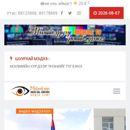
c
Өмнөговь аймагт
25.8
Утас: 88125868, 89178889
2026-08-07
ШУУРХАЙ МЭДЭЭ :
хүн
МЭЛМИЙН ХҮРДЭЭР ҮНЭНИЙГ ТҮГЭЭНЭ
"Сош
дамж
ВИДЕО МЭДЭЭЛЭЛ