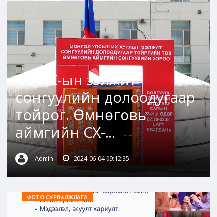
МУИХ-ын ээлжит
сонгуулийн долоодугаар
тойрог. Өмнөговь
аймгийн СХ-...
Admin
2024-06-04 09:12:35
ФОТО СУРВАЛЖЛАГА