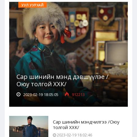
УУЛ УУРХАЙ
Сар шинийн мэнд дэвшүүлэе /
Оюу толгой ХХК/
2023-02-19 18:05:05
912213
Сар шинийн мэндчилгээ /Оюу
толгой ХХК/
2023-02-19 18:02:46