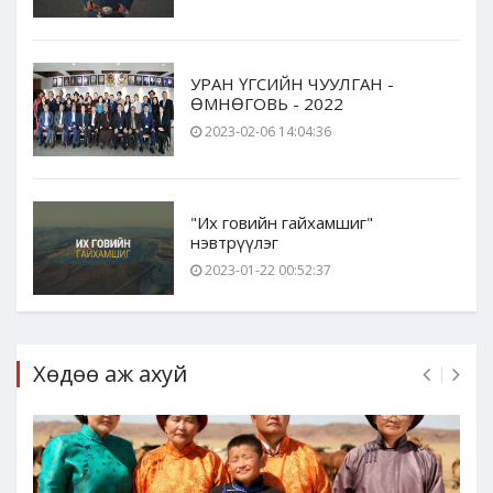
УРАН ҮГСИЙН ЧУУЛГАН -
ӨМНӨГОВЬ - 2022
2023-02-06 14:04:36
"Их говийн гайхамшиг"
нэвтрүүлэг
2023-01-22 00:52:37
Хөдөө аж ахуй