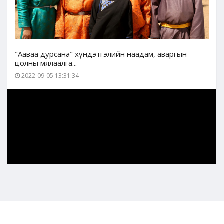
"Ааваа дурсана" хүндэтгэлийн наадам, аваргын
цолны мялаалга...
2022-09-05 13:31:34