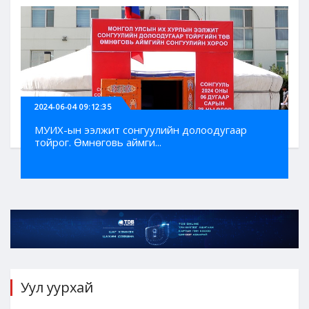
2024-06-04 09:12:35
МУИХ-ын ээлжит сонгуулийн долоодугаар
тойрог. Өмнөговь аймги...
Уул уурхай