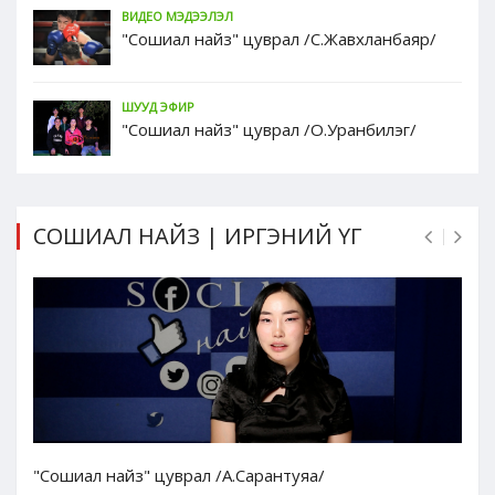
ВИДЕО МЭДЭЭЛЭЛ
"Сошиал найз" цуврал /С.Жавхланбаяр/
ШУУД ЭФИР
"Сошиал найз" цуврал /О.Уранбилэг/
СОШИАЛ НАЙЗ | ИРГЭНИЙ ҮГ
"Сошиал найз" цуврал /А.Сарантуяа/