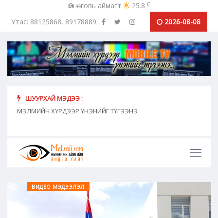
c
Өмнөговь аймагт
25.8
Утас: 88125868, 89178889
2026-08-08
ШУУРХАЙ МЭДЭЭ :
хүн
МЭЛМИЙН ХҮРДЭЭР ҮНЭНИЙГ ТҮГЭЭНЭ
"Сош
дамж
ВИДЕО МЭДЭЭЛЭЛ