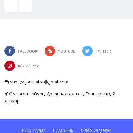
FACEBOOK
YOUTUBE
TWITTER
INSTAGRAM
sumiya.journalist@gmail.com
Өмнөговь аймаг, Даланзадгад хот, Говь центр, 2
давхар
Нүүр хуудас
Шууд эфир
Видео мэдээлэл