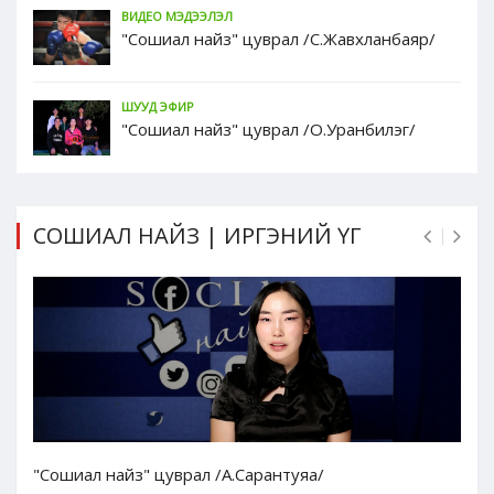
ВИДЕО МЭДЭЭЛЭЛ
"Сошиал найз" цуврал /С.Жавхланбаяр/
ШУУД ЭФИР
"Сошиал найз" цуврал /О.Уранбилэг/
СОШИАЛ НАЙЗ | ИРГЭНИЙ ҮГ
"Сошиал найз" цуврал /А.Сарантуяа/