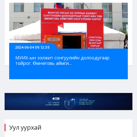
2024-06-04 09:12:35
МУИХ-ын ээлжит сонгуулийн долоодугаар
тойрог. Өмнөговь аймги...
Уул уурхай