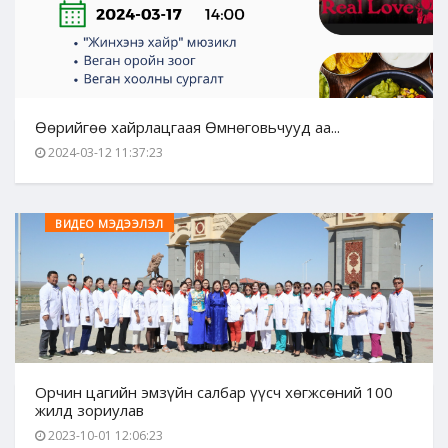
Өөрийгөө хайрлацгаая Өмнөговьчууд аа...
2024-03-12 11:37:23
ВИДЕО МЭДЭЭЛЭЛ
Орчин цагийн эмзүйн салбар үүсч хөгжсөний 100
жилд зориулав
2023-10-01 12:06:23