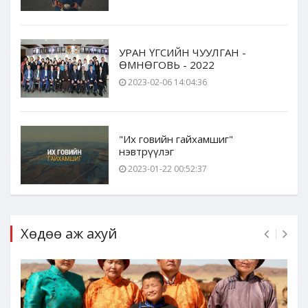
УРАН ҮГСИЙН ЧУУЛГАН -
ӨМНӨГОВЬ - 2022
2023-02-06 14:04:36
"Их говийн гайхамшиг"
нэвтрүүлэг
2023-01-22 00:52:37
Хөдөө аж ахуй