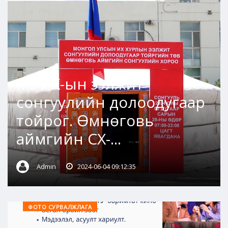
МУИХ-ын ээлжит
сонгуулийн долоодугаар
тойрог. Өмнөговь
аймгийн СХ-...
Admin
2024-06-04 09:12:35
ФОТО СУРВАЛЖЛАГА