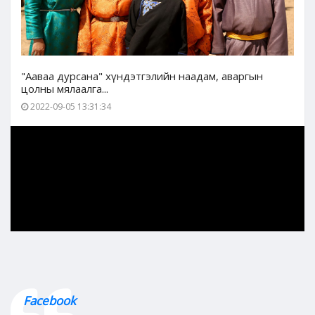
"Ааваа дурсана" хүндэтгэлийн наадам, аваргын
цолны мялаалга...
2022-09-05 13:31:34
Facebook