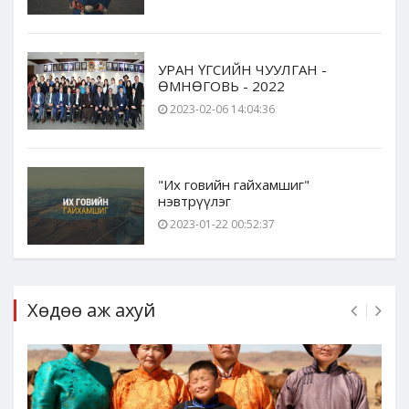
УРАН ҮГСИЙН ЧУУЛГАН -
ӨМНӨГОВЬ - 2022
2023-02-06 14:04:36
"Их говийн гайхамшиг"
нэвтрүүлэг
2023-01-22 00:52:37
Хөдөө аж ахуй