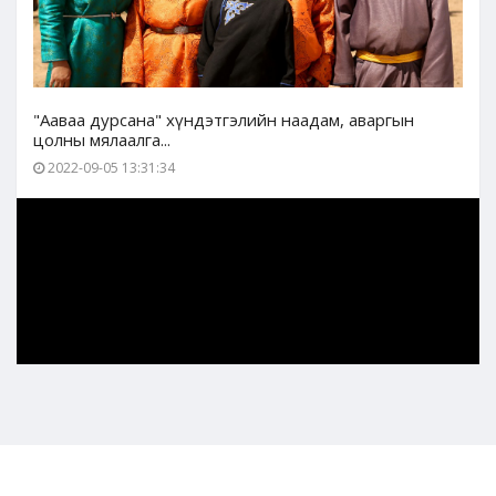
"Ааваа дурсана" хүндэтгэлийн наадам, аваргын
цолны мялаалга...
2022-09-05 13:31:34