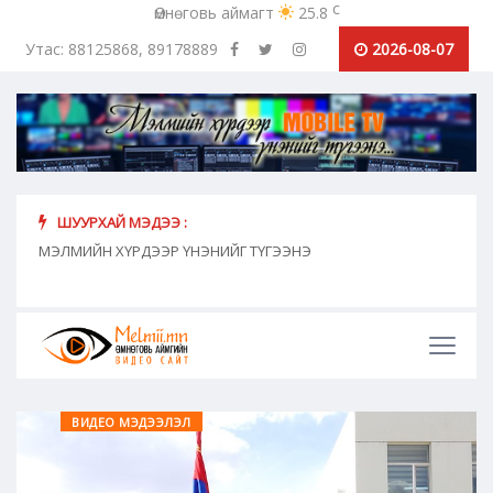
c
Өмнөговь аймагт
25.8
Утас: 88125868, 89178889
2026-08-07
ШУУРХАЙ МЭДЭЭ :
хүн
МЭЛМИЙН ХҮРДЭЭР ҮНЭНИЙГ ТҮГЭЭНЭ
"Сош
дамж
ВИДЕО МЭДЭЭЛЭЛ