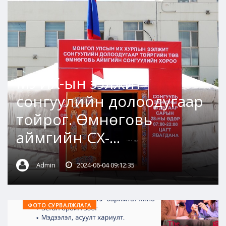
МУИХ-ын ээлжит
сонгуулийн долоодугаар
тойрог. Өмнөговь
аймгийн СХ-...
Admin
2024-06-04 09:12:35
ФОТО СУРВАЛЖЛАГА