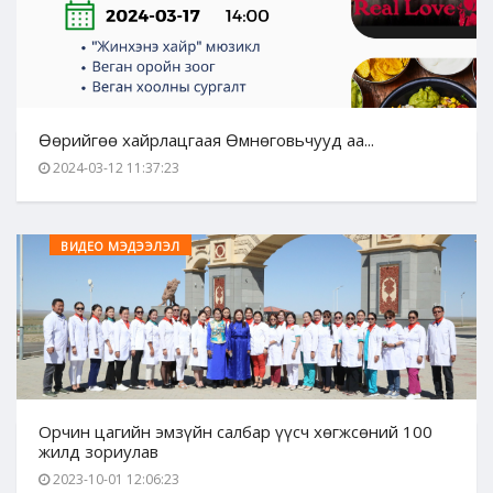
Өөрийгөө хайрлацгаая Өмнөговьчууд аа...
2024-03-12 11:37:23
ВИДЕО МЭДЭЭЛЭЛ
Орчин цагийн эмзүйн салбар үүсч хөгжсөний 100
жилд зориулав
2023-10-01 12:06:23