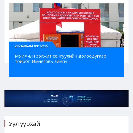
2024-06-04 09:12:35
МУИХ-ын ээлжит сонгуулийн долоодугаар
тойрог. Өмнөговь аймги...
Уул уурхай