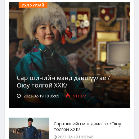
УУЛ УУРХАЙ
Сар шинийн мэнд дэвшүүлэе /
Оюу толгой ХХК/
2023-02-19 18:05:05
911872
Сар шинийн мэндчилгээ /Оюу
толгой ХХК/
2023-02-19 18:02:46