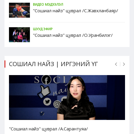
ВИДЕО МЭДЭЭЛЭЛ
"Сошиал найз" цуврал /С.Жавхланбаяр/
ШУУД ЭФИР
"Сошиал найз" цуврал /О.Уранбилэг/
СОШИАЛ НАЙЗ | ИРГЭНИЙ ҮГ
"Сошиал найз" цуврал /А.Сарантуяа/