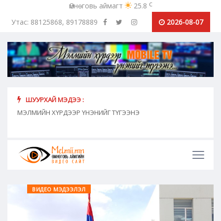
c
Өмнөговь аймагт
25.8
Утас: 88125868, 89178889
2026-08-07
ШУУРХАЙ МЭДЭЭ :
хүн
МЭЛМИЙН ХҮРДЭЭР ҮНЭНИЙГ ТҮГЭЭНЭ
"Сош
дамж
ВИДЕО МЭДЭЭЛЭЛ