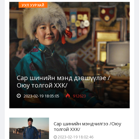
УУЛ УУРХАЙ
Сар шинийн мэнд дэвшүүлэе /
Оюу толгой ХХК/
2023-02-19 18:05:05
912623
Сар шинийн мэндчилгээ /Оюу
толгой ХХК/
2023-02-19 18:02:46