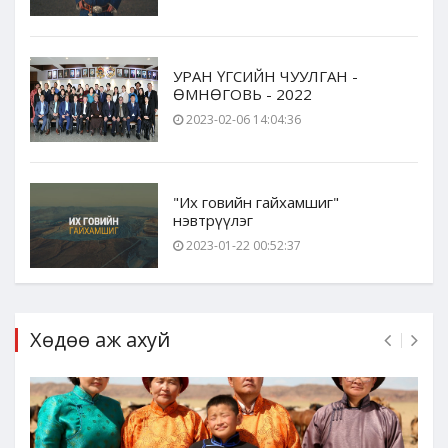
УРАН ҮГСИЙН ЧУУЛГАН -
ӨМНӨГОВЬ - 2022
2023-02-06 14:04:36
"Их говийн гайхамшиг"
нэвтрүүлэг
2023-01-22 00:52:37
Хөдөө аж ахуй