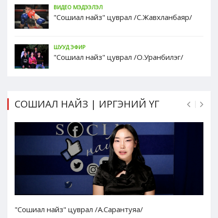
ВИДЕО МЭДЭЭЛЭЛ
"Сошиал найз" цуврал /С.Жавхланбаяр/
ШУУД ЭФИР
"Сошиал найз" цуврал /О.Уранбилэг/
СОШИАЛ НАЙЗ | ИРГЭНИЙ ҮГ
"Сошиал найз" цуврал /А.Сарантуяа/