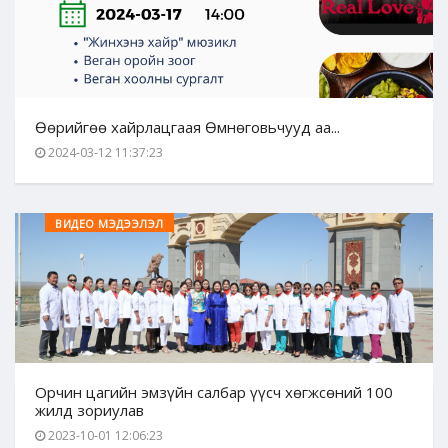
Өөрийгөө хайрлацгаая Өмнөговьчууд аа...
2024-03-12 11:37:23
ВИДЕО МЭДЭЭЛЭЛ
Орчин цагийн эмзүйн салбар үүсч хөгжсөний 100
жилд зориулав
2023-10-01 12:06:23