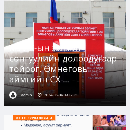
МУИХ-ын ээлжит
сонгуулийн долоодугаар
тойрог. Өмнөговь
аймгийн СХ-...
Admin
2024-06-04 09:12:35
ФОТО СУРВАЛЖЛАГА