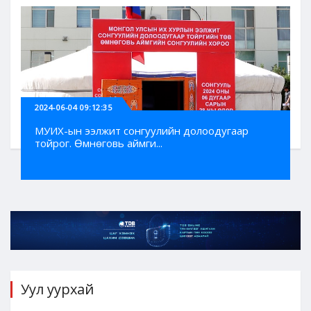
2024-06-04 09:12:35
МУИХ-ын ээлжит сонгуулийн долоодугаар
тойрог. Өмнөговь аймги...
Уул уурхай