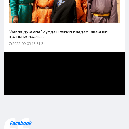
"Ааваа дурсана" хүндэтгэлийн наадам, аваргын
цолны мялаалга...
2022-09-05 13:31:34
Facebook