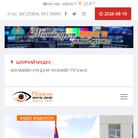
c
Өмнөговь аймагт
25.8
Утас: 88125868, 89178889
2026-08-10
ШУУРХАЙ МЭДЭЭ :
хүн
МЭЛМИЙН ХҮРДЭЭР ҮНЭНИЙГ ТҮГЭЭНЭ
"Сош
дамж
ВИДЕО МЭДЭЭЛЭЛ