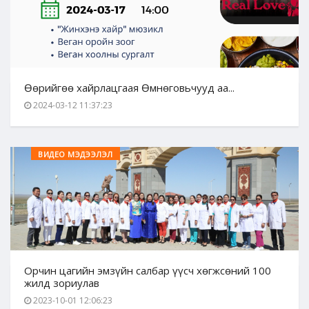
Өөрийгөө хайрлацгаая Өмнөговьчууд аа...
2024-03-12 11:37:23
ВИДЕО МЭДЭЭЛЭЛ
Орчин цагийн эмзүйн салбар үүсч хөгжсөний 100
жилд зориулав
2023-10-01 12:06:23