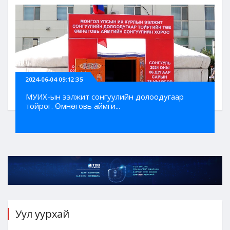
2024-06-04 09:12:35
МУИХ-ын ээлжит сонгуулийн долоодугаар
тойрог. Өмнөговь аймги...
Уул уурхай