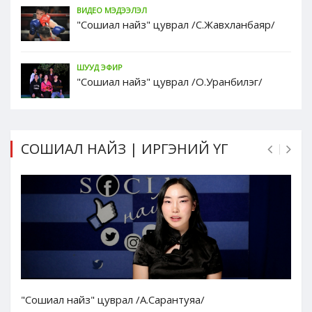
ВИДЕО МЭДЭЭЛЭЛ
"Сошиал найз" цуврал /С.Жавхланбаяр/
ШУУД ЭФИР
"Сошиал найз" цуврал /О.Уранбилэг/
СОШИАЛ НАЙЗ | ИРГЭНИЙ ҮГ
"Сошиал найз" цуврал /А.Сарантуяа/