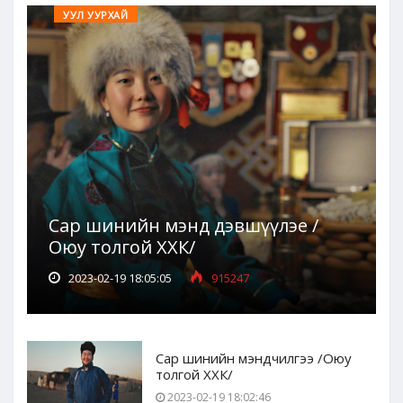
УУЛ УУРХАЙ
Сар шинийн мэнд дэвшүүлэе /
Оюу толгой ХХК/
2023-02-19 18:05:05
915247
Сар шинийн мэндчилгээ /Оюу
толгой ХХК/
2023-02-19 18:02:46