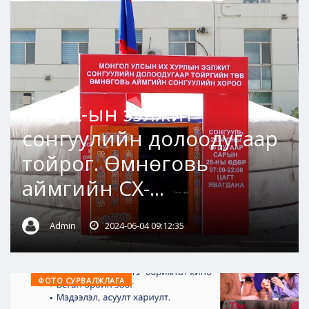
МУИХ-ын ээлжит
сонгуулийн долоодугаар
тойрог. Өмнөговь
аймгийн СХ-...
Admin
2024-06-04 09:12:35
ФОТО СУРВАЛЖЛАГА