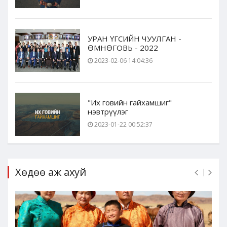
УРАН ҮГСИЙН ЧУУЛГАН -
ӨМНӨГОВЬ - 2022
2023-02-06 14:04:36
"Их говийн гайхамшиг"
нэвтрүүлэг
2023-01-22 00:52:37
Хөдөө аж ахуй