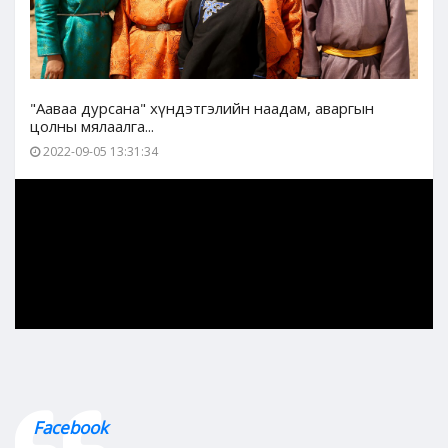
"Ааваа дурсана" хүндэтгэлийн наадам, аваргын
цолны мялаалга...
2022-09-05 13:31:34
Facebook