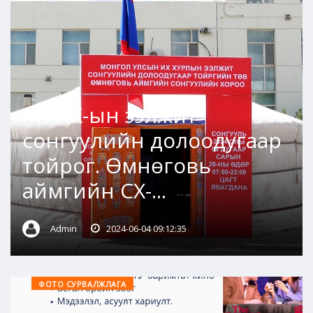
МУИХ-ын ээлжит
сонгуулийн долоодугаар
тойрог. Өмнөговь
аймгийн СХ-...
Admin
2024-06-04 09:12:35
ФОТО СУРВАЛЖЛАГА