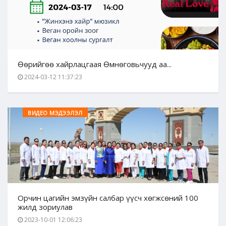
Өөрийгөө хайрлацгаая Өмнөговьчууд аа...
2024-03-12 11:37:23
ВИДЕО МЭДЭЭЛЭЛ
Орчин цагийн эмзүйн салбар үүсч хөгжсөний 100
жилд зориулав
2023-10-01 12:06:23