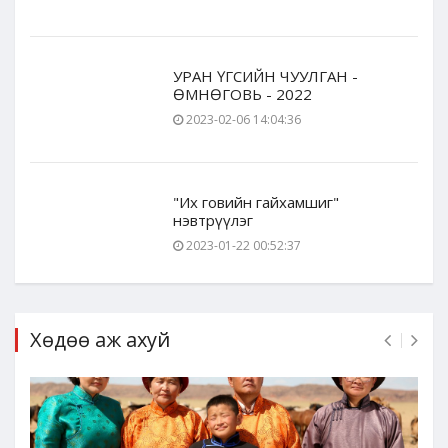
УРАН ҮГСИЙН ЧУУЛГАН -
ӨМНӨГОВЬ - 2022
2023-02-06 14:04:36
"Их говийн гайхамшиг"
нэвтрүүлэг
2023-01-22 00:52:37
Хөдөө аж ахуй