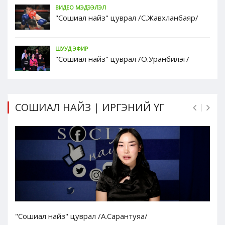
ВИДЕО МЭДЭЭЛЭЛ
"Сошиал найз" цуврал /С.Жавхланбаяр/
ШУУД ЭФИР
"Сошиал найз" цуврал /О.Уранбилэг/
СОШИАЛ НАЙЗ | ИРГЭНИЙ ҮГ
"Сошиал найз" цуврал /А.Сарантуяа/