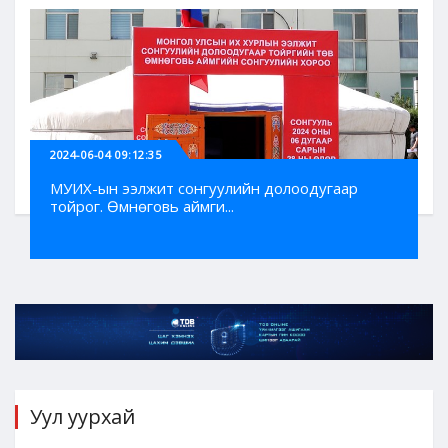
2024-06-04 09:12:35
МУИХ-ын ээлжит сонгуулийн долоодугаар
тойрог. Өмнөговь аймги...
Уул уурхай