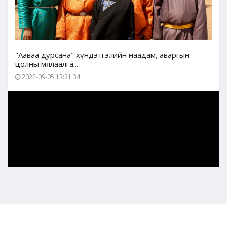
"Ааваа дурсана" хүндэтгэлийн наадам, аваргын
цолны мялаалга...
2022-09-05 13:31:34