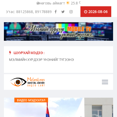
c
Өмнөговь аймагт
25.8
Утас: 88125868, 89178889
2026-08-06
ШУУРХАЙ МЭДЭЭ :
хүн
МЭЛМИЙН ХҮРДЭЭР ҮНЭНИЙГ ТҮГЭЭНЭ
"Сош
дамж
ВИДЕО МЭДЭЭЛЭЛ