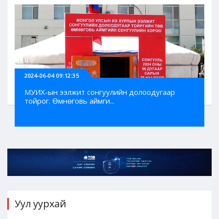
2024-06-04 09:12:35
МУИХ-ын ээлжит сонгуулийн долоодугаар
тойрог. Өмнөговь аймги...
Уул уурхай