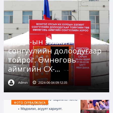
МУИХ-ын ээлжит
сонгуулийн долоодугаар
тойрог. Өмнөговь
аймгийн СХ-...
Admin
2024-06-04 09:12:35
ФОТО СУРВАЛЖЛАГА