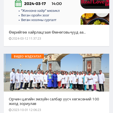
Өөрийгөө хайрлацгаая Өмнөговьчууд аа...
2024-03-12 11:37:23
ВИДЕО МЭДЭЭЛЭЛ
Орчин цагийн эмзүйн салбар үүсч хөгжсөний 100
жилд зориулав
2023-10-01 12:06:23