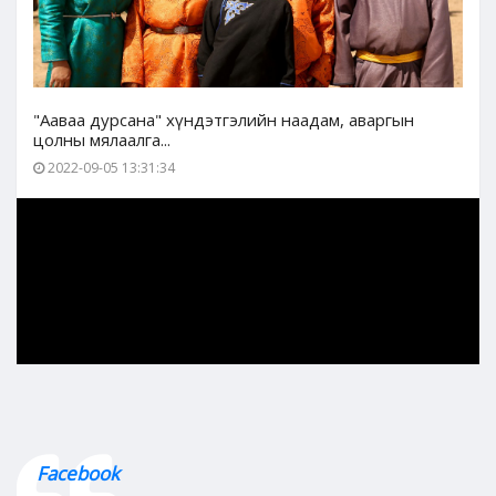
"Ааваа дурсана" хүндэтгэлийн наадам, аваргын
цолны мялаалга...
2022-09-05 13:31:34
Facebook