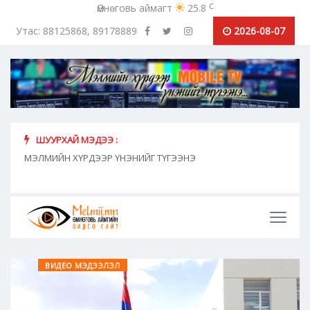
c
Өмнөговь аймагт
25.8
Утас: 88125868, 89178889
2026-08-07
ШУУРХАЙ МЭДЭЭ :
хүн
МЭЛМИЙН ХҮРДЭЭР ҮНЭНИЙГ ТҮГЭЭНЭ
"Сош
дамж
ВИДЕО МЭДЭЭЛЭЛ