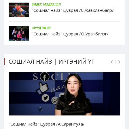
ВИДЕО МЭДЭЭЛЭЛ
"Сошиал найз" цуврал /С.Жавхланбаяр/
ШУУД ЭФИР
"Сошиал найз" цуврал /О.Уранбилэг/
СОШИАЛ НАЙЗ | ИРГЭНИЙ ҮГ
"Сошиал найз" цуврал /А.Сарантуяа/