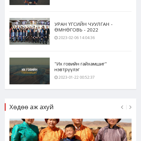
УРАН ҮГСИЙН ЧУУЛГАН -
ӨМНӨГОВЬ - 2022
2023-02-06 14:04:36
"Их говийн гайхамшиг"
нэвтрүүлэг
2023-01-22 00:52:37
Хөдөө аж ахуй