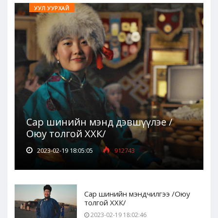
УУЛ УУРХАЙ
Сар шинийн мэнд дэвшүүлэе /
Оюу толгой ХХК/
2023-02-19 18:05:05
912743
Сар шинийн мэндчилгээ /Оюу
толгой ХХК/
2023-02-19 18:02:46