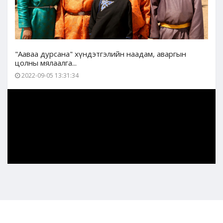
"Ааваа дурсана" хүндэтгэлийн наадам, аваргын
цолны мялаалга...
2022-09-05 13:31:34