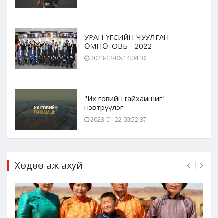
УРАН ҮГСИЙН ЧУУЛГАН -
ӨМНӨГОВЬ - 2022
2023-02-06 14:04:36
"Их говийн гайхамшиг"
нэвтрүүлэг
2023-01-22 00:52:37
Хөдөө аж ахуй