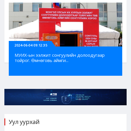
2024-06-04 09:12:35
МУИХ-ын ээлжит сонгуулийн долоодугаар
тойрог. Өмнөговь аймги...
Уул уурхай