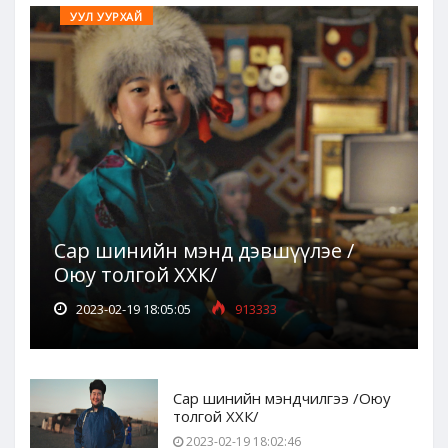
УУЛ УУРХАЙ
Сар шинийн мэнд дэвшүүлэе /
Оюу толгой ХХК/
2023-02-19 18:05:05
913333
Сар шинийн мэндчилгээ /Оюу
толгой ХХК/
2023-02-19 18:02:46