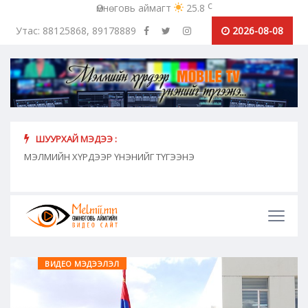
c
Өмнөговь аймагт
25.8
Утас: 88125868, 89178889
2026-08-08
ШУУРХАЙ МЭДЭЭ :
хүн
МЭЛМИЙН ХҮРДЭЭР ҮНЭНИЙГ ТҮГЭЭНЭ
"Сош
дамж
ВИДЕО МЭДЭЭЛЭЛ