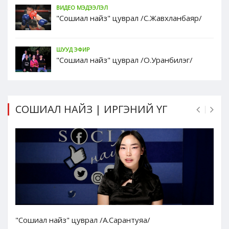
ВИДЕО МЭДЭЭЛЭЛ
"Сошиал найз" цуврал /С.Жавхланбаяр/
ШУУД ЭФИР
"Сошиал найз" цуврал /О.Уранбилэг/
СОШИАЛ НАЙЗ | ИРГЭНИЙ ҮГ
"Сошиал найз" цуврал /А.Сарантуяа/