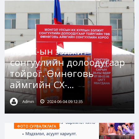
МУИХ-ын ээлжит
сонгуулийн долоодугаар
тойрог. Өмнөговь
аймгийн СХ-...
Admin
2024-06-04 09:12:35
ФОТО СУРВАЛЖЛАГА