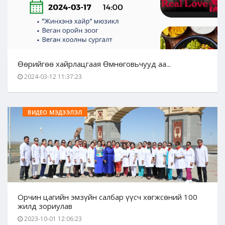
Өөрийгөө хайрлацгаая Өмнөговьчууд аа...
2024-03-12 11:37:23
ВИДЕО МЭДЭЭЛЭЛ
Орчин цагийн эмзүйн салбар үүсч хөгжсөний 100
жилд зориулав
2023-10-01 12:06:23