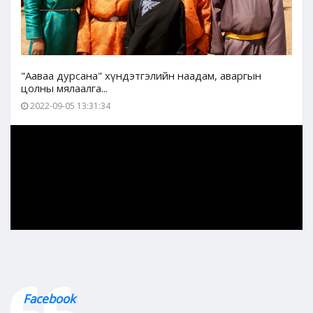
"Ааваа дурсана" хүндэтгэлийн наадам, аваргын
цолны мялаалга...
2022-09-05 13:31:34
Facebook