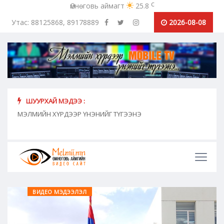
c
Өмнөговь аймагт
25.8
Утас: 88125868, 89178889
2026-08-08
ШУУРХАЙ МЭДЭЭ :
хүн
МЭЛМИЙН ХҮРДЭЭР ҮНЭНИЙГ ТҮГЭЭНЭ
"Сош
дамж
ВИДЕО МЭДЭЭЛЭЛ