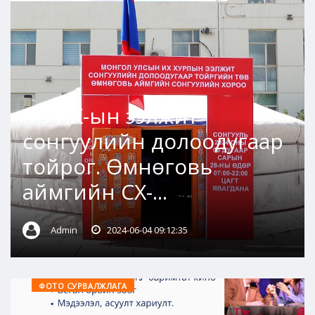
МУИХ-ын ээлжит
сонгуулийн долоодугаар
тойрог. Өмнөговь
аймгийн СХ-...
Admin
2024-06-04 09:12:35
ФОТО СУРВАЛЖЛАГА