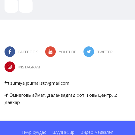
FACEBOOK
YOUTUBE
TWITTER
INSTAGRAM
sumiya.journalist@gmail.com
Өмнөговь аймаг, Даланзадгад хот, Говь центр, 2
давхар
Нүүр хуудас
Шууд эфир
Видео мэдээлэл