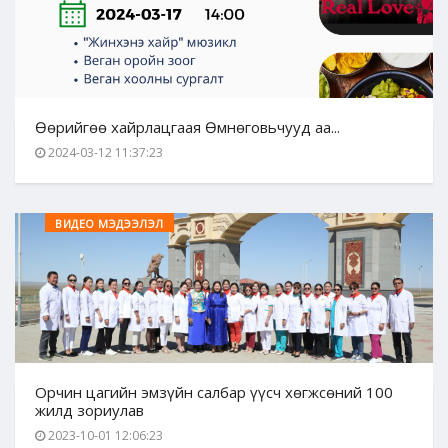
Өөрийгөө хайрлацгаая Өмнөговьчууд аа...
2024-03-12 11:37:23
ВИДЕО МЭДЭЭЛЭЛ
Орчин цагийн эмзүйн салбар үүсч хөгжсөний 100
жилд зориулав
2023-10-01 12:06:23