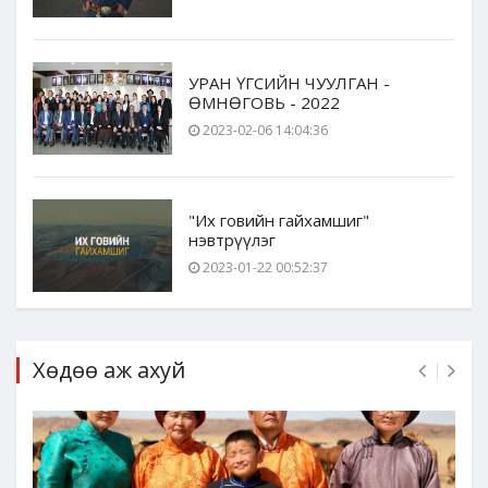
УРАН ҮГСИЙН ЧУУЛГАН -
ӨМНӨГОВЬ - 2022
2023-02-06 14:04:36
"Их говийн гайхамшиг"
нэвтрүүлэг
2023-01-22 00:52:37
Хөдөө аж ахуй