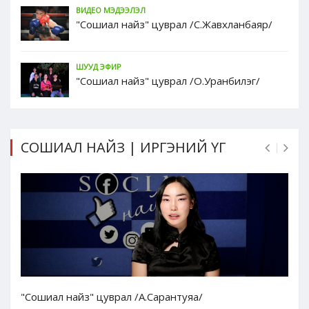
ВИДЕО МЭДЭЭЛЭЛ
"Сошиал найз" цуврал /С.Жавхланбаяр/
ШУУД ЭФИР
"Сошиал найз" цуврал /О.Уранбилэг/
СОШИАЛ НАЙЗ | ИРГЭНИЙ ҮГ
"Сошиал найз" цуврал /А.Сарантуяа/