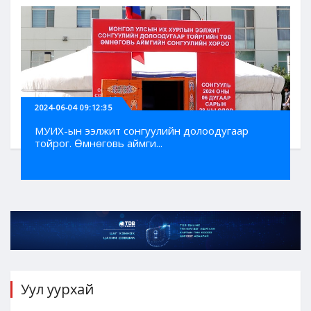
2024-06-04 09:12:35
МУИХ-ын ээлжит сонгуулийн долоодугаар
тойрог. Өмнөговь аймги...
Уул уурхай