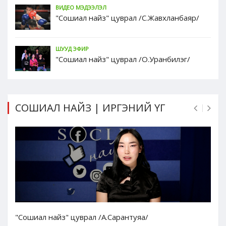
ВИДЕО МЭДЭЭЛЭЛ
"Сошиал найз" цуврал /С.Жавхланбаяр/
ШУУД ЭФИР
"Сошиал найз" цуврал /О.Уранбилэг/
СОШИАЛ НАЙЗ | ИРГЭНИЙ ҮГ
"Сошиал найз" цуврал /А.Сарантуяа/