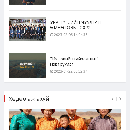
УРАН ҮГСИЙН ЧУУЛГАН -
ӨМНӨГОВЬ - 2022
2023-02-06 14:04:36
"Их говийн гайхамшиг"
нэвтрүүлэг
2023-01-22 00:52:37
Хөдөө аж ахуй