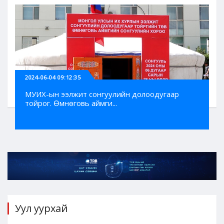
2024-06-04 09:12:35
МУИХ-ын ээлжит сонгуулийн долоодугаар
тойрог. Өмнөговь аймги...
Уул уурхай