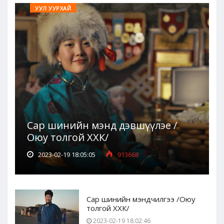
УУЛ УУРХАЙ
Сар шинийн мэнд дэвшүүлэе /
Оюу толгой ХХК/
2023-02-19 18:05:05
913668
Сар шинийн мэндчилгээ /Оюу
толгой ХХК/
2023-02-19 18:02:46