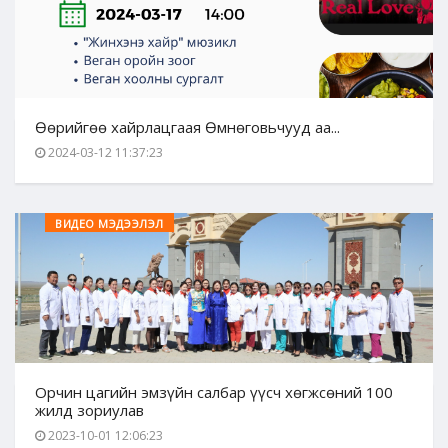
Өөрийгөө хайрлацгаая Өмнөговьчууд аа...
2024-03-12 11:37:23
ВИДЕО МЭДЭЭЛЭЛ
Орчин цагийн эмзүйн салбар үүсч хөгжсөний 100
жилд зориулав
2023-10-01 12:06:23