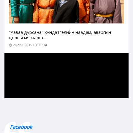
"Ааваа дурсана" хүндэтгэлийн наадам, аваргын
цолны мялаалга...
2022-09-05 13:31:34
Facebook