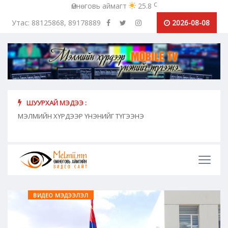
c
Өмнөговь аймагт
25.8
Утас: 88125868, 89178889
2026-08-08
ШУУРХАЙ МЭДЭЭ :
хүн
МЭЛМИЙН ХҮРДЭЭР ҮНЭНИЙГ ТҮГЭЭНЭ
"Сош
дамж
ВИДЕО МЭДЭЭЛЭЛ