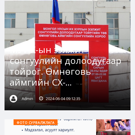
МУИХ-ын ээлжит
сонгуулийн долоодугаар
тойрог. Өмнөговь
аймгийн СХ-...
Admin
2024-06-04 09:12:35
ФОТО СУРВАЛЖЛАГА