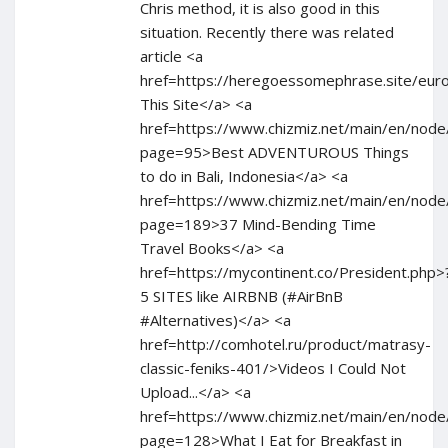
Chris method, it is also good in this
situation. Recently there was related
article <a
href=https://heregoessomephrase.site/eu
This Site</a> <a
href=https://www.chizmiz.net/main/en/node
page=95>Best ADVENTUROUS Things
to do in Bali, Indonesia</a> <a
href=https://www.chizmiz.net/main/en/node
page=189>37 Mind-Bending Time
Travel Books</a> <a
href=https://mycontinent.co/President.php>
5 SITES like AIRBNB (#AirBnB
#Alternatives)</a> <a
href=http://comhotel.ru/product/matrasy-
classic-feniks-401/>Videos I Could Not
Upload...</a> <a
href=https://www.chizmiz.net/main/en/node
page=128>What I Eat for Breakfast in