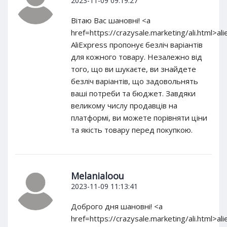
2023-11-09 09:19:27
Вітаю Вас шановні! <a
href=https://crazysale.marketing/ali.html>al
AliExpress пропонує безліч варіантів
для кожного товару. Незалежно від
того, що ви шукаєте, ви знайдете
безліч варіантів, що задовольнять
ваші потреби та бюджет. Завдяки
великому числу продавців на
платформі, ви можете порівняти ціни
та якість товару перед покупкою.
Melanialoou
2023-11-09 11:13:41
Доброго дня шановні! <a
href=https://crazysale.marketing/ali.html>al