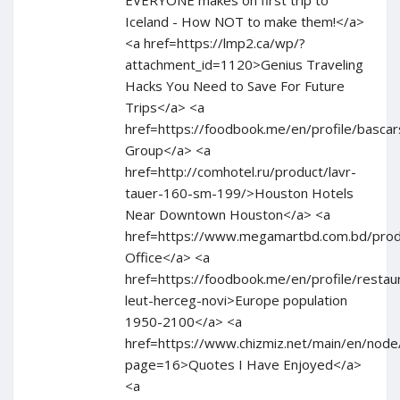
EVERYONE makes on first trip to
Iceland - How NOT to make them!</a>
<a href=https://lmp2.ca/wp/?
attachment_id=1120>Genius Traveling
Hacks You Need to Save For Future
Trips</a> <a
href=https://foodbook.me/en/profile/bascar
Group</a> <a
href=http://comhotel.ru/product/lavr-
tauer-160-sm-199/>Houston Hotels
Near Downtown Houston</a> <a
href=https://www.megamartbd.com.bd/pro
Office</a> <a
href=https://foodbook.me/en/profile/restau
leut-herceg-novi>Europe population
1950-2100</a> <a
href=https://www.chizmiz.net/main/en/node
page=16>Quotes I Have Enjoyed</a>
<a