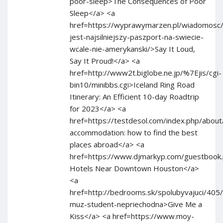
poor-sleep>The Consequences of Poor
Sleep</a> <a
href=https://wyprawymarzen.pl/wiadomosc/j
jest-najsilniejszy-paszport-na-swiecie-
wcale-nie-amerykanski/>Say It Loud,
Say It Proud!</a> <a
href=http://www2t.biglobe.ne.jp/%7Ejis/cgi-
bin10/minibbs.cgi>Iceland Ring Road
Itinerary: An Efficient 10-day Roadtrip
for 2023</a> <a
href=https://testdesol.com/index.php/abo
accommodation: how to find the best
places abroad</a> <a
href=https://www.djmarkyp.com/guestbook
Hotels Near Downtown Houston</a>
<a
href=http://bedrooms.sk/spolubyvajuci/405
muz-student-nepriechodna>Give Me a
Kiss</a> <a href=https://www.moy-