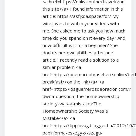
<a href=https://qakvk.online/travel/>on
this site</a> I found information in this
article: https://asfjkda.space/for/ My
wife loves to watch your videos with
me. She asked me to ask you how much
time do you spend on it every day? And
how difficult is it for a beginner? She
doubts her own abilities after one
article. I recently read a solution to a
similar problem <a
href=https://onemorephrasehere.online/bed
breakfast/>on the link</a> <a
href=https://losguerrerosdeoracion.com/?
dwqa-question=the-homeownership-
society-was-a-mistake>The
Homeownership Society Was a
Mistake</a> <a
href=https://tipplovag.blogger.hu/2012/10
papirforma-es-egy-x-szagu-