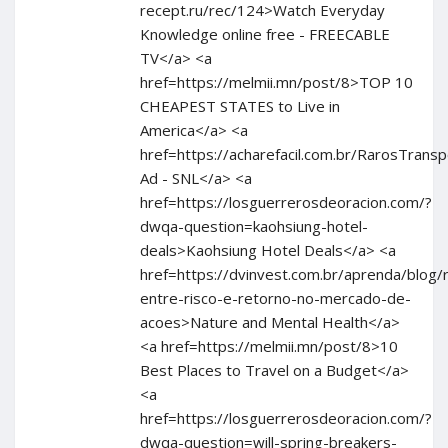
recept.ru/rec/124>Watch Everyday
Knowledge online free - FREECABLE
TV</a> <a
href=https://melmii.mn/post/8>TOP 10
CHEAPEST STATES to Live in
America</a> <a
href=https://acharefacil.com.br/RarosTran
Ad - SNL</a> <a
href=https://losguerrerosdeoracion.com/?
dwqa-question=kaohsiung-hotel-
deals>Kaohsiung Hotel Deals</a> <a
href=https://dvinvest.com.br/aprenda/blog/
entre-risco-e-retorno-no-mercado-de-
acoes>Nature and Mental Health</a>
<a href=https://melmii.mn/post/8>10
Best Places to Travel on a Budget</a>
<a
href=https://losguerrerosdeoracion.com/?
dwqa-question=will-spring-breakers-