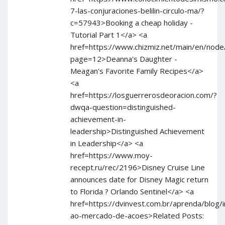
7-las-conjuraciones-belilin-circulo-ma/?
c=57943>Booking a cheap holiday -
Tutorial Part 1</a> <a
href=https://www.chizmiz.net/main/en/node
page=12>Deanna's Daughter -
Meagan's Favorite Family Recipes</a>
<a
href=https://losguerrerosdeoracion.com/?
dwqa-question=distinguished-
achievement-in-
leadership>Distinguished Achievement
in Leadership</a> <a
href=https://www.moy-
recept.ru/rec/2196>Disney Cruise Line
announces date for Disney Magic return
to Florida ? Orlando Sentinel</a> <a
href=https://dvinvest.com.br/aprenda/blog/
ao-mercado-de-acoes>Related Posts: