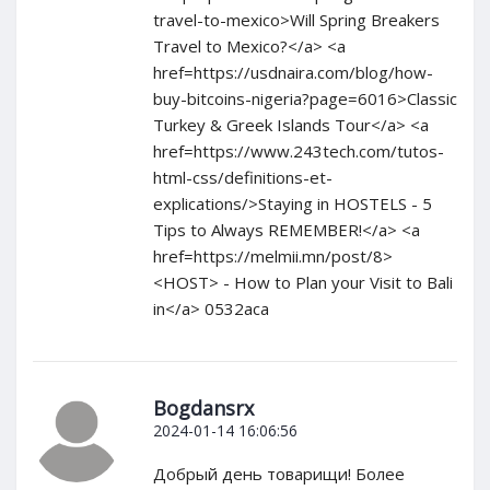
travel-to-mexico>Will Spring Breakers
Travel to Mexico?</a> <a
href=https://usdnaira.com/blog/how-
buy-bitcoins-nigeria?page=6016>Classic
Turkey & Greek Islands Tour</a> <a
href=https://www.243tech.com/tutos-
html-css/definitions-et-
explications/>Staying in HOSTELS - 5
Tips to Always REMEMBER!</a> <a
href=https://melmii.mn/post/8>
<HOST> - How to Plan your Visit to Bali
in</a> 0532aca
Bogdansrx
2024-01-14 16:06:56
Добрый день товарищи! Более