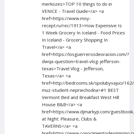
merkozes>TOP 10 things to do in
VENICE - Travel Guide</a> <a
href=https://www.moy-
recept.ru/rec/1913>How Expensive Is
1 Week Grocery In Iceland - Food Prices
In Iceland - Grocery Shopping In
Travel</a> <a
href=https://losguerrerosdeoracion.com/?
dwqa-question=travel-vlog-jefferson-
texas>Travel Vlog - Jefferson,
Texas</a> <a
href=http://bedrooms.sk/spolubyvajuci/162
muz-student-nepriechodna>#1 BEST
Vermont Bed and Breakfast West Hill
House B&B</a> <a
href=https://www.djmarkyp.com/guestboo
at Night: Pleasure, Clubs &
TAVERNS</a> <a
href=https://www.conocimientodesimismo.co