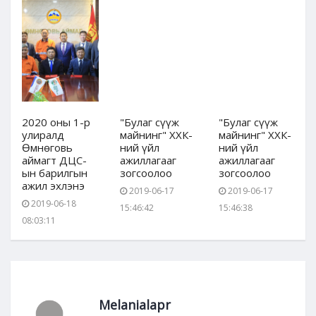
2020 оны 1-р
"Булаг сүүж
"Булаг сүүж
улиралд
майнинг" ХХК-
майнинг" ХХК-
Өмнөговь
ний үйл
ний үйл
аймагт ДЦС-
ажиллагааг
ажиллагааг
ын барилгын
зогсоолоо
зогсоолоо
ажил эхлэнэ
2019-06-17
2019-06-17
2019-06-18
15:46:42
15:46:38
08:03:11
Melanialapr