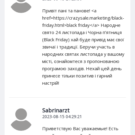
Привіт пані та панове! <a
href=https://crazysale.marketing/black-
friday.html>black friday</a> Народне
свято 24 листопада і Чорна п’ятниця
(Black Friday) хай буде привід має свої
звичаї і традиції. Беручи участь в
народних святах листопада у вашому
місті, ознайомтеся з пропонованою
програмою заходів. Нехай цей день
принесе тільки позитив і гарний
настрій!
Sabrinarzt
2023-08-15 04:29:21
Приветствую Вас уважаемые! Есть