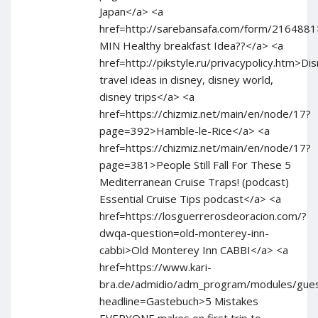
Japan</a> <a
href=http://sarebansafa.com/form/216488
MIN Healthy breakfast Idea??</a> <a
href=http://pikstyle.ru/privacypolicy.htm>Di
travel ideas in disney, disney world,
disney trips</a> <a
href=https://chizmiz.net/main/en/node/17?
page=392>Hamble-le-Rice</a> <a
href=https://chizmiz.net/main/en/node/17?
page=381>People Still Fall For These 5
Mediterranean Cruise Traps! (podcast)
Essential Cruise Tips podcast</a> <a
href=https://losguerrerosdeoracion.com/?
dwqa-question=old-monterey-inn-
cabbi>Old Monterey Inn CABBI</a> <a
href=https://www.kari-
bra.de/admidio/adm_program/modules/gue
headline=Gastebuch>5 Mistakes