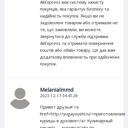
AliExpress має систему захисту
покупців, яка гарантує безпеку та
надійність покупок. Якщо ви не
задоволені товаром або отримали не
те, що замовляли, ви можете
звернутися до служби підтримки
AliExpress та отримати повернення
коштів або обмін товару. Це дає вам
додаткову впевненість при здійсненні
покупок.
Melanialmmd
2023-12-17 04:45:26
Привет друзья! <a
href=http://yugaysushi.ru/>приготовление
курицы в духовке</a> Кулинарный
рецепт — руководство по