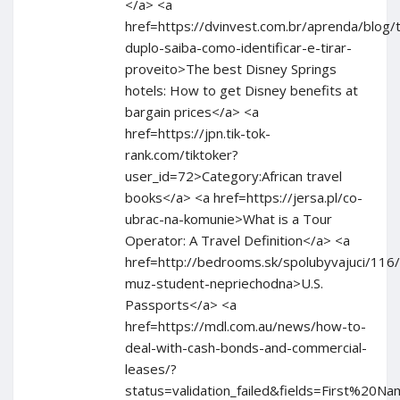
</a> <a
href=https://dvinvest.com.br/aprenda/blog/
duplo-saiba-como-identificar-e-tirar-
proveito>The best Disney Springs
hotels: How to get Disney benefits at
bargain prices</a> <a
href=https://jpn.tik-tok-
rank.com/tiktoker?
user_id=72>Category:African travel
books</a> <a href=https://jersa.pl/co-
ubrac-na-komunie>What is a Tour
Operator: A Travel Definition</a> <a
href=http://bedrooms.sk/spolubyvajuci/116
muz-student-nepriechodna>U.S.
Passports</a> <a
href=https://mdl.com.au/news/how-to-
deal-with-cash-bonds-and-commercial-
leases/?
status=validation_failed&fields=Fir