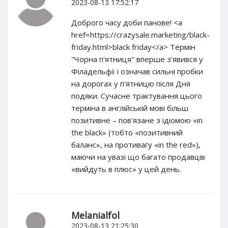
2023-08-13 17:52:17
Доброго часу доби панове! <a
href=https://crazysale.marketing/black-
friday.html>black friday</a> Термін
"Чорна п'ятниця" вперше з'явився у
Філадельфії і означав сильні пробки
на дорогах у п'ятницю після Дня
подяки. Сучасне трактування цього
терміна в англійській мові більш
позитивне – пов'язане з ідіомою «in
the black» (тобто «позитивний
баланс», на противагу «in the red»),
маючи на увазі що багато продавців
«вийдуть в плюс» у цей день.
Melanialfol
2023-08-13 21:25:30