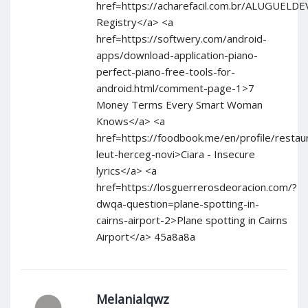
href=https://acharefacil.com.br/ALUGUEL
Registry</a> <a
href=https://softwery.com/android-
apps/download-application-piano-
perfect-piano-free-tools-for-
android.html/comment-page-1>7
Money Terms Every Smart Woman
Knows</a> <a
href=https://foodbook.me/en/profile/restau
leut-herceg-novi>Ciara - Insecure
lyrics</a> <a
href=https://losguerrerosdeoracion.com/?
dwqa-question=plane-spotting-in-
cairns-airport-2>Plane spotting in Cairns
Airport</a> 45a8a8a
Melanialqwz