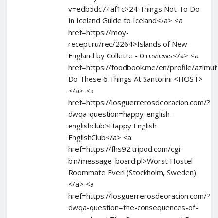
v=edb5dc74af1c>24 Things Not To Do
In Iceland Guide to Iceland</a> <a
href=https://moy-
recept.ru/rec/2264>Islands of New
England by Collette - 0 reviews</a> <a
href=https://foodbook.me/en/profile/azim
Do These 6 Things At Santorini <HOST>
</a> <a
href=https://losguerrerosdeoracion.com/?
dwqa-question=happy-english-
englishclub>Happy English
EnglishClub</a> <a
href=https://fhs92.tripod.com/cgi-
bin/message_board.pl>Worst Hostel
Roommate Ever! (Stockholm, Sweden)
</a> <a
href=https://losguerrerosdeoracion.com/?
dwqa-question=the-consequences-of-