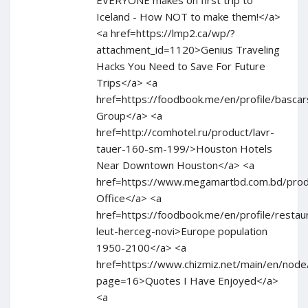
EVERYONE makes on first trip to
Iceland - How NOT to make them!</a>
<a href=https://lmp2.ca/wp/?
attachment_id=1120>Genius Traveling
Hacks You Need to Save For Future
Trips</a> <a
href=https://foodbook.me/en/profile/bascar
Group</a> <a
href=http://comhotel.ru/product/lavr-
tauer-160-sm-199/>Houston Hotels
Near Downtown Houston</a> <a
href=https://www.megamartbd.com.bd/pro
Office</a> <a
href=https://foodbook.me/en/profile/restau
leut-herceg-novi>Europe population
1950-2100</a> <a
href=https://www.chizmiz.net/main/en/node
page=16>Quotes I Have Enjoyed</a>
<a