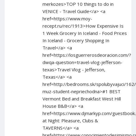
merkozes>TOP 10 things to do in
VENICE - Travel Guide</a> <a
href=https://www.moy-
recept.ru/rec/1913>How Expensive Is
1 Week Grocery In Iceland - Food Prices
In Iceland - Grocery Shopping In
Travel</a> <a
href=https://losguerrerosdeoracion.com/?
dwqa-question=travel-vlog-jefferson-
texas>Travel Vlog - Jefferson,
Texas</a> <a
href=http://bedrooms.sk/spolubyvajuci/162
muz-student-nepriechodna>#1 BEST
Vermont Bed and Breakfast West Hill
House B&B</a> <a
href=https://www.djmarkyp.com/guestboo
at Night: Pleasure, Clubs &
TAVERNS</a> <a
href=https://www.conocimientodesimismo.co