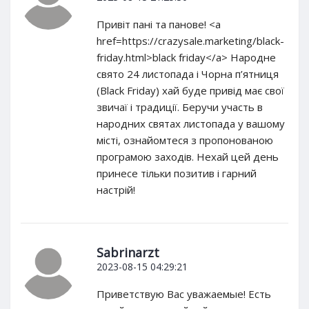
Привіт пані та панове! <a
href=https://crazysale.marketing/black-
friday.html>black friday</a> Народне
свято 24 листопада і Чорна п’ятниця
(Black Friday) хай буде привід має свої
звичаї і традиції. Беручи участь в
народних святах листопада у вашому
місті, ознайомтеся з пропонованою
програмою заходів. Нехай цей день
принесе тільки позитив і гарний
настрій!
Sabrinarzt
2023-08-15 04:29:21
Приветствую Вас уважаемые! Есть