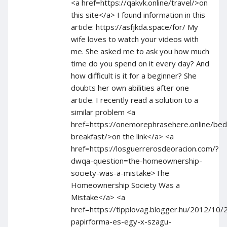
<a href=https://qakvk.online/travel/>on
this site</a> I found information in this
article: https://asfjkda.space/for/ My
wife loves to watch your videos with
me. She asked me to ask you how much
time do you spend on it every day? And
how difficult is it for a beginner? She
doubts her own abilities after one
article. I recently read a solution to a
similar problem <a
href=https://onemorephrasehere.online/bed
breakfast/>on the link</a> <a
href=https://losguerrerosdeoracion.com/?
dwqa-question=the-homeownership-
society-was-a-mistake>The
Homeownership Society Was a
Mistake</a> <a
href=https://tipplovag.blogger.hu/2012/10
papirforma-es-egy-x-szagu-