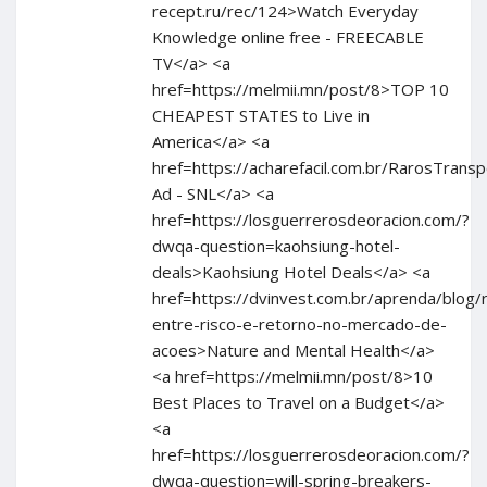
recept.ru/rec/124>Watch Everyday
Knowledge online free - FREECABLE
TV</a> <a
href=https://melmii.mn/post/8>TOP 10
CHEAPEST STATES to Live in
America</a> <a
href=https://acharefacil.com.br/RarosTran
Ad - SNL</a> <a
href=https://losguerrerosdeoracion.com/?
dwqa-question=kaohsiung-hotel-
deals>Kaohsiung Hotel Deals</a> <a
href=https://dvinvest.com.br/aprenda/blog/
entre-risco-e-retorno-no-mercado-de-
acoes>Nature and Mental Health</a>
<a href=https://melmii.mn/post/8>10
Best Places to Travel on a Budget</a>
<a
href=https://losguerrerosdeoracion.com/?
dwqa-question=will-spring-breakers-