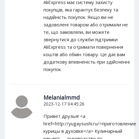
AliExpress має систему захисту
покупців, яка гарантує безпеку та
надійність покупок. Якщо ви не
задоволені товаром або отримали не
те, що замовляли, ви можете
звернутися до служби підтримки
AliExpress та отримати повернення
коштів або обмін товару. Це дає вам
додаткову впевненість при здійсненні
покупок.
Melanialmmd
2023-12-17 04:45:26
Привет друзья! <a
href=http://yugaysushi.ru/>приготовление
курицы в духовке</a> Кулинарный
рецепт — руководство по