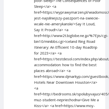
poor-sleep>The Consequences of Poor
Sleep</a> <a
href=https://wyprawymarzen.pl/wiadomosc/j
jest-najsilniejszy-paszport-na-swiecie-
wcale-nie-amerykanski/>Say It Loud,
Say It Proud!</a> <a
href=http://www2t.biglobe.ne.jp/%7Ejis/cgi-
bin10/minibbs.cgi>Iceland Ring Road
Itinerary: An Efficient 10-day Roadtrip
for 2023</a> <a
href=https://testdesol.com/index.php/abo
accommodation: how to find the best
places abroad</a> <a
href=https://www.djmarkyp.com/guestbook
Hotels Near Downtown Houston</a>
<a
href=http://bedrooms.sk/spolubyvajuci/405
muz-student-nepriechodna>Give Me a
Kiss</a> <a href=https://www.moy-