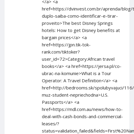
</a> <a
href=https://dvinvest.com.br/aprenda/blog/
duplo-saiba-como-identificar-e-tirar-
proveito>The best Disney Springs
hotels: How to get Disney benefits at
bargain prices</a> <a
href=https://jpn.tik-tok-
rank.com/tiktoker?
user_id=72>Category:African travel
books</a> <a href=https://jersa.pl/co-
ubrac-na-komunie>What is a Tour
Operator: A Travel Definition</a> <a
href=http://bedrooms.sk/spolubyvajuci/116
muz-student-nepriechodna>U.S.
Passports</a> <a
href=https://mdl.com.au/news/how-to-
deal-with-cash-bonds-and-commercial-
leases/?
status=validation_failed&fields=Fir