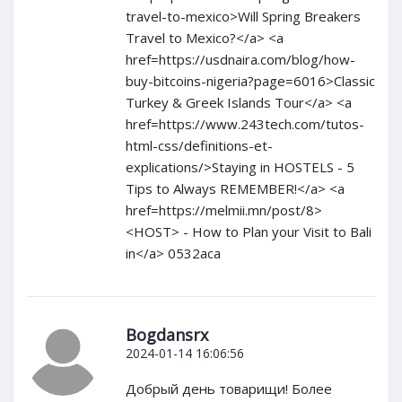
travel-to-mexico>Will Spring Breakers
Travel to Mexico?</a> <a
href=https://usdnaira.com/blog/how-
buy-bitcoins-nigeria?page=6016>Classic
Turkey & Greek Islands Tour</a> <a
href=https://www.243tech.com/tutos-
html-css/definitions-et-
explications/>Staying in HOSTELS - 5
Tips to Always REMEMBER!</a> <a
href=https://melmii.mn/post/8>
<HOST> - How to Plan your Visit to Bali
in</a> 0532aca
Bogdansrx
2024-01-14 16:06:56
Добрый день товарищи! Более