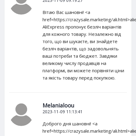
2023-11-09 09:19:27
Вітаю Вас шановні! <a
href=https://crazysale.marketing/ali.html>al
AliExpress пропонує безліч варіантів
для кожного товару. Незалежно від
того, що ви шукаєте, ви знайдете
безліч варіантів, що задовольнять
ваші потреби та бюджет. Завдяки
великому числу продавців на
платформі, ви можете порівняти ціни
та якість товару перед покупкою.
Melanialoou
2023-11-09 11:13:41
Доброго дня шановні! <a
href=https://crazysale.marketing/ali.html>al