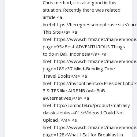
Chris method, it is also good in this
situation. Recently there was related
article <a
href=https://heregoessomephrase.site/eu
This Site</a> <a
href=https://www.chizmiz.net/main/en/node
page=95>Best ADVENTUROUS Things
to do in Bali, Indonesia</a> <a
href=https://www.chizmiz.net/main/en/node
page=189>37 Mind-Bending Time
Travel Books</a> <a
href=https://mycontinent.co/President.php>
5 SITES like AIRBNB (#AirBnB
#Alternatives)</a> <a
href=http://comhotel.ru/product/matrasy-
classic-feniks-401/>Videos I Could Not
Upload...</a> <a
href=https://www.chizmiz.net/main/en/node
page=128>What I Eat for Breakfast in