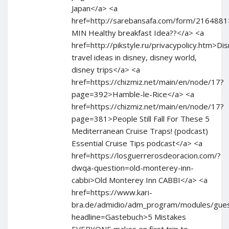
Japan</a> <a
href=http://sarebansafa.com/form/216488
MIN Healthy breakfast Idea??</a> <a
href=http://pikstyle.ru/privacypolicy.htm>Di
travel ideas in disney, disney world,
disney trips</a> <a
href=https://chizmiz.net/main/en/node/17?
page=392>Hamble-le-Rice</a> <a
href=https://chizmiz.net/main/en/node/17?
page=381>People Still Fall For These 5
Mediterranean Cruise Traps! (podcast)
Essential Cruise Tips podcast</a> <a
href=https://losguerrerosdeoracion.com/?
dwqa-question=old-monterey-inn-
cabbi>Old Monterey Inn CABBI</a> <a
href=https://www.kari-
bra.de/admidio/adm_program/modules/gue
headline=Gastebuch>5 Mistakes