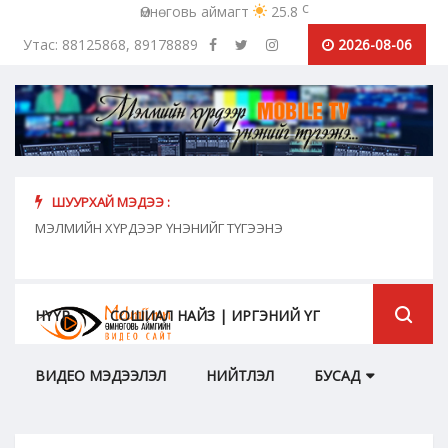
c
Өмнөговь аймагт
25.8
Утас: 88125868, 89178889
2026-08-06
ШУУРХАЙ МЭДЭЭ :
"Дал
"Сошиал найз" цувралууд 2025 оноос шууд
МЭЛМИЙН ХҮРДЭЭР ҮНЭНИЙГ ТҮГЭЭНЭ
дамжуулалтаар хүрнэ
байна
НҮҮР
СОШИАЛ НАЙЗ | ИРГЭНИЙ ҮГ
ВИДЕО МЭДЭЭЛЭЛ
НИЙТЛЭЛ
БУСАД