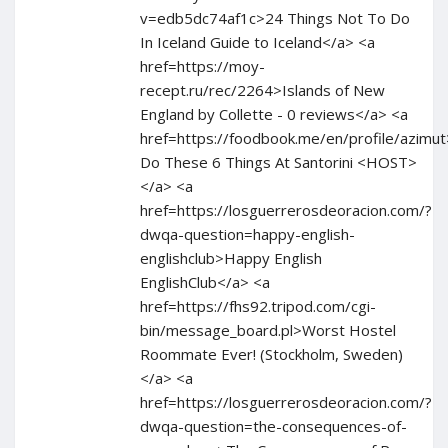
v=edb5dc74af1c>24 Things Not To Do
In Iceland Guide to Iceland</a> <a
href=https://moy-
recept.ru/rec/2264>Islands of New
England by Collette - 0 reviews</a> <a
href=https://foodbook.me/en/profile/azim
Do These 6 Things At Santorini <HOST>
</a> <a
href=https://losguerrerosdeoracion.com/?
dwqa-question=happy-english-
englishclub>Happy English
EnglishClub</a> <a
href=https://fhs92.tripod.com/cgi-
bin/message_board.pl>Worst Hostel
Roommate Ever! (Stockholm, Sweden)
</a> <a
href=https://losguerrerosdeoracion.com/?
dwqa-question=the-consequences-of-