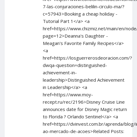
7-las-conjuraciones-belilin-circulo-ma/?
c=57943>Booking a cheap holiday -
Tutorial Part 1</a> <a
href=https://www.chizmiz.net/main/en/node
page=12>Deanna's Daughter -
Meagan's Favorite Family Recipes</a>
<a
href=https://losguerrerosdeoracion.com/?
dwqa-question=distinguished-
achievement-in-
leadership>Distinguished Achievement
in Leadership</a> <a
href=https://www.moy-
recept.ru/rec/2196>Disney Cruise Line
announces date for Disney Magic return
to Florida ? Orlando Sentinel</a> <a
href=https://dvinvest.com.br/aprenda/blog/
ao-mercado-de-acoes>Related Posts: