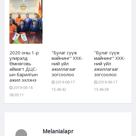
2020 оны 1-р
"Булаг сүүж
"Булаг сүүж
улиралд
майнинг" ХХК-
майнинг" ХХК-
Өмнөговь
ний үйл
ний үйл
аймагт ДЦС-
ажиллагааг
ажиллагааг
ын барилгын
зогсоолоо
зогсоолоо
ажил эхлэнэ
2019-06-17
2019-06-17
2019-06-18
15:46:42
15:46:38
08:03:11
Melanialapr