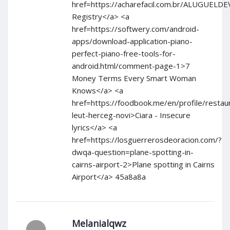
href=https://acharefacil.com.br/ALUGUEL
Registry</a> <a
href=https://softwery.com/android-
apps/download-application-piano-
perfect-piano-free-tools-for-
android.html/comment-page-1>7
Money Terms Every Smart Woman
Knows</a> <a
href=https://foodbook.me/en/profile/restau
leut-herceg-novi>Ciara - Insecure
lyrics</a> <a
href=https://losguerrerosdeoracion.com/?
dwqa-question=plane-spotting-in-
cairns-airport-2>Plane spotting in Cairns
Airport</a> 45a8a8a
Melanialqwz