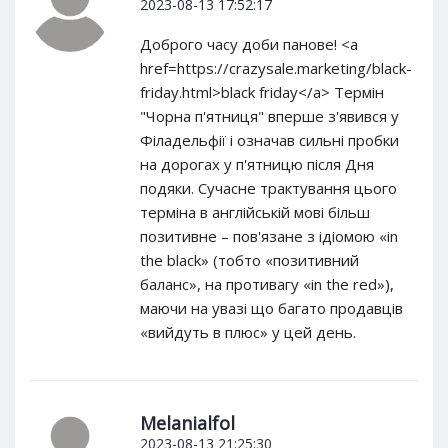
2023-08-13 17:52:17
Доброго часу доби панове! <a
href=https://crazysale.marketing/black-
friday.html>black friday</a> Термін
"Чорна п'ятниця" вперше з'явився у
Філадельфії і означав сильні пробки
на дорогах у п'ятницю після Дня
подяки. Сучасне трактування цього
терміна в англійській мові більш
позитивне – пов'язане з ідіомою «in
the black» (тобто «позитивний
баланс», на противагу «in the red»),
маючи на увазі що багато продавців
«вийдуть в плюс» у цей день.
Melanialfol
2023-08-13 21:25:30