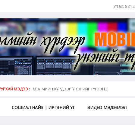
Утас: 881
май...
УРХАЙ МЭДЭЭ :
МЭЛМИЙН ХҮРДЭЭР ҮНЭНИЙГ ТҮГЭЭНЭ
СОШИАЛ НАЙЗ | ИРГЭНИЙ ҮГ
ВИДЕО МЭДЭЭЛЭЛ