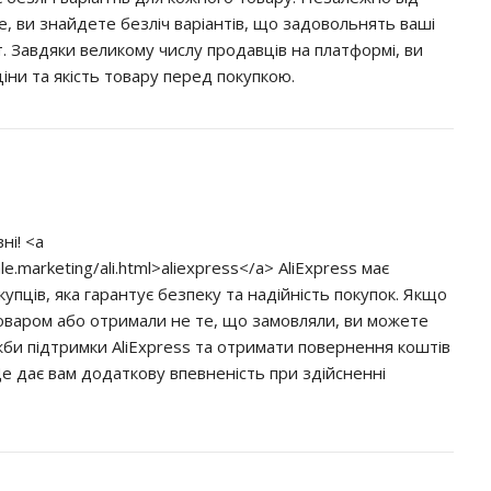
е, ви знайдете безліч варіантів, що задовольнять ваші
 Завдяки великому числу продавців на платформі, ви
іни та якість товару перед покупкою.
ні! <a
le.marketing/ali.html>aliexpress</a> AliExpress має
упців, яка гарантує безпеку та надійність покупок. Якщо
оваром або отримали не те, що замовляли, ви можете
би підтримки AliExpress та отримати повернення коштів
Це дає вам додаткову впевненість при здійсненні