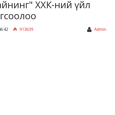
айнинг" ХХК-ний үйл
огсоолоо
6:42
913639
Admin