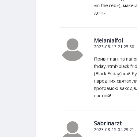
«in the red»), маюч
день.
Melanialfol
2023-08-13 21:25:30
Привіт пані та панов
friday.html>black f
(Black Friday) хай б
народних святах л
програмою заходів.
настрій!
Sabrinarzt
2023-08-15 04:29:21