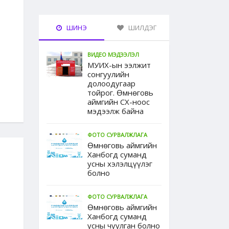
ШИНЭ
ШИЛДЭГ
ВИДЕО МЭДЭЭЛЭЛ
МУИХ-ын ээлжит
сонгуулийн
долоодугаар
тойрог. Өмнөговь
аймгийн СХ-ноос
мэдээлж байна
ФОТО СУРВАЛЖЛАГА
Өмнөговь аймгийн
Ханбогд суманд
усны хэлэлцүүлэг
болно
ФОТО СУРВАЛЖЛАГА
Өмнөговь аймгийн
Ханбогд суманд
усны чуулган болно