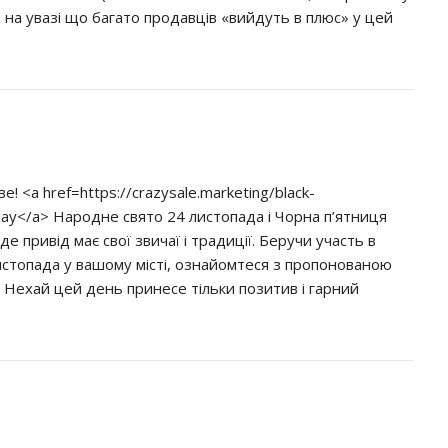
и на увазі що багато продавців «вийдуть в плюс» у цей
е! <a href=https://crazysale.marketing/black-
riday</a> Народне свято 24 листопада і Чорна п’ятниця
уде привід має свої звичаї і традиції. Беручи участь в
истопада у вашому місті, ознайомтеся з пропонованою
 Нехай цей день принесе тільки позитив і гарний