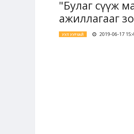
"Булаг сүүж м
ажиллагааг з
2019-06-17 15:4
УУЛ УУРХАЙ