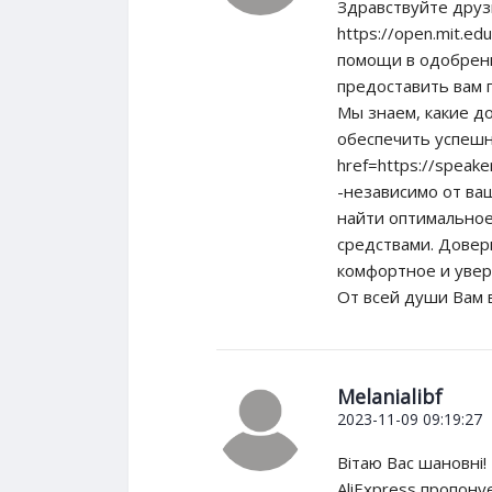
Здравствуйте друз
https://open.mit.
помощи в одобрени
предоставить вам 
Мы знаем, какие д
обеспечить успешн
href=https://spea
-независимо от ва
найти оптимально
средствами. Довер
комфортное и уве
От всей души Вам в
Melanialibf
2023-11-09 09:19:27
Вітаю Вас шановні! 
AliExpress пропону