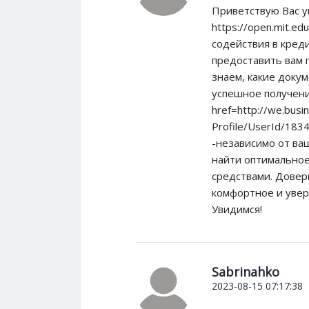
Приветствую Вас у
https://open.mit.
содействия в кред
предоставить вам
знаем, какие доку
успешное получени
href=http://we.busi
Profile/UserId/18
-независимо от ва
найти оптимально
средствами. Довер
комфортное и уве
Увидимся!
Sabrinahko
2023-08-15 07:17:38