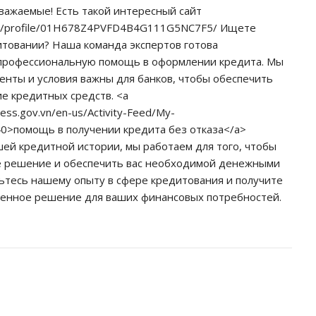
важаемые! Есть такой интересный сайт
edu/profile/01H678Z4PVFD4B4G111G5NC7F5/ Ищете
итовании? Наша команда экспертов готова
 профессиональную помощь в оформлении кредита. Мы
менты и условия важны для банков, чтобы обеспечить
е кредитных средств. <a
ness.gov.vn/en-us/Activity-Feed/My-
340>помощь в получении кредита без отказа</a>
шей кредитной истории, мы работаем для того, чтобы
е решение и обеспечить вас необходимой денежными
ьтесь нашему опыту в сфере кредитования и получите
ренное решение для ваших финансовых потребностей.