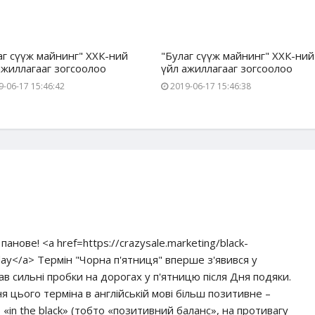
аг сүүж майнинг" ХХК-ний
"Булаг сүүж майнинг" ХХК-ний
ажиллагааг зогсоолоо
үйл ажиллагааг зогсоолоо
-06-17 15:46:42
2019-06-17 15:46:38
анове! <a href=https://crazysale.marketing/black-
riday</a> Термін "Чорна п'ятниця" вперше з'явився у
ав сильні пробки на дорогах у п'ятницю після Дня подяки.
я цього терміна в англійській мові більш позитивне –
 «in the black» (тобто «позитивний баланс», на противагу