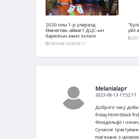
нинг" ХХК-ний
2020 оны 1-р улиралд
"Бул
зогсоолоо
Өмнөговь аймагт ДЦС-ын
үйл 
барилгын ажил эхлэнэ
38
2019
2019-06-18 08:03:11
Melanialapr
2023-08-13 17:52:17
Доброго часу доби п
friday.html>black f
Філадельфії і означ
Сучасне трактуванн
пов'язане з ідіомою