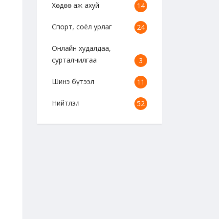
Хөдөө аж ахуй
14
Спорт, соёл урлаг
24
Онлайн худалдаа,
сурталчилгаа
3
Шинэ бүтээл
11
Нийтлэл
52