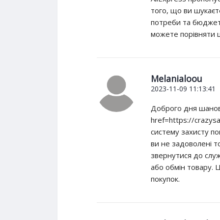
того, що ви шукаєт
потреби та бюджет.
можете порівняти ц
Melanialoou
2023-11-09 11:13:41
Доброго дня шанов
href=https://crazysa
систему захисту пок
ви не задоволені т
звернутися до служ
або обмін товару. 
покупок.