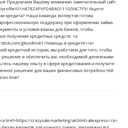
ья! Предлагаем Вашему вниманию замечательный сайт
edu/profile/01H678Z4PVFD4B4G111G5NC7F5/ Ищете
и кредита? Наша команда экспертов готова
профессиональную поддержку при оформлении займа.
окументы и условия важны для банков, чтобы
ое получение кредитных средств. <a
kerdeck.com/gksodmsk1>помощь в кредите</a>
шей кредитной истории, мы работаем для того, чтобы
е решение и обеспечить вас необходимой денежными
ьтесь нашему опыту в сфере кредитования и получите
ренное решение для ваших финансовых потребностей.
сех благ!
<a href=https://crazysale.marketing/ali.html>aliexpress</a>
є безліч варіантів для кожного товару. Незалежно від