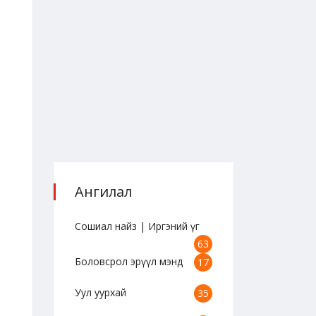
Ангилал
Сошиал найз | Иргэний үг
63
Боловсрол эрүүл мэнд
17
Уул уурхай
35