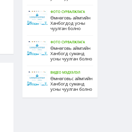
ФОТО СУРВАЛЖЛАГА
Өмнөговь аймгийн
Ханбогдод усны
2020 оны 1-р улиралд
"Булаг сүүж майни
чуулган болно
Өмнөговь аймагт ДЦС-ын
үйл ажиллагааг зо
барилгын ажил эхлэнэ
2019-06-17 15:46:42
2019-06-18 08:03:11
ФОТО СУРВАЛЖЛАГА
Өмнөговь аймгийн
Ханбогд суманд
усны чуулган болно
ВИДЕО МЭДЭЭЛЭЛ
Өмнөговьс аймгийн
Ханбогд суманд
усны чуулган болно