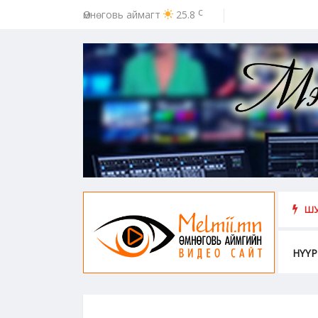
c
Өмнөговь аймагт
25.8
ээс урьдчилан сэргийлэх, хамгаалахад хүн бүрийн оролцоо идэвх чар
ШУ
НҮҮР