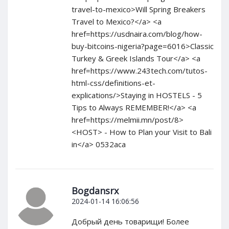
travel-to-mexico>Will Spring Breakers
Travel to Mexico?</a> <a
href=https://usdnaira.com/blog/how-
buy-bitcoins-nigeria?page=6016>Classic
Turkey & Greek Islands Tour</a> <a
href=https://www.243tech.com/tutos-
html-css/definitions-et-
explications/>Staying in HOSTELS - 5
Tips to Always REMEMBER!</a> <a
href=https://melmii.mn/post/8>
<HOST> - How to Plan your Visit to Bali
in</a> 0532aca
Bogdansrx
2024-01-14 16:06:56
Добрый день товарищи! Более