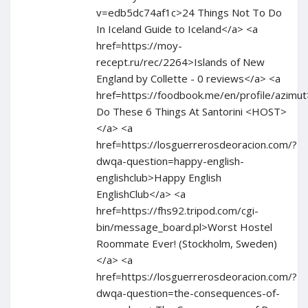
v=edb5dc74af1c>24 Things Not To Do
In Iceland Guide to Iceland</a> <a
href=https://moy-
recept.ru/rec/2264>Islands of New
England by Collette - 0 reviews</a> <a
href=https://foodbook.me/en/profile/azim
Do These 6 Things At Santorini <HOST>
</a> <a
href=https://losguerrerosdeoracion.com/?
dwqa-question=happy-english-
englishclub>Happy English
EnglishClub</a> <a
href=https://fhs92.tripod.com/cgi-
bin/message_board.pl>Worst Hostel
Roommate Ever! (Stockholm, Sweden)
</a> <a
href=https://losguerrerosdeoracion.com/?
dwqa-question=the-consequences-of-