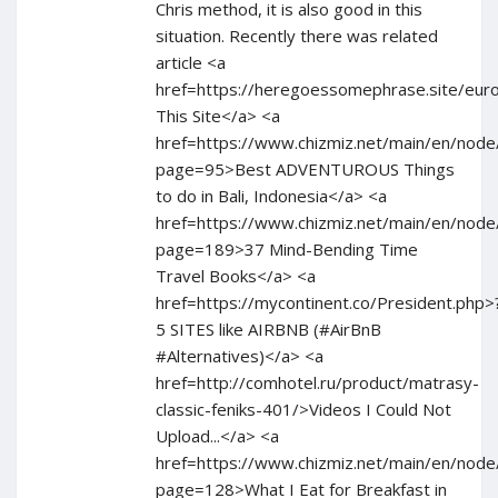
Chris method, it is also good in this
situation. Recently there was related
article <a
href=https://heregoessomephrase.site/eu
This Site</a> <a
href=https://www.chizmiz.net/main/en/node
page=95>Best ADVENTUROUS Things
to do in Bali, Indonesia</a> <a
href=https://www.chizmiz.net/main/en/node
page=189>37 Mind-Bending Time
Travel Books</a> <a
href=https://mycontinent.co/President.php>
5 SITES like AIRBNB (#AirBnB
#Alternatives)</a> <a
href=http://comhotel.ru/product/matrasy-
classic-feniks-401/>Videos I Could Not
Upload...</a> <a
href=https://www.chizmiz.net/main/en/node
page=128>What I Eat for Breakfast in