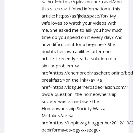
<a href=https://qakvk.online/travel/>on
this site</a> I found information in this
article: https://asfjkda.space/for/ My
wife loves to watch your videos with
me. She asked me to ask you how much
time do you spend on it every day? And
how difficult is it for a beginner? She
doubts her own abilities after one
article. I recently read a solution to a
similar problem <a
href=https://onemorephrasehere.online/bed
breakfast/>on the link</a> <a
href=https://losguerrerosdeoracion.com/?
dwqa-question=the-homeownership-
society-was-a-mistake>The
Homeownership Society Was a
Mistake</a> <a
href=https://tipplovag.blogger.hu/2012/10
papirforma-es-egy-x-szagu-