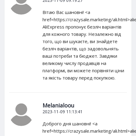
2023-11-09 09:19:27
Вітаю Вас шановні! <a
href=https://crazysale.marketing/ali.html>al
AliExpress пропонує безліч варіантів
для кожного товару. Незалежно від
того, що ви шукаєте, ви знайдете
безліч варіантів, що задовольнять
ваші потреби та бюджет. Завдяки
великому числу продавців на
платформі, ви можете порівняти ціни
та якість товару перед покупкою.
Melanialoou
2023-11-09 11:13:41
Доброго дня шановні! <a
href=https://crazysale.marketing/ali.html>al