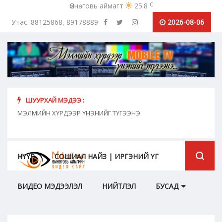
c
Өмнөговь аймагт
25.8
Утас: 88125868, 89178889
2026-08-06
ШУУРХАЙ МЭДЭЭ :
хүн
МЭЛМИЙН ХҮРДЭЭР ҮНЭНИЙГ ТҮГЭЭНЭ
"Сош
дамж
НҮҮР
СОШИАЛ НАЙЗ | ИРГЭНИЙ ҮГ
ВИДЕО МЭДЭЭЛЭЛ
НИЙТЛЭЛ
БУСАД