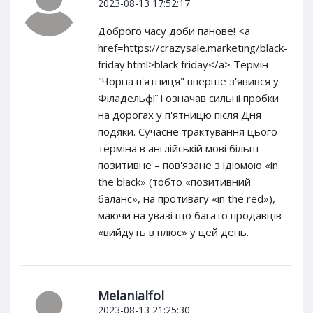
2023-08-13 17:52:17
Доброго часу доби панове! <a
href=https://crazysale.marketing/black-
friday.html>black friday</a> Термін
"Чорна п'ятниця" вперше з'явився у
Філадельфії і означав сильні пробки
на дорогах у п'ятницю після Дня
подяки. Сучасне трактування цього
терміна в англійській мові більш
позитивне – пов'язане з ідіомою «in
the black» (тобто «позитивний
баланс», на противагу «in the red»),
маючи на увазі що багато продавців
«вийдуть в плюс» у цей день.
Melanialfol
2023-08-13 21:25:30