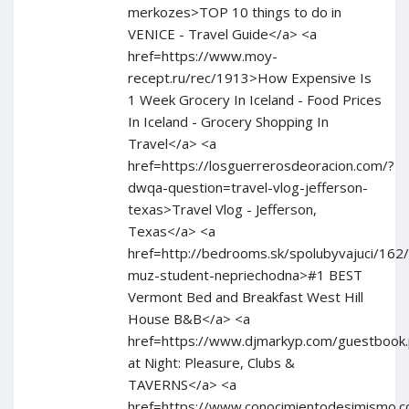
merkozes>TOP 10 things to do in
VENICE - Travel Guide</a> <a
href=https://www.moy-
recept.ru/rec/1913>How Expensive Is
1 Week Grocery In Iceland - Food Prices
In Iceland - Grocery Shopping In
Travel</a> <a
href=https://losguerrerosdeoracion.com/?
dwqa-question=travel-vlog-jefferson-
texas>Travel Vlog - Jefferson,
Texas</a> <a
href=http://bedrooms.sk/spolubyvajuci/162
muz-student-nepriechodna>#1 BEST
Vermont Bed and Breakfast West Hill
House B&B</a> <a
href=https://www.djmarkyp.com/guestboo
at Night: Pleasure, Clubs &
TAVERNS</a> <a
href=https://www.conocimientodesimismo.co