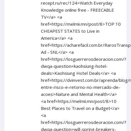
recept.ru/rec/124>Watch Everyday
Knowledge online free - FREECABLE
TV</a> <a
href=https://melmii.mn/post/8>TOP 10
CHEAPEST STATES to Live in
America</a> <a
href=https://acharefacil.com.br/RarosTran
Ad - SNL</a> <a
href=https://losguerrerosdeoracion.com/?
dwqa-question=kaohsiung-hotel-
deals>Kaohsiung Hotel Deals</a> <a
href=https://dvinvest.com.br/aprenda/blog/
entre-risco-e-retorno-no-mercado-de-
acoes>Nature and Mental Health</a>
<a href=https://melmii.mn/post/8>10
Best Places to Travel on a Budget</a>
<a
href=https://losguerrerosdeoracion.com/?
dwqa-question=will-spring-breakers-