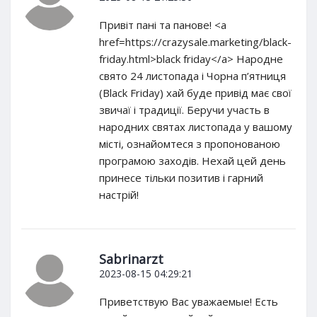
Привіт пані та панове! <a
href=https://crazysale.marketing/black-
friday.html>black friday</a> Народне
свято 24 листопада і Чорна п’ятниця
(Black Friday) хай буде привід має свої
звичаї і традиції. Беручи участь в
народних святах листопада у вашому
місті, ознайомтеся з пропонованою
програмою заходів. Нехай цей день
принесе тільки позитив і гарний
настрій!
Sabrinarzt
2023-08-15 04:29:21
Приветствую Вас уважаемые! Есть