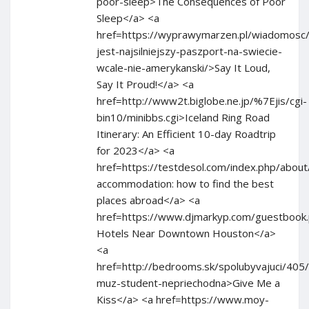
poor-sleep>The Consequences of Poor
Sleep</a> <a
href=https://wyprawymarzen.pl/wiadomosc/j
jest-najsilniejszy-paszport-na-swiecie-
wcale-nie-amerykanski/>Say It Loud,
Say It Proud!</a> <a
href=http://www2t.biglobe.ne.jp/%7Ejis/cgi-
bin10/minibbs.cgi>Iceland Ring Road
Itinerary: An Efficient 10-day Roadtrip
for 2023</a> <a
href=https://testdesol.com/index.php/abo
accommodation: how to find the best
places abroad</a> <a
href=https://www.djmarkyp.com/guestbook
Hotels Near Downtown Houston</a>
<a
href=http://bedrooms.sk/spolubyvajuci/405
muz-student-nepriechodna>Give Me a
Kiss</a> <a href=https://www.moy-