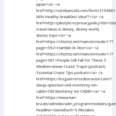
Japan</a> <a
href=http://sarebansafa.com/form/216488
MIN Healthy breakfast Idea??</a> <a
href=http://pikstyle.ru/privacypolicy.htm>Di
travel ideas in disney, disney world,
disney trips</a> <a
href=https://chizmiz.net/main/en/node/17?
page=392>Hamble-le-Rice</a> <a
href=https://chizmiz.net/main/en/node/17?
page=381>People Still Fall For These 5
Mediterranean Cruise Traps! (podcast)
Essential Cruise Tips podcast</a> <a
href=https://losguerrerosdeoracion.com/?
dwqa-question=old-monterey-inn-
cabbi>Old Monterey Inn CABBI</a> <a
href=https://www.kari-
bra.de/admidio/adm_program/modules/gue
headline=Gastebuch>5 Mistakes