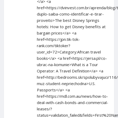
</a> <a
href=https://dvinvest.com.br/aprenda/blog/
duplo-saiba-como-identificar-e-tirar-
proveito>The best Disney Springs
hotels: How to get Disney benefits at
bargain prices</a> <a
href=https://jpn.tik-tok-
rank.com/tiktoker?
user_id=72>Category:African travel
books</a> <a href=https://jersa.pl/co-
ubrac-na-komunie>What is a Tour
Operator: A Travel Definition</a> <a
href=http://bedrooms.sk/spolubyvajuci/116
muz-student-nepriechodna>U.S.
Passports</a> <a
href=https://mdl.com.au/news/how-to-
deal-with-cash-bonds-and-commercial-
leases/?
status=validation_failed&fields=Fir