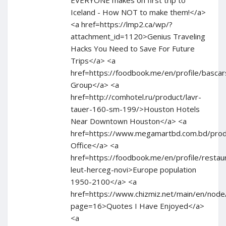
EVERYONE makes on first trip to
Iceland - How NOT to make them!</a>
<a href=https://lmp2.ca/wp/?
attachment_id=1120>Genius Traveling
Hacks You Need to Save For Future
Trips</a> <a
href=https://foodbook.me/en/profile/bascar
Group</a> <a
href=http://comhotel.ru/product/lavr-
tauer-160-sm-199/>Houston Hotels
Near Downtown Houston</a> <a
href=https://www.megamartbd.com.bd/pro
Office</a> <a
href=https://foodbook.me/en/profile/restau
leut-herceg-novi>Europe population
1950-2100</a> <a
href=https://www.chizmiz.net/main/en/node
page=16>Quotes I Have Enjoyed</a>
<a