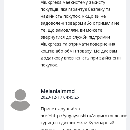
AliExpress має систему захисту
покупців, яка гарантує безпеку та
надійність покупок. Якщо ви не
задоволені товаром або отримали не
те, що замовляли, ви можете
звернутися до служби підтримки
AliExpress та отримати повернення
коштів або обмін товару. Це дає вам
додаткову впевненість при здійсненні
покупок.
Melanialmmd
2023-12-17 04:45:26
Привет друзья! <a
href=http://yugaysushi.ru/>приготовление
курицы в духовке</a> Кулинарный
рецепт — руководство по