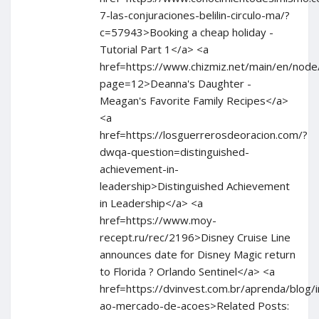
7-las-conjuraciones-belilin-circulo-ma/?
c=57943>Booking a cheap holiday -
Tutorial Part 1</a> <a
href=https://www.chizmiz.net/main/en/node
page=12>Deanna's Daughter -
Meagan's Favorite Family Recipes</a>
<a
href=https://losguerrerosdeoracion.com/?
dwqa-question=distinguished-
achievement-in-
leadership>Distinguished Achievement
in Leadership</a> <a
href=https://www.moy-
recept.ru/rec/2196>Disney Cruise Line
announces date for Disney Magic return
to Florida ? Orlando Sentinel</a> <a
href=https://dvinvest.com.br/aprenda/blog/
ao-mercado-de-acoes>Related Posts: