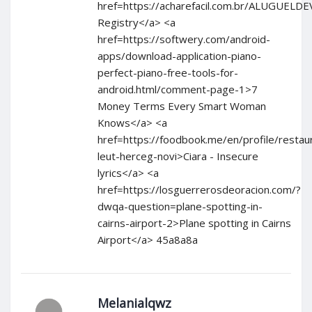
href=https://acharefacil.com.br/ALUGUEL
Registry</a> <a
href=https://softwery.com/android-
apps/download-application-piano-
perfect-piano-free-tools-for-
android.html/comment-page-1>7
Money Terms Every Smart Woman
Knows</a> <a
href=https://foodbook.me/en/profile/restau
leut-herceg-novi>Ciara - Insecure
lyrics</a> <a
href=https://losguerrerosdeoracion.com/?
dwqa-question=plane-spotting-in-
cairns-airport-2>Plane spotting in Cairns
Airport</a> 45a8a8a
Melanialqwz