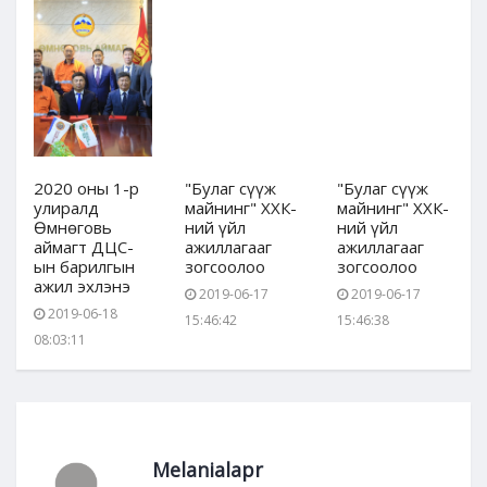
2020 оны 1-р
"Булаг сүүж
"Булаг сүүж
улиралд
майнинг" ХХК-
майнинг" ХХК-
Өмнөговь
ний үйл
ний үйл
аймагт ДЦС-
ажиллагааг
ажиллагааг
ын барилгын
зогсоолоо
зогсоолоо
ажил эхлэнэ
2019-06-17
2019-06-17
2019-06-18
15:46:42
15:46:38
08:03:11
Melanialapr