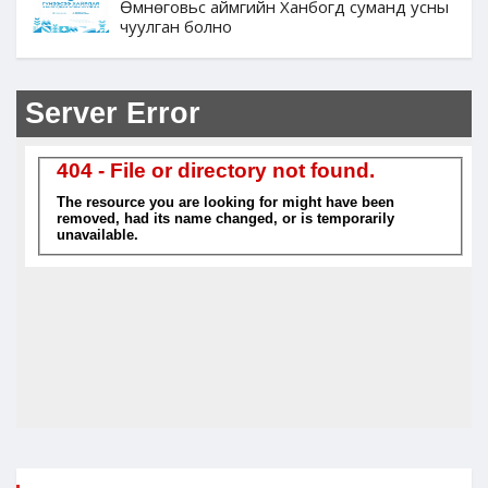
Өмнөговьс аймгийн Ханбогд суманд усны
чуулган болно