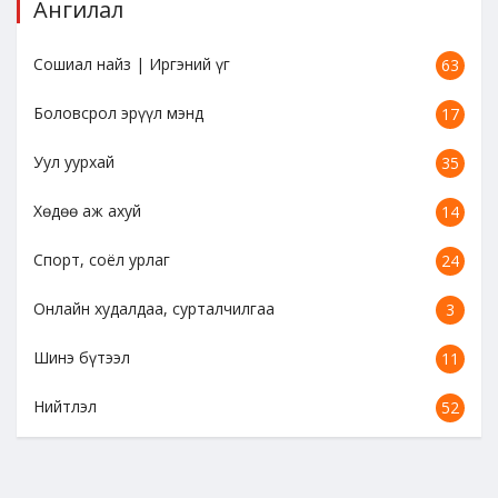
Ангилал
Сошиал найз | Иргэний үг
63
Боловсрол эрүүл мэнд
17
Уул уурхай
35
Хөдөө аж ахуй
14
Спорт, соёл урлаг
24
Онлайн худалдаа, сурталчилгаа
3
Шинэ бүтээл
11
Нийтлэл
52