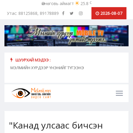
c
Өмнөговь аймагт
25.8
Утас: 88125868, 89178889
2026-08-07
ШУУРХАЙ МЭДЭЭ :
хүн
МЭЛМИЙН ХҮРДЭЭР ҮНЭНИЙГ ТҮГЭЭНЭ
"Сош
дамж
"Канад улсаас бичсэн