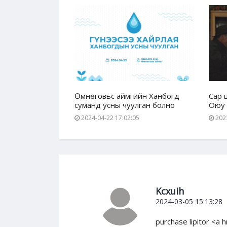
дчилгээ /Оюу
Өмнөговьс аймгийн Ханбогд
Сар 
суманд усны чуулган болно
Оюу 
46
2024-04-22 17:02:05
2023
Kcxuih
2024-03-05 15:13:28
purchase lipitor <a 