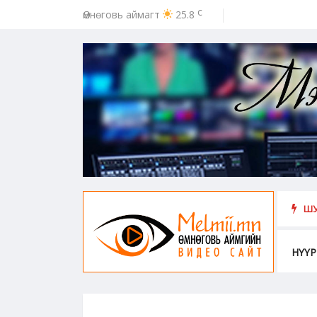
c
Өмнөговь аймагт
25.8
ээс урьдчилан сэргийлэх, хамгаалахад хүн бүрийн оролцоо идэвх чар
ШУ
НҮҮР