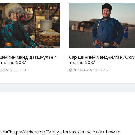
шинийн мэнд дэвшүүлэе /
Сар шинийн мэндчилгээ /Оюу
толгой ХХК/
толгой ХХК/
-02-19 18:05:05
2023-02-19 18:02:46
href="https://lipiws.top/">buy atorvastatin sale</a> how to