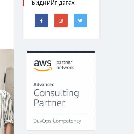
Биднийг дагах