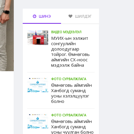
ШИНЭ
ШИЛДЭГ
ВИДЕО МЭДЭЭЛЭЛ
МУИХ-ын ээлжит
сонгуулийн
долоодугаар
тойрог. Өмнөговь
аймгийн СХ-ноос
мэдээлж байна
ФОТО СУРВАЛЖЛАГА
Өмнөговь аймгийн
Ханбогд суманд
усны хэлэлцүүлэг
болно
ФОТО СУРВАЛЖЛАГА
Өмнөговь аймгийн
Ханбогд суманд
усны чуулган болно