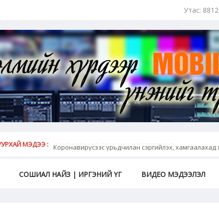
Утас: 881
май...
УРХАЙ МЭДЭЭ :
МЭЛМИЙН ХҮРДЭЭР ҮНЭНИЙГ ТҮГЭЭНЭ
СОШИАЛ НАЙЗ | ИРГЭНИЙ ҮГ
ВИДЕО МЭДЭЭЛЭЛ