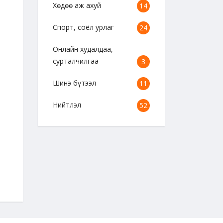
Хөдөө аж ахуй
14
Спорт, соёл урлаг
24
Онлайн худалдаа,
сурталчилгаа
3
Шинэ бүтээл
11
Нийтлэл
52