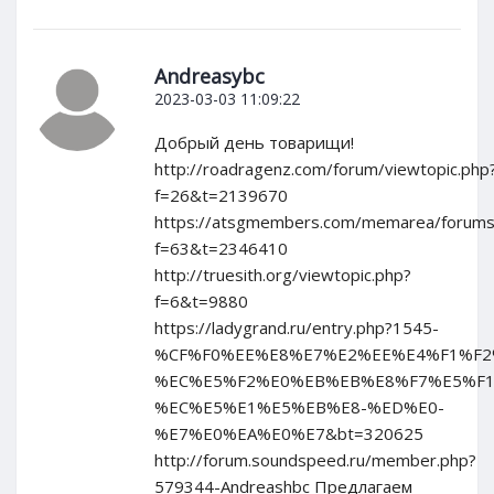
Andreasybc
2023-03-03 11:09:22
Добрый день товарищи!
http://roadragenz.com/forum/viewtopic.php
f=26&t=2139670
https://atsgmembers.com/memarea/forums/
f=63&t=2346410
http://truesith.org/viewtopic.php?
f=6&t=9880
https://ladygrand.ru/entry.php?1545-
%CF%F0%EE%E8%E7%E2%EE%E4%F1%F2
%EC%E5%F2%E0%EB%EB%E8%F7%E5%F1
%EC%E5%E1%E5%EB%E8-%ED%E0-
%E7%E0%EA%E0%E7&bt=320625
http://forum.soundspeed.ru/member.php?
579344-Andreashbc Предлагаем