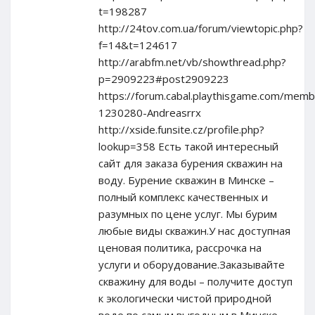
t=198287
http://24tov.com.ua/forum/viewtopic.php?
f=14&t=124617
http://arabfm.net/vb/showthread.php?
p=2909223#post2909223
https://forum.cabal.playthisgame.com/memb
1230280-Andreasrrx
http://xside.funsite.cz/profile.php?
lookup=358 Есть такой интересный
сайт для заказа бурения скважин на
воду. Бурение скважин в Минске –
полный комплекс качественных и
разумных по цене услуг. Мы бурим
любые виды скважин.У нас доступная
ценовая политика, рассрочка на
услуги и оборудование.Заказывайте
скважину для воды – получите доступ
к экологически чистой природной
воде по самым выгодным в Минске