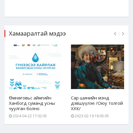
Хамааралтай мэдээ
Өмнөговьс аймгийн
Сар шинийн мэнд
Ханбогд суманд усны
дэвшүүлэе /Оюу толгой
чуулган болно
ХХК/
2024-04-22 17:02:05
2023-02-19 18:05:05