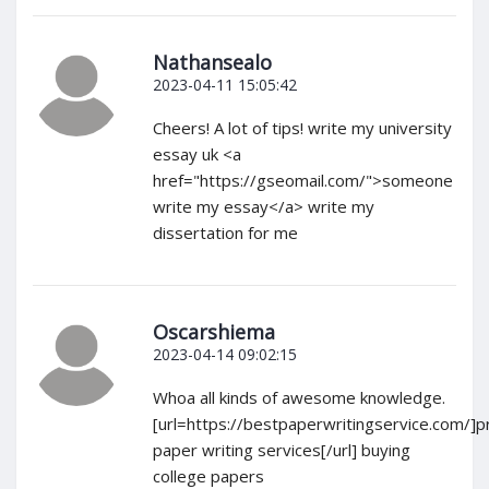
Nathansealo
2023-04-11 15:05:42
Cheers! A lot of tips! write my university
essay uk <a
href="https://gseomail.com/">someone
write my essay</a> write my
dissertation for me
Oscarshiema
2023-04-14 09:02:15
Whoa all kinds of awesome knowledge.
[url=https://bestpaperwritingservice.com/]p
paper writing services[/url] buying
college papers