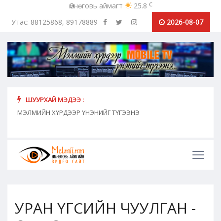
c
Өмнөговь аймагт
25.8
Утас: 88125868, 89178889
2026-08-07
ШУУРХАЙ МЭДЭЭ :
"Дал
"Сошиал найз" цувралууд 2025 оноос шууд
МЭЛМИЙН ХҮРДЭЭР ҮНЭНИЙГ ТҮГЭЭНЭ
дамжуулалтаар хүрнэ
байна
УРАН ҮГСИЙН ЧУУЛГАН -