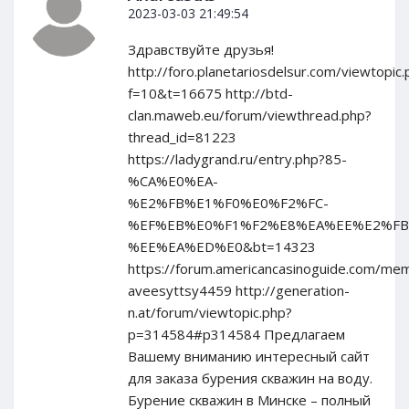
2023-03-03 21:49:54
Здравствуйте друзья!
http://foro.planetariosdelsur.com/viewtopic.
f=10&t=16675 http://btd-
clan.maweb.eu/forum/viewthread.php?
thread_id=81223
https://ladygrand.ru/entry.php?85-
%CA%E0%EA-
%E2%FB%E1%F0%E0%F2%FC-
%EF%EB%E0%F1%F2%E8%EA%EE%E2%FB
%EE%EA%ED%E0&bt=14323
https://forum.americancasinoguide.com/me
aveesyttsy4459 http://generation-
n.at/forum/viewtopic.php?
p=314584#p314584 Предлагаем
Вашему вниманию интересный сайт
для заказа бурения скважин на воду.
Бурение скважин в Минске – полный