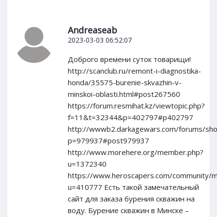
Andreaseab
2023-03-03 06:52:07
Доброго времени суток товарищи!
http://scanclub.ru/remont-i-diagnostika-
honda/35575-burenie-skvazhin-v-
minskoi-oblasti.html#post267560
https://forum.resmihat.kz/viewtopic.php?
f=11&t=32344&p=402797#p402797
http://wwwb2.darkagewars.com/forums/sh
p=979937#post979937
http://www.morehere.org/member.php?
u=1372340
https://www.heroscapers.com/community/
u=410777 Есть такой замечательный
сайт для заказа бурения скважин на
воду. Бурение скважин в Минске –