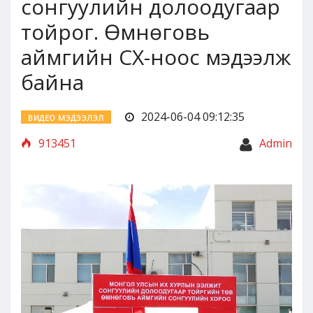
сонгуулийн долоодугаар
тойрог. Өмнөговь
аймгийн СХ-ноос мэдээлж
байна
2024-06-04 09:12:35
ВИДЕО МЭДЭЭЛЭЛ
913451
Admin