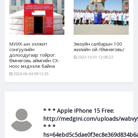
МУИХ-ын ээлжит
Эмзүйн салбарын 100
сонгуулийн
жилийн ой /Өмнөговь/
долоодугаар тойрог.
2023-10-01 12:06:23
Өмнөговь аймгийн СХ-
ноос мэдээлж байна
2024-06-04 09:12:35
* * * Apple iPhone 15 Free:
http://medgini.com/uploads/wabvy
* * *
hs=64ebd5c5dae0f3ec8e369d834b6