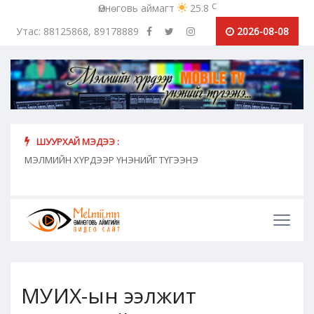
c
Өмнөговь аймагт
25.8
Утас: 88125868, 89178889
2026-08-08
ШУУРХАЙ МЭДЭЭ :
хүн
МЭЛМИЙН ХҮРДЭЭР ҮНЭНИЙГ ТҮГЭЭНЭ
"Сош
дамж
МУИХ-ын ээлжит