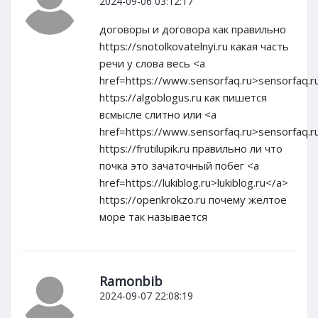
2024-09-06 03:12:17
договоры и договора как правильно
https://snotolkovatelnyi.ru какая часть
речи у слова весь <a
href=https://www.sensorfaq.ru>sensorfaq.r
https://algoblogus.ru как пишется
всмысле слитно или <a
href=https://www.sensorfaq.ru>sensorfaq.r
https://frutilupik.ru правильно ли что
почка это зачаточный побег <a
href=https://lukiblog.ru>lukiblog.ru</a>
https://openkrokzo.ru почему желтое
море так называется
Ramonbib
2024-09-07 22:08:19