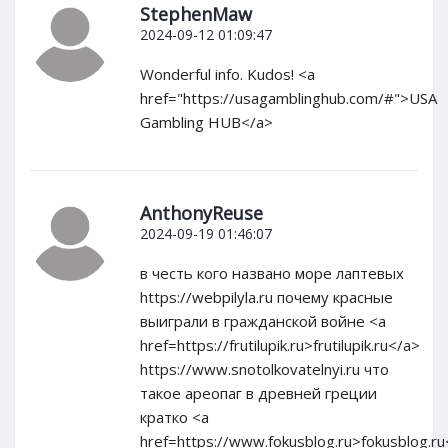
StephenMaw
2024-09-12 01:09:47
Wonderful info. Kudos! <a
href="https://usagamblinghub.com/#">USA
Gambling HUB</a>
AnthonyReuse
2024-09-19 01:46:07
в честь кого названо море лаптевых
https://webpilyla.ru почему красные
выиграли в гражданской войне <a
href=https://frutilupik.ru>frutilupik.ru</a>
https://www.snotolkovatelnyi.ru что
такое ареопаг в древней греции
кратко <a
href=https://www.fokusblog.ru>fokusblog.ru