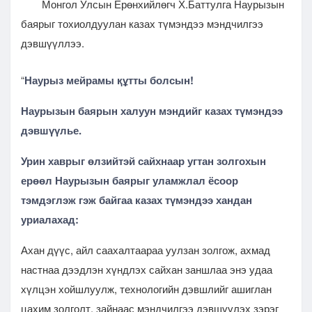
Монгол Улсын Ерөнхийлөгч Х.Баттулга Наурызын
баярыг тохиолдуулан казах түмэндээ мэндчилгээ
дэвшүүллээ.
“
Наурыз мейрамы құтты болсын!
Наурызын баярын халуун мэндийг казах түмэндээ
дэвшүүлье.
Урин хаврыг өлзийтэй сайхнаар угтан золгохын
ерөөл Наурызын баярыг уламжлал ёсоор
тэмдэглэж гэж байгаа казах түмэндээ хандан
уриалахад:
Ахан дүүс, айл саахалтаараа уулзан золгож, ахмад
настнаа дээдлэн хүндлэх сайхан заншлаа энэ удаа
хүлцэн хойшлуулж, технологийн дэвшлийг ашиглан
цахим золголт, зайнаас мэндчилгээ дэвшүүлэх зэрэг