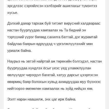
эрсдлээс сэргийлсэн хэлбэрийг ашиглахыг түмэнтээ
хүсье.
Дэлхий даяар тархаж буй титэмт вирусний халдвараас
настан буурлуудаа хамгаалах нь Та бидний эн
тэргүүний үүрэг бөгөөд сахилга баттай, дэг журамтай
байдлаа баярын өдрүүдэд ч үргэлжлүүлэхийг мөн
уриалж байна.
Наурыз нь эвтэй найртай аж төрөхийн бэлгэдэл, настан
буурлуудаа хүндлэх ёсыг үеэс үед уламжлуулан
өвлүүлдэг чирэгдэл багатай, хатуу дарсыг цээрлэсэн
өвөрмөц баяр болохын хувьд ахмадуудаа муу бүхнээс
нийтээрээ өмгөөлөн хамгаалах нь зүйд нийцэх юм.
Ээлт наран наашилж, энх цаг ирж байна.