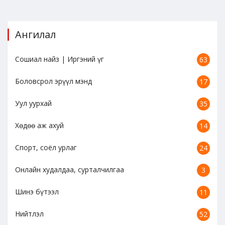
Ангилал
Сошиал найз | Иргэний үг
63
Боловсрол эрүүл мэнд
17
Уул уурхай
35
Хөдөө аж ахуй
14
Спорт, соёл урлаг
24
Онлайн худалдаа, сурталчилгаа
3
Шинэ бүтээл
11
Нийтлэл
52