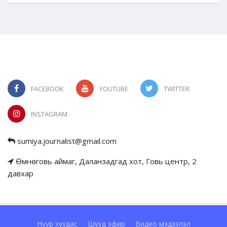
FACEBOOK
YOUTUBE
TWITTER
INSTAGRAM
sumiya.journalist@gmail.com
Өмнөговь аймаг, Даланзадгад хот, Говь центр, 2
давхар
Нүүр хуудас
Шууд эфир
Видео мэдээлэл