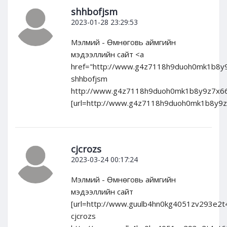
shhbofjsm
2023-01-28 23:29:53
Мэлмий - Өмнөговь аймгийн
мэдээллийн сайт <a
href="http://www.g4z7118h9duoh0mk1b8y9
shhbofjsm
http://www.g4z7118h9duoh0mk1b8y9z7x66
[url=http://www.g4z7118h9duoh0mk1b8y9z7
cjcrozs
2023-03-24 00:17:24
Мэлмий - Өмнөговь аймгийн
мэдээллийн сайт
[url=http://www.guulb4hn0kg4051zv293e2t4
cjcrozs