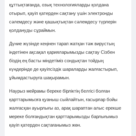
құттықтағанда, озық технологияларды қолдана
отырып, қауіп қатерден сақтану үшін электронды
сәлемдесу және қашықтықтан сәлемдесу түрлерін
қолдануды сұраймын.
Дүние жүзінде кеңінен тарап жатқан тәж вирустың
індетінен ақсақал қарияларымызды сақтау Сізбен
біздің ең басты міндетіміз сондықтан тойдың
күндерінде де қауіпсіздік шараларды жалғастырып,
ұйымдастыруға шақырамын.
Наурыз мейрамы береке бірліктің белгісі болған
қарттарымызға қуаныш сыйлайтын, ғасырлар бойы
жалғасқан ауырлығы аз, арақ шараптан алыс ерекше
мереке болғандықтан қарттарымызды барлығымыз
қауіп қатерден сақтағанымыз жөн.