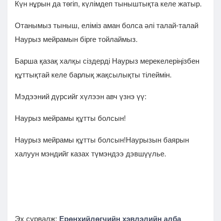
Күн нұрын да төгіп, күлімдеп тыныштықта келе жатыр.
Отанымыз тыныш, еліміз аман болса әлі талай-талай
Наурыз мейрамын бірге тойлаймыз.
Барша қазақ халқы сіздерді Наурыз мерекелеріңізбен
құттықтай келе барлық жақсылықты тілеймін.
Мэдээний дүрсийг хүлээн авч үзнэ үү:
Наурыз мейрамы құтты болсын!
Наурыз мейрамы құтты болсын!Наурызын баярын
халуун мэндийг казах түмэндээ дэвшүүлье.
Эх сурвалж:
Ерөнхийлөгчийн хэвлэлийн алба