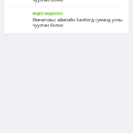
ВИДЕО МЭДЭЭЛЭЛ
Өмнөговьс аймгийн Ханбогд суманд усны
чуулган болно