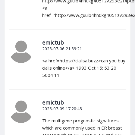
http://www.guulb4hn0kg4051zv293e2t4pt6
<a
href="http://www.guulb4hn0kg4051zv293e2
emictub
2023-07-06 21:39:21
<a href=https://cialisa.buzz>can you buy
cialis online</a> 1993 Oct 15; 53 20
5004 11
emictub
2023-07-09 17:20:48
The multigene prognostic signatures
which are commonly used in ER breast
cancer such as RS, PAM50, EP and BCI,