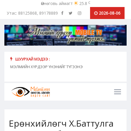
c
Өмнөговь аймагт
25.8
Утас: 88125868, 89178889
2026-08-06
ШУУРХАЙ МЭДЭЭ :
хүн
МЭЛМИЙН ХҮРДЭЭР ҮНЭНИЙГ ТҮГЭЭНЭ
"Сош
дамж
Ерөнхийлөгч Х.Баттулга