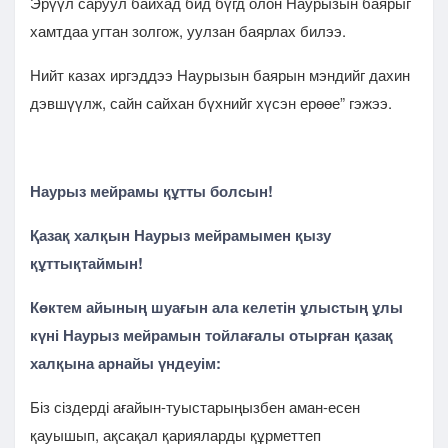
Эрүүл саруул байхад бид бүгд олон Наурызын баярыг
хамтдаа угтан золгож, уулзан баярлах билээ.
Нийт казах иргэддээ Наурызын баярын мэндийг дахин
дэвшүүлж, сайн сайхан бүхнийг хүсэн ерөөе” гэжээ.
Наурыз мейрамы құтты болсын!
Қазақ халқын Наурыз мейрамымен қызу
құттықтаймын!
Көктем айының шуағын ала келетін ұлыстың ұлы
күні Наурыз мейрамын тойлағалы отырған қазақ
халқына арнайы үндеуім:
Біз сіздерді ағайын-туыстарыңызбен аман-есен
қауышып, ақсақал қарияларды құрметтеп