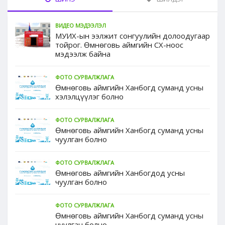
ВИДЕО МЭДЭЭЛЭЛ
МУИХ-ын ээлжит сонгуулийн долоодугаар
тойрог. Өмнөговь аймгийн СХ-ноос
мэдээлж байна
ФОТО СУРВАЛЖЛАГА
Өмнөговь аймгийн Ханбогд суманд усны
хэлэлцүүлэг болно
ФОТО СУРВАЛЖЛАГА
Өмнөговь аймгийн Ханбогд суманд усны
чуулган болно
ФОТО СУРВАЛЖЛАГА
Өмнөговь аймгийн Ханбогдод усны
чуулган болно
ФОТО СУРВАЛЖЛАГА
Өмнөговь аймгийн Ханбогд суманд усны
чуулган болно