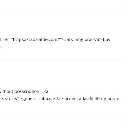
a href="https://tadalafde.com/">cialis 5mg oral</a> buy
ls
thout prescription - <a
nx.store/">generic robaxin</a> order tadalafil 40mg online