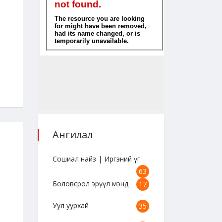
"Сошиал найз" цуврал /
"Сошиал найз" цув
А.Сарантуяа/
А.Сарантуяа/
2023-08-25 18:47:39
2023-08-25 18:45:12
Ангилал
Сошиал найз | Иргэний үг
63
Боловсрол эрүүл мэнд
17
Уул уурхай
35