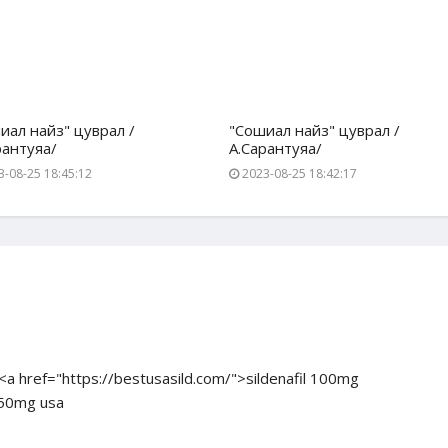
иал найз" цуврал /
"Сошиал найз" цуврал /
рантуяа/
А.Сарантуяа/
-08-25 18:45:12
2023-08-25 18:42:17
<a href="https://bestusasild.com/">sildenafil 100mg
 150mg usa