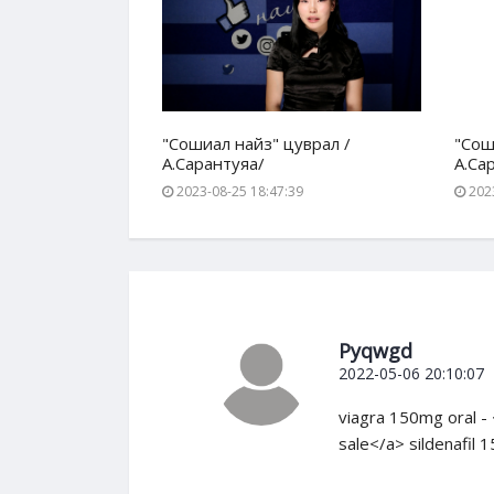
уврал /
"Сошиал найз" цуврал /
"Сош
А.Сарантуяа/
А.Са
17
2023-08-25 18:47:39
2023
Pyqwgd
2022-05-06 20:10:07
viagra 150mg oral - 
sale</a> sildenafil