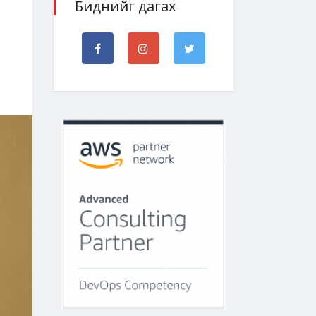
Биднийг дагах