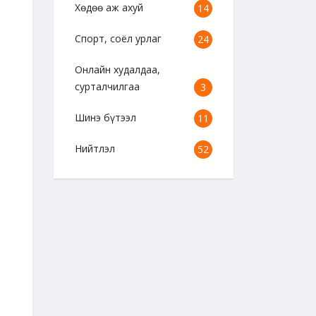
Хөдөө аж ахуй
14
Спорт, соёл урлаг
24
Онлайн худалдаа,
сурталчилгаа
3
Шинэ бүтээл
11
Нийтлэл
52