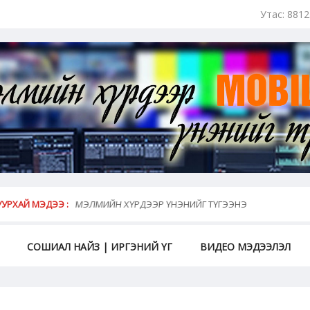
Утас: 881
май...
УРХАЙ МЭДЭЭ :
МЭЛМИЙН ХҮРДЭЭР ҮНЭНИЙГ ТҮГЭЭНЭ
СОШИАЛ НАЙЗ | ИРГЭНИЙ ҮГ
ВИДЕО МЭДЭЭЛЭЛ