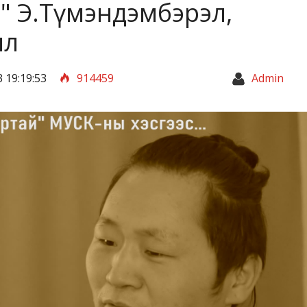
" Э.Түмэндэмбэрэл,
ил
 19:19:53
914459
Admin