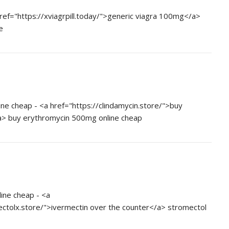
ref="https://xviagrpill.today/">generic viagra 100mg</a>
e
ine cheap - <a href="https://clindamycin.store/">buy
/a> buy erythromycin 500mg online cheap
ine cheap - <a
ectolx.store/">ivermectin over the counter</a> stromectol