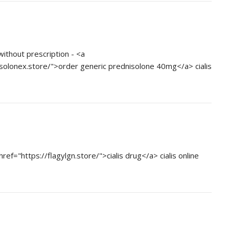
ithout prescription - <a
isolonex.store/">order generic prednisolone 40mg</a> cialis
ref="https://flagylgn.store/">cialis drug</a> cialis online