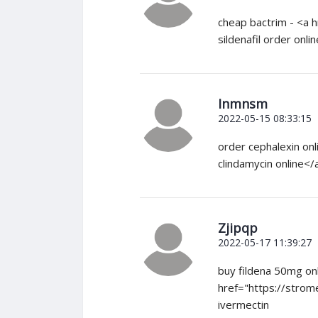
cheap bactrim - <a h
sildenafil order onlin
Inmnsm
2022-05-15 08:33:15
order cephalexin onl
clindamycin online<
Zjipqp
2022-05-17 11:39:27
buy fildena 50mg onl
href="https://strom
ivermectin