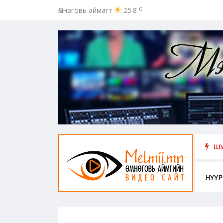
c
Өмнөговь аймагт
25.8
ээс урьдчилан сэргийлэх, хамгаалахад хүн бүрийн оролцоо идэвх чар
ШУ
НҮҮР