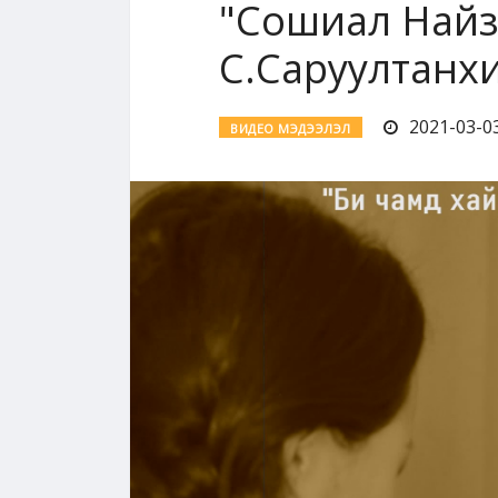
"Сошиал Найз
С.Саруултанх
2021-03-03
ВИДЕО МЭДЭЭЛЭЛ