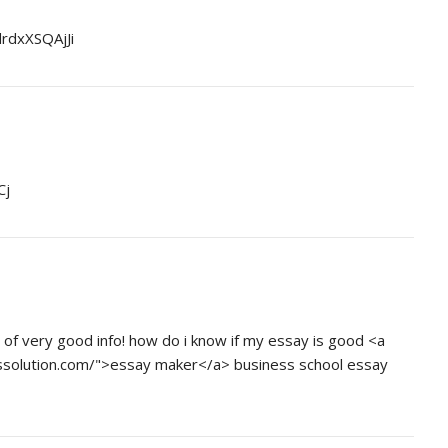
rdxXSQAjJi
Cj
ot of very good info! how do i know if my essay is good <a
ssolution.com/">essay maker</a> business school essay