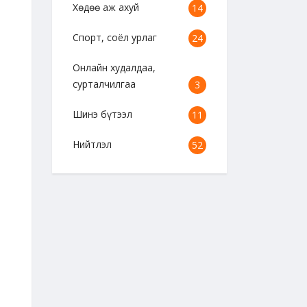
Хөдөө аж ахуй
14
Спорт, соёл урлаг
24
Онлайн худалдаа,
сурталчилгаа
3
Шинэ бүтээл
11
Нийтлэл
52