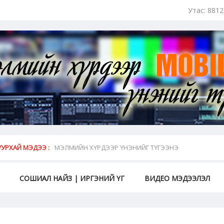
Утас: 881
май...
УРХАЙ МЭДЭЭ :
МЭЛМИЙН ХҮРДЭЭР ҮНЭНИЙГ ТҮГЭЭНЭ
СОШИАЛ НАЙЗ | ИРГЭНИЙ ҮГ
ВИДЕО МЭДЭЭЛЭЛ