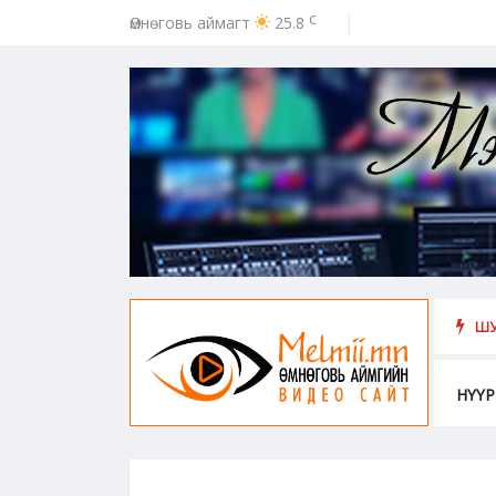
c
Өмнөговь аймагт
25.8
ээс урьдчилан сэргийлэх, хамгаалахад хүн бүрийн оролцоо идэвх чар
ШУ
НҮҮР