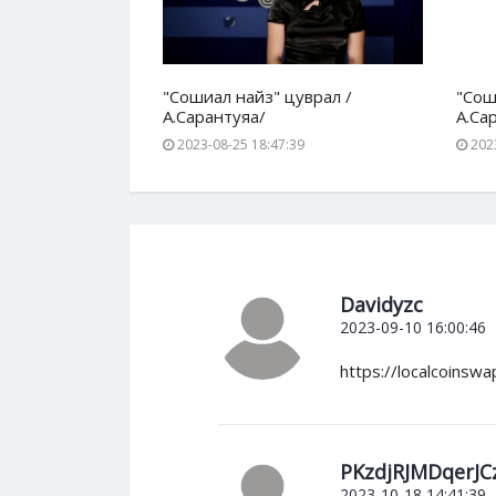
уврал /
"Сошиал найз" цуврал /
"Сош
А.Сарантуяа/
А.Са
17
2023-08-25 18:47:39
2023
Davidyzc
2023-09-10 16:00:46
https://localcoinswa
PKzdjRJMDqerJC
2023-10-18 14:41:39