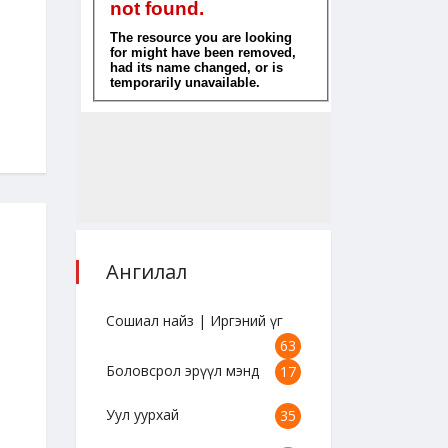
"Сошиал найз" цуврал /
"Сошиал найз" цув
А.Сарантуяа/
А.Сарантуяа/
2023-08-25 18:47:39
2023-08-25 18:45:12
Ангилал
Сошиал найз | Иргэний үг
63
Боловсрол эрүүл мэнд
17
Уул уурхай
35