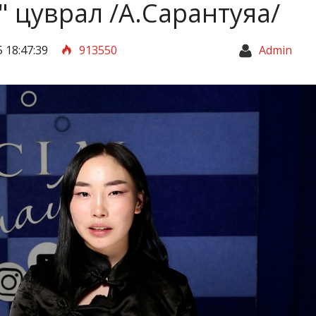
 цуврал /А.Сарантуяа/
 18:47:39
913550
Admin