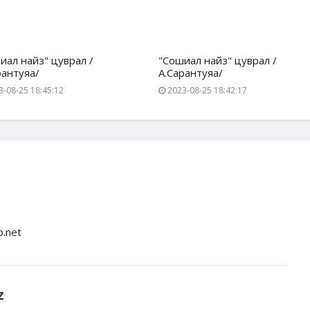
иал найз" цуврал /
"Сошиал найз" цуврал /
рантуяа/
А.Сарантуяа/
-08-25 18:45:12
2023-08-25 18:42:17
p.net
z