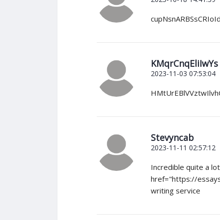
cupNsnARBSsCRIoId
KMqrCnqEliIwYs
2023-11-03 07:53:04
HMtUrEBlVVztwIlvh
Stevyncab
2023-11-11 02:57:12
Incredible quite a l
href="https://essay
writing service