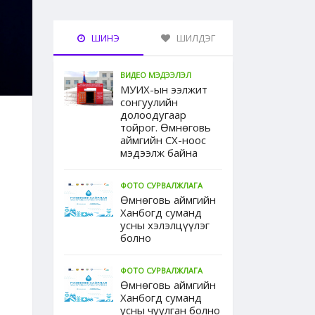
ШИНЭ
ШИЛДЭГ
ВИДЕО МЭДЭЭЛЭЛ
МУИХ-ын ээлжит
сонгуулийн
долоодугаар
тойрог. Өмнөговь
аймгийн СХ-ноос
мэдээлж байна
ФОТО СУРВАЛЖЛАГА
Өмнөговь аймгийн
Ханбогд суманд
усны хэлэлцүүлэг
болно
ФОТО СУРВАЛЖЛАГА
Өмнөговь аймгийн
Ханбогд суманд
усны чуулган болно