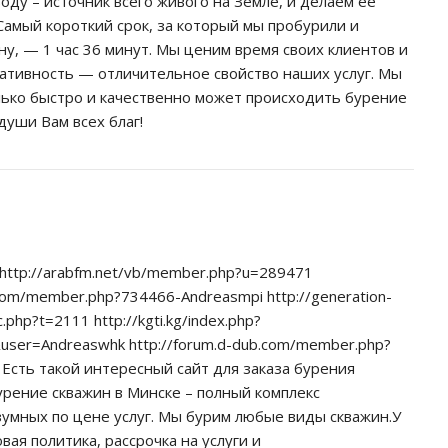
ду – источник всего живого на Земле, и делаем ее
Самый короткий срок, за который мы пробурили и
ну, — 1 час 36 минут. Мы ценим время своих клиентов и
ративность — отличительное свойство наших услуг. Мы
лько быстро и качественно может происходить бурение
души Вам всех благ!
http://arabfm.net/vb/member.php?u=289471
.com/member.php?734466-Andreasmpi http://generation-
c.php?t=2111 http://kgti.kg/index.php?
&user=Andreaswhk http://forum.d-dub.com/member.php?
 Есть такой интересный сайт для заказа бурения
урение скважин в Минске – полный комплекс
зумных по цене услуг. Мы бурим любые виды скважин.У
вая политика, рассрочка на услуги и