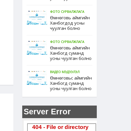
ФОТО СУРВАЛЖЛАГА
Өмнөговь аймгийн
Ханбогдод усны
чуулган болно
ФОТО СУРВАЛЖЛАГА
Өмнөговь аймгийн
Ханбогд суманд
усны чуулган болно
ВИДЕО МЭДЭЭЛЭЛ
Өмнөговьс аймгийн
Ханбогд суманд
усны чуулган болно