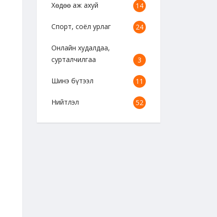
Хөдөө аж ахуй
14
Спорт, соёл урлаг
24
Онлайн худалдаа,
сурталчилгаа
3
Шинэ бүтээл
11
Нийтлэл
52