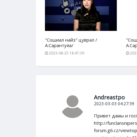
уврал /
"Сошиал найз" цуврал /
"Сош
А.Сарантуяа/
А.Са
17
2023-08-25 18:47:39
2023
Andreastpo
2023-03-03 04:27:39
Привет дамы и гос
http://funclansnip
forum.g6.cz/viewto