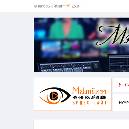
c
Өмнөговь аймагт
25.8
ээс урьдчилан сэргийлэх, хамгаалахад хүн бүрийн оролцоо идэвх чар
ШУ
НҮҮР