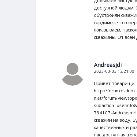
добываем чистую во
доступной людям. 
обустроили скважи
гордимся, что опе
показываем, наско
скважины. От всей 
Andreasjdi
2023-03-03 12:21:00
Привет товарищи! 
http://forum.d-dub
n.at/forum/viewtopi
subaction=userinfo
734107-Andreasmrl
скважин на воду. Б
качественных и ра
нас доступная цено