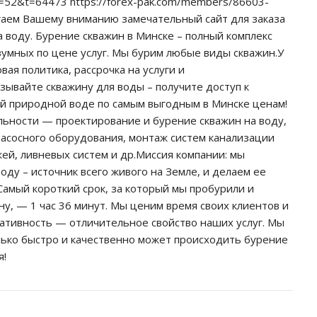
?f=52&t=64473 https://forex-pak.com/members/86603-
гаем Вашему вниманию замечательный сайт для заказа
а воду. Бурение скважин в Минске – полный комплекс
зумных по цене услуг. Мы бурим любые виды скважин.У
вая политика, рассрочка на услуги и
зывайте скважину для воды – получите доступ к
ой природной воде по самым выгодным в Минске ценам!
ьности — проектирование и бурение скважин на воду,
насосного оборудования, монтаж систем канализации
жей, ливневых систем и др.Миссия компании: мы
ду – источник всего живого на Земле, и делаем ее
Самый короткий срок, за который мы пробурили и
ну, — 1 час 36 минут. Мы ценим время своих клиентов и
ративность — отличительное свойство наших услуг. Мы
лько быстро и качественно может происходить бурение
я!