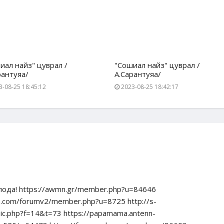
иал найз" цуврал /
"Сошиал найз" цуврал /
рантуяа/
А.Сарантуяа/
-08-25 18:45:12
2023-08-25 18:42:17
пода! https://awmn.gr/member.php?u=84646
ers.com/forumv2/member.php?u=8725 http://s-
pic.php?f=14&t=73 https://papamama.antenn-