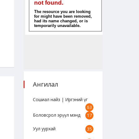
"Сошиал найз" цуврал /
"Сошиал найз" цув
А.Сарантуяа/
А.Сарантуяа/
2023-08-25 18:47:39
2023-08-25 18:45:12
Ангилал
Сошиал найз | Иргэний үг
63
Боловсрол эрүүл мэнд
17
Уул уурхай
35