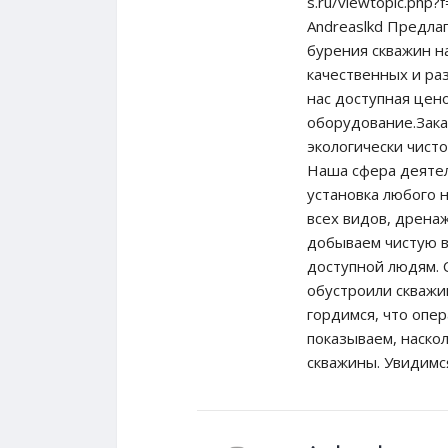
s.ru/viewtopic.php
Andreaslkd Предла
бурения скважин н
качественных и ра
нас доступная цено
оборудование.Зака
экологически чист
Наша сфера деятел
установка любого 
всех видов, дрена
добываем чистую во
доступной людям. 
обустроили скважи
гордимся, что опе
показываем, наско
скважины. Увидимс