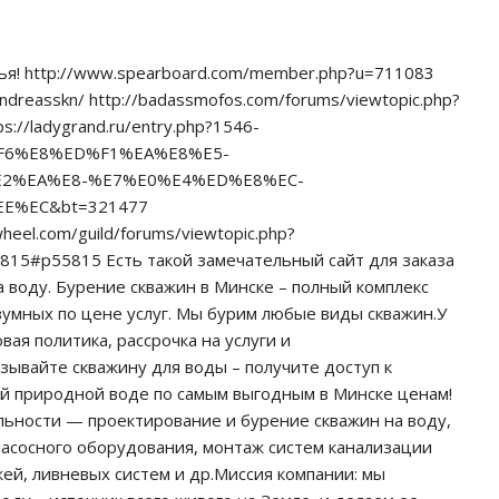
я! http://www.spearboard.com/member.php?u=711083
/Andreasskn/ http://badassmofos.com/forums/viewtopic.php?
s://ladygrand.ru/entry.php?1546-
F6%E8%ED%F1%EA%E8%E5-
E2%EA%E8-%E7%E0%E4%ED%E8%EC-
E%EC&bt=321477
heel.com/guild/forums/viewtopic.php?
15#p55815 Есть такой замечательный сайт для заказа
а воду. Бурение скважин в Минске – полный комплекс
зумных по цене услуг. Мы бурим любые виды скважин.У
вая политика, рассрочка на услуги и
зывайте скважину для воды – получите доступ к
ой природной воде по самым выгодным в Минске ценам!
ьности — проектирование и бурение скважин на воду,
насосного оборудования, монтаж систем канализации
жей, ливневых систем и др.Миссия компании: мы