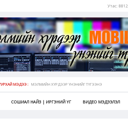
Утас: 881
май...
УРХАЙ МЭДЭЭ :
МЭЛМИЙН ХҮРДЭЭР ҮНЭНИЙГ ТҮГЭЭНЭ
СОШИАЛ НАЙЗ | ИРГЭНИЙ ҮГ
ВИДЕО МЭДЭЭЛЭЛ