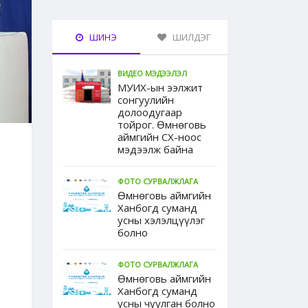
ШИНЭ
ШИЛДЭГ
ВИДЕО МЭДЭЭЛЭЛ
МУИХ-ын ээлжит
сонгуулийн
долоодугаар
тойрог. Өмнөговь
аймгийн СХ-ноос
мэдээлж байна
ФОТО СУРВАЛЖЛАГА
Өмнөговь аймгийн
Ханбогд суманд
усны хэлэлцүүлэг
болно
ФОТО СУРВАЛЖЛАГА
Өмнөговь аймгийн
Ханбогд суманд
усны чуулган болно