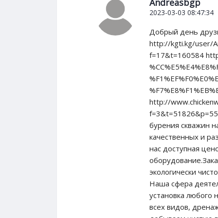
Andreasbgp
2023-03-03 08:47:34
Добрый день друзь
http://kgti.kg/user
f=17&t=160584 http
%CC%E5%E4%E8%
%F1%EF%F0%E0%
%F7%E8%F1%EB%E
http://www.chickenw
f=3&t=51826&p=558
бурения скважин н
качественных и ра
нас доступная цено
оборудование.Зака
экологически чист
Наша сфера деятел
установка любого 
всех видов, дрена