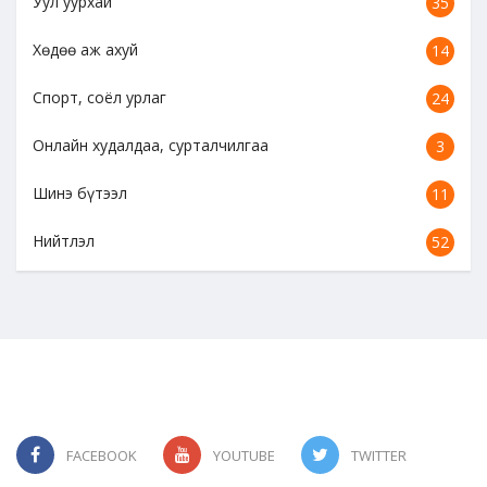
Уул уурхай
35
Хөдөө аж ахуй
14
Спорт, соёл урлаг
24
Онлайн худалдаа, сурталчилгаа
3
Шинэ бүтээл
11
Нийтлэл
52
FACEBOOK
YOUTUBE
TWITTER