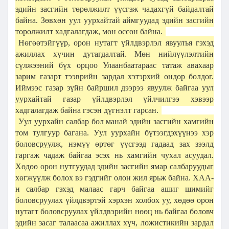
эдийн засгийн төрөлжилт үүсгэж чадахгүй байдалтай
байна. Зөвхөн уул уурхайтай аймгуудад эдийн засгийн
төрөлжилт хадгалагдаж, мөн өссөн байна.
Нөгөөтэйгүүр, орон нутагт үйлдвэрлэл явуулъя гэхэд
ажиллах хүчин дутагдалтай. Мөн нийлүүлэлтийн
сүлжээний бүх орцоо Улаанбаатараас татаж авахаар
зарим газарт тээврийн зардал хэтэрхий өндөр болдог.
Иймээс газар зүйн байршил дээрээ явуулж байгаа уул
уурхайтай газар үйлдвэрлэл үйлчилгээ хэвээр
хадгалагдаж байна гэсэн дүгнэлт гарсан.
Уул уурхайн салбар бол манай эдийн засгийн хамгийн
том тулгуур багана. Уул уурхайн бүтээгдэхүүнээ хэр
боловсруулж, нэмүү өртөг үүсгээд гадаад зах зээлд
гаргаж чадаж байгаа эсэх нь хамгийн чухал асуудал.
Хөдөө орон нутгуудад эдийн засгийн ямар салбаруудыг
хөгжүүлж болох вэ гэдгийг олон жил ярьж байна. ХАА-
н салбар гэхэд малаас гарч байгаа ашиг шимийг
боловсруулах үйлдвэртэй хэрхэн холбох уу, хөдөө орон
нутагт боловсруулах үйлдвэрийн нөөц нь байгаа боловч
эдийн засаг талаасаа ажиллах хүч, ложистикийн зардал