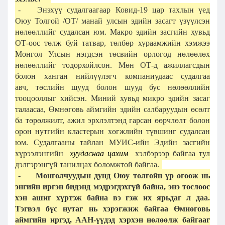
-
Энэхүү судалгаагаар Ковид-19 цар тахлын үед
Оюу Толгой /ОТ/ манай улсын эдийн засагт үзүүлсэн
нөлөөллийг судалсан юм. Макро эдийн засгийн хувьд
ОТ-оос төлж буй татвар, төлбөр хураамжийн хэмжээ
Монгол Улсын нэгдсэн төсвийн орлогод нөлөөлөх
нөлөөллийг тодорхойлсон. Мөн ОТ-д ажиллагсдын
болон ханган нийлүүлэгч компаниудаас судалгаа
авч, төслийн шууд болон шууд бус нөлөөллийн
тооцооллыг хийсэн. Миний хувьд микро эдийн засаг
талаасаа, Өмнөговь аймгийн эдийн салбаруудын өсөлт
ба төрөлжилт, ажил эрхлэлтэнд гарсан өөрчлөлт болон
орон нутгийн кластерын хөгжлийн түвшинг судалсан
юм. Судалгааны тайлан МУИС-ийн Эдийн засгийн
хүрээлэнгийн
хуудаснаа цахим
хэлбэрээр байгаа тул
дэлгэрэнгүй танилцах боломжтой байгаа.
-
Монголчуудын дунд Оюу толгойн үр өгөөж нь
энгийн иргэн бидэнд мэдрэгдэхгүй байна, энэ төслөөс
хэн ашиг хүртэж байна вэ гэж их ярьдаг л даа.
Тэгвэл бүс нутаг нь хэрэгжиж байгаа Өмнөговь
аймгийн иргэд, ААН-үүдэд хэрхэн нөлөөлж байгааг