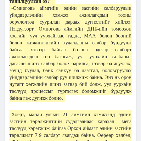
танилцуулсан бэ?
-Өмнөговь аймгийн эдийн засгийн салбаруудын
үйлдвэрлэлийн хэмжээ, ажиллагсдын тооны
өөрчлөлтөд суурилан дараах дүгнэлтийг хийлээ.
Нэгдүгээрт, Өмнөговь аймгийн ДНБ-ийн томоохон
хэсгийг уул уурхайгаас гадна, МАА болон бөөний
болон жижиглэнгийн худалдааны салбар бүрдүүлж
байгаа хэвээр байгаа боловч эдгээр салбарт
ажиллагсдын тоо багасаж, уул уурхайн салбарыг
дагасан шинэ салбар болох барилга, тээвэр ба агуулах,
зочид буудал, банк санхүү ба даатгал, боловсруулах
үйлдвэрлэлийн салбар руу шилжиж байна. Энэ нь орон
нутагт хөгжлийн шинэ загвар бий болж, уул уурхайн
төслүүд процессыг түргэсгэх боломжийг бүрдүүлж
байна гэж дүгнэж болно.
Хоёрт, манай улсын 21 аймгийн хэмжээнд эдийн
засгийн төрөлжилтийн судалгаанаас харахад мега
төслүүд хэрэгжиж байгаа Орхон аймагт эдийн засгийн
төрөлжилт 7-9 салбарт явагдаж байна. Өөрөөр хэлбэл,