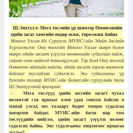
Ш.Энхтуул: Мега төслийн үр шимээр Өмнөговийн
эдийн засаг хамгийн өндөр өсөж, төрөлжиж байна
Монгол Улсын Их Сургууль /МУИС/-ийн Эдийн Засгийн
Хүрээлэнгээс Оюу толгойн Монгол Улсын макро болон
микро эдийн засагт үзүүлэх нөлөөллийн судалгааг хийж,
саяхан олон нийтэд танилцуулсан. Тэр дунд Оюу толгой
Өмнөговь аймгийн нийгэм, эдийн засагт хэрхэн нөлөөлж
байгааг тусгайлан судалжээ. Энэ судалгааны үр
дүнгийн талаар МУИС-ийн Бизнесийн сургуулийн багш
Ш.Энхтуултай ярилцлаа.
-
Мега төслүүд эдийн засгийн засагт чухал
нөлөөтэй гэж ярихыг олон удаа сонсож байсан ч
манай улсад энэ талаарх бодит тооцоо судалгаа
ховорхон байдаг. МУИС-ийн багш нар том
төслүүдийн нийгэм, эдийн засагт үзүүлэх нөлөөг
судалсан байна. Энэ судалгааны онцлогоос яриагаа
эхэлье?