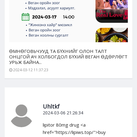
ӨМНӨГОВЬЧУУД ТА БҮХНИЙГ ОЛОН ТАЛТ
ОНЦГОЙ АЧ ХОЛБОГДОЛ БҮХИЙ ВЕГАН ӨДӨРЛӨГТ
УРЬЖ БАЙНА...
2024-03-12 11:37:23
Uhltkf
2024-03-06 21:26:34
lipitor 80mg drug <a
href="https://lipiws.top/">buy