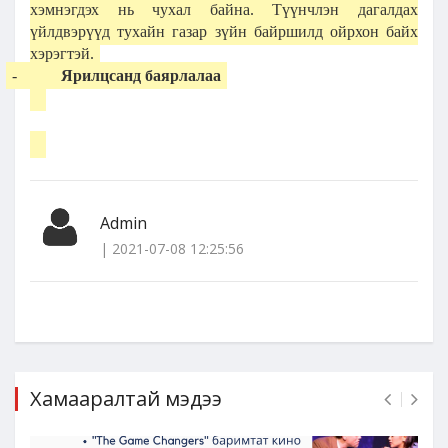
хэмнэгдэх нь чухал байна. Түүнчлэн дагалдах
үйлдвэрүүд тухайн газар зүйн байршилд ойрхон байх
хэрэгтэй.
-
Ярилцсанд баярлалаа
Admin
| 2021-07-08 12:25:56
Хамааралтай мэдээ