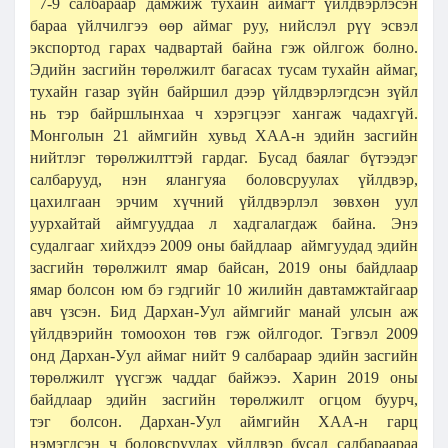
7-9 салбараар дамжиж тухайн аймагт үйлдвэрлэсэн
бараа үйлчилгээ өөр аймаг руу, нийслэл рүү эсвэл
экспортод гарах чадвартай байна гэж ойлгож болно.
Эдийн засгийн төрөлжилт багасах тусам тухайн аймаг,
тухайн газар зүйн байршил дээр үйлдвэрлэгдсэн зүйл
нь тэр байршлынхаа ч хэрэгцээг хангаж чадахгүй.
Монголын 21 аймгийн хувьд ХАА-н эдийн засгийн
нийтлэг төрөлжилттэй гардаг. Бусад баялаг бүтээдэг
салбарууд, нэн ялангуяа боловсруулах үйлдвэр,
цахилгаан эрчим хүчний үйлдвэрлэл зөвхөн уул
уурхайтай аймгууддаа л хадгалагдаж байна. Энэ
судалгааг хийхдээ 2009 оны байдлаар аймгуудад эдийн
засгийн төрөлжилт ямар байсан, 2019 оны байдлаар
ямар болсон юм бэ гэдгийг 10 жилийн давтамжтайгаар
авч үзсэн. Бид Дархан-Уул аймгийг манай улсын аж
үйлдвэрийн томоохон төв гэж ойлгодог. Тэгвэл 2009
онд Дархан-Уул аймаг нийт 9 салбараар эдийн засгийн
төрөлжилт үүсгэж чаддаг байжээ. Харин 2019 оны
байдлаар эдийн засгийн төрөлжилт огцом буурч,
тэг болсон. Дархан-Уул аймгийн ХАА-н гарц
нэмэгдсэн ч боловсруулах үйлдвэр бусад салбараараа