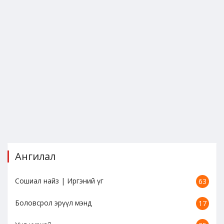
Ангилал
Сошиал найз | Иргэний үг
63
Боловсрол эрүүл мэнд
17