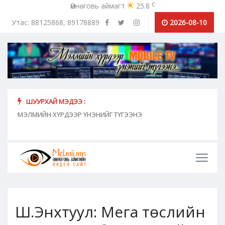
c
Өмнөговь аймагт
25.8
Утас: 88125868, 89178889
2026-08-10
ШУУРХАЙ МЭДЭЭ :
хүн
МЭЛМИЙН ХҮРДЭЭР ҮНЭНИЙГ ТҮГЭЭНЭ
"Сош
дамж
Ш.Энхтуул: Мега төслийн