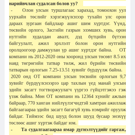
нарийвчлан судалсан болов уу?
-
Олон улсын туршлагаас харахад, томоохон уул
уурхайн төслийг хэрэгжүүлснээр тухайн улс орон
дараах зургаан байдлаар ашиг шим хүртдэг. Үүнд,
төсвийн орлого, Засгийн газрын эзэмших хувь, орон
нутгийн худалдан авалт, дэд бүтцийн бүтээн
байгуулалт, ажил эрхлэлт болон орон нутгийн
оролцоогоор дамжуулан үр ашиг хүртдэг байна.
ОТ
компани нь 2012-2020 оны хооронд улсын төсөвт 8.5 их
наяд төгрөгийн татвар төлж, жил бүрийн төсвийн
татварын орлогын 7.25-13.51 хувийг бүрдүүлж байна.
2020 онд ОТ компани улсын төсвийн орлогын 9,7
хувийг бүрдүүлснээрээ цар тахлын үед манай улсын
эдийн засагт тогтворжуулагч үүргээ гүйцэтгэжээ гэж
үзэж байна. Мөн ОТ компани нь 12364 хүнийг ажлын
байраар, 770 ханган нийлүүлэгчидтэй хамтран ажиллаж
байгаагаараа эдийн засагт багагүй хувь нэмрийг оруулж
байдаг. Тиймээс бид шууд болон шууд бусаар энэхүү
төслөөс ашиг хүртэж байдаг юм.
-
Та судалгаагаараа ямар дүгнэлтүүдийг гаргаж,