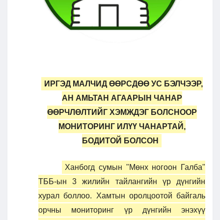
ИРГЭД МАЛЧИД ӨӨРСДӨӨ УС БЭЛЧЭЭР,
АН АМЬТАН АГААРЫН ЧАНАР
ӨӨРЧЛӨЛТИЙГ ХЭМЖДЭГ БОЛСНООР
МОНИТОРИНГ ИЛҮҮ ЧАНАРТАЙ,
БОДИТОЙ БОЛСОН
Ханбогд сумын "Мөнх ногоон Галба"
ТББ-ын 3 жилийн тайлангийн үр дүнгийн
хурал боллоо. Хамтын оролцоотой байгаль
орчны мониторинг үр дүнгийн энэхүү