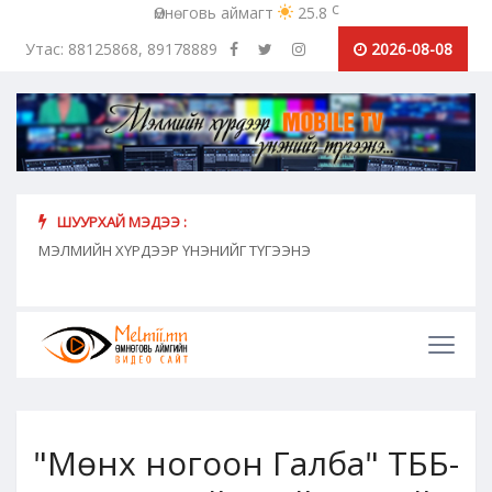
c
Өмнөговь аймагт
25.8
Утас: 88125868, 89178889
2026-08-08
ШУУРХАЙ МЭДЭЭ :
хүн
МЭЛМИЙН ХҮРДЭЭР ҮНЭНИЙГ ТҮГЭЭНЭ
"Сош
дамж
"Мөнх ногоон Галба" ТББ-