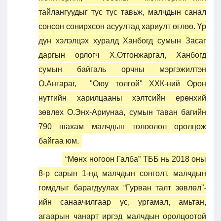
тайлангуудыг тус тус тавьж, малчдын санал
сонсон сонирхсон асуултад хариулт өглөө. Үр
дүн хэлэлцэх хуралд Ханбогд сумын Засаг
даргын орлогч Х.Отгонжаргал, Ханбогд
сумын байгаль орчны мэргэжилтэн
О.Ангараг, "Оюу толгой" ХХК-ний Орон
нутгийн харилцааны хэлтсийн ерөнхий
зөвлөх О.Энх-Ариунаа, сумын таван багийн
790 шахам малчдын төлөөлөл оролцож
байгаа юм.
“Мөнх ногоон Галба” ТББ нь 2018 оны
8-р сарын 1-нд малчдын сонголт, малчдын
гомдлыг барагдуулах “Гурван талт зөвлөл”-
ийн санаачилгаар ус, ургамал, амьтан,
агаарын чанарт иргэд малчдын оролцоотой