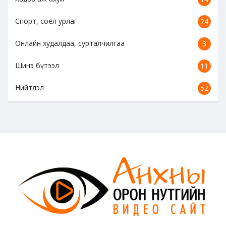
Спорт, соёл урлаг
24
Онлайн худалдаа, сурталчилгаа
3
Шинэ бүтээл
11
Нийтлэл
52