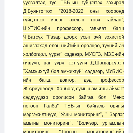
уулзалтад тус ТББ-ын гүйцэтгэх захирал
Д.Буянтогтох “2018-2022 оны хооронд
гүйцэтгэж ирсэн ажлын товч тайлан”,
ШУТИС-ийн профессор, гавьяат багш
Ч.Батсүх "Газар доорх усыг зүй зохистой
ашиглахад олон нийтийн оролцоо, түүний ач
холбогдол, үүрэг" сэдвээр, МУСГЗ, МЗЭ-ийн
гишүүн, цаг уурч, сэтгүүлч Д.Шагдарсүрэн
"Хамжихгүй бол амжихгүй" сэдвээр, МУБИС-
ийн багш, доктор, дэд профессор
Ж.Ариунболд "Ханбогд сумын амьтны аймаг"
сэдвүүдээр оролцсон байгаа бол "Мөнх
ногоон Галба" ТББ-ын байгаль орчны
мэргэжилтнүүд "Усны мониторинг", " Зэрлэг
амьтны мониторинг", "Бэлчээр, ургамлын
мониторинг, "Тоосны мониторинг"-ийн