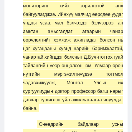
мониторинг хийх зорилготой анх
байгуулагджээ. Ийнхүү малчид өөрсдөө уудаг
ундны усаа, мал бэлчээдэг бэлчээрээ, ан
амьтан амьсгалдаг агаарын чанар
өөрчлөлтийг хэмжиж ажигладаг болсон нь
цаг хугацааны хувьд нарийн баримжаатай,
чанартай хийгддэг болсныг Д.Буянтогтох гуай
тайлангийн үеэр онцолсон юм. Улмаар орон
нутгийн мэргэжилтнүүдээ тогтмол
чадавхижуулж, Монгол Улсын их
сургуулиудын доктор профессор багш нарыг
давхар түшиглэн үйл ажиллагаагаа явуулдаг
байна.
Өнөөдрийн байдлаар усны