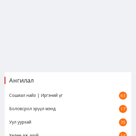
Ангилал
Сошиал найз | Иргэний үг
63
Боловсрол эрүүл мэнд
17
Уул уурхай
35
Хөдөө аж ахуй
14