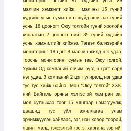
мониторинг энгийн 87 худгийн усыг 86
малчин хэмжилт хийж, малчны 15 гүний
худгийн усыг, сумын ирээдүйд ашиглах гүний
усны 18 цооногт, Оюу толгойн гүний хоолойн
хяналтын 2 цооногт нийт 35 гүний худгийн
усны хэмжилтийг хийжээ. Тэгвэл бэлчээрийн
мониторинг 18 цэгт 8 малчин жилд нэг удаа,
тоосны мониторинг сумын төв, Оюу толгой,
Уужим-Од компаний орчим бүгд 6 цэгт сард
нэг удаа, 3 компаний 2 цэгт улиралд нэг удаа
тус тус хийж байна. Мөн “Оюу толгой” ХХК-
ний Байгаль орчны хэлтэстэй хамтран заг
мод бутныхаа тоог 15 мянгаар нэмэгдүүлж,
цаашид тус үйл ажиллагаа улам
эрчимжүүлэн хайлаас, заг, нэн ховор тоорой,
яшил, малд тэжээлтэй тэсгэ, харгана зэргийг