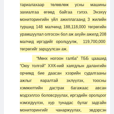
тариалахаар төлөвлөж усны машины
захиалгаа өгөөд байгаа гэлээ. Энэхүү
мониторингийн үйл ажиллагаанд 3 жилийн
туршид 148 малчинд 188,118,000 төгрөгийн
урамшуулал олгосон бол аж ахуйн ажилд 208
малчид иргэдийг оролцуулж, 119,700,000
төгрөгийг зарцуулсан аж.
“Мөнх ногоон галба” ТББ цаашид
“Оюу толгой” ХХК-ний хаягдлын далангийн
орчимд бие даасан хээрийн судалгааны
ажлыг яаралтай эхлүүлэх, тоосны
хэмжилтийн дастрак багажаас авсан
мэдээллээ боловсруулах, иргэдийн оролцоог
нэмэгдүүлэх, хур тунадас булаг задгайн
мониторингийг чанаржуулах, эвдэрсэн