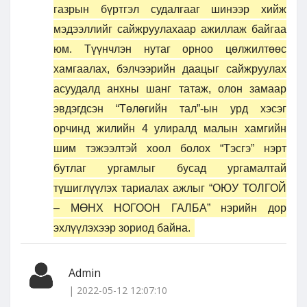
газрын бүртгэл судалгааг шинээр хийж
мэдээллийг сайжруулахаар ажиллаж байгаа
юм. Түүнчлэн нутаг орноо цөлжилтөөс
хамгаалах, бэлчээрийн даацыг сайжруулах
асуудалд анхны шанг татаж, олон замаар
эвдэгдсэн “Төлөгийн тал”-ын урд хэсэг
орчинд жилийн 4 улиралд малын хамгийн
шим тэжээлтэй хоол болох “Тэсгэ” нэрт
бутлаг ургамлыг бусад ургамалтай
түшиглүүлэх тариалах ажлыг “ОЮУ ТОЛГОЙ
– МӨНХ НОГООН ГАЛБА” нэрийн дор
эхлүүлэхээр зориод байна.
Admin
| 2022-05-12 12:07:10