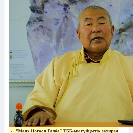
-
"Мөнх Ногоон Галба” ТББ-ын гүйцэтгэх захирал