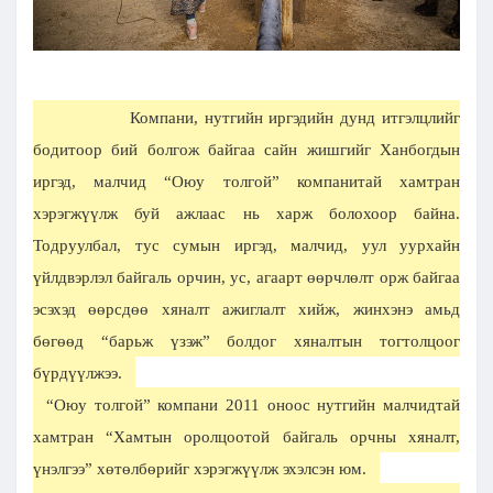
Компани, нутгийн иргэдийн дунд итгэлцлийг
бодитоор бий болгож байгаа сайн жишгийг Ханбогдын
иргэд, малчид “Оюу толгой” компанитай хамтран
хэрэгжүүлж буй ажлаас нь харж болохоор байна.
Тодруулбал, тус сумын иргэд, малчид, уул уурхайн
үйлдвэрлэл байгаль орчин, ус, агаарт өөрчлөлт орж байгаа
эсэхэд өөрсдөө хяналт ажиглалт хийж, жинхэнэ амьд
бөгөөд “барьж үзэж” болдог хяналтын тогтолцоог
бүрдүүлжээ.
“Оюу толгой” компани 2011 оноос нутгийн малчидтай
хамтран “Хамтын оролцоотой байгаль орчны хяналт,
үнэлгээ” хөтөлбөрийг хэрэгжүүлж эхэлсэн юм.