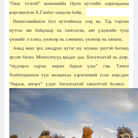
“Оюу толгой” компанийн Орон нутгийн харилцааны
мэргэжилтэн Х.Ганбат онцолж байв.
Өмнөговийнхон бол нутгийнхаа эзэд нь. Тэд төрсөн
нутгаа эко байдлаар нь хамгаалж, авч үлдэхийн тулд
үнэнийг л хэлнэ, үнэнээр нь хэмжинэ, үнэнээр нь хянана.
Амьд явах эрх, амьдрах нутаг юу юунаас үнэтэй бөгөөд
эрхэм билээ. Монголчууд ярьдаг даа. Баталгаатай нь дээр,
“нүдээрээ харъя, өөрөө барьж үзье” гэж. Тэгвэл
Ханбогдынхон хүн малынхаа хэрэглээний усыг өөрсдөө
“барьж, имэрч” үздэг баталгаатай хяналттай болжээ.