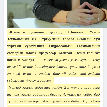
-Шинжлэх ухааны доктор, Шинжлэх Ухаан
Технологийн Их Сургуулийн харьяа Геологи Уул
уурхайн сургуулийн Гидрогеологи, Геоэкологийн
салбарын зөвлөх профессор, Монгол Улсын гавьяат
багш Н.Батсүх:
Малчдын ундны усны худаг “Оюу
толгой” компанийн олборлож байгаа гүний хоолойн усны
хооронд ямар ч холбоо байхгүй гэдэг эрдэмтдийн
судалгааны дүгнэлт гарсан.
Малчид газрын гадаргаас голдуу 2-3 метр гүнээс усаа
татаж, газрын гадаргаас бага гүнд, уулын ам, сайруудад
хуримтлагдсан хөрсний усаар ундаалж байна. Харин Оюу