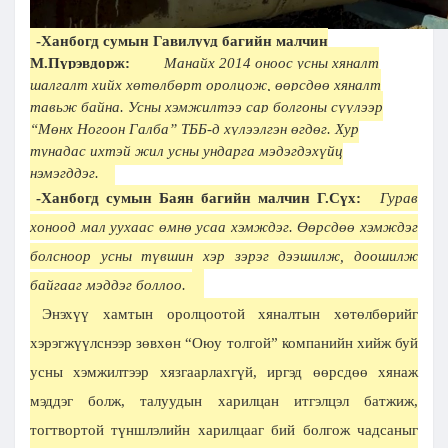
-Ханбогд сумын Гавилууд багийн малчин
М.Пүрэвдорж:
Манайх 2014 оноос усны хяналт
шалгалт хийх хөтөлбөрт оролцож, өөрсдөө хяналт
тавьж байна. Усны хэмжилтээ сар болгоны сүүлээр
“Мөнх Ногоон Галба” ТББ-д хүлээлгэн өгдөг. Хур
тунадас ихтэй жил усны ундарга мэдэгдэхүйц
нэмэгддэг.
-Ханбогд сумын Баян багийн малчин Г.Сүх:
Гурав
хоноод мал уухаас өмнө усаа хэмждэг. Өөрсдөө хэмждэг
болсноор усны түвшин хэр зэрэг дээшилж, доошилж
байгааг мэддэг боллоо.
Энэхүү хамтын оролцоотой хяналтын хөтөлбөрийг
хэрэгжүүлснээр зөвхөн “Оюу толгой” компанийн хийж буй
усны хэмжилтээр хязгаарлахгүй, иргэд өөрсдөө хянаж
мэддэг болж, талуудын харилцан итгэлцэл батжиж,
тогтвортой түншлэлийн харилцааг бий болгож чадсаныг