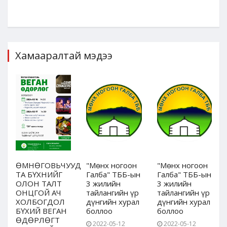
Хамааралтай мэдээ
ӨМНӨГОВЬЧУУД
"Мөнх ногоон
"Мөнх ногоон
ТА БҮХНИЙГ
Галба" ТББ-ын
Галба" ТББ-ын
ОЛОН ТАЛТ
3 жилийн
3 жилийн
ОНЦГОЙ АЧ
тайлангийн үр
тайлангийн үр
ХОЛБОГДОЛ
дүнгийн хурал
дүнгийн хурал
БҮХИЙ ВЕГАН
боллоо
боллоо
ӨДӨРЛӨГТ
2022-05-12
2022-05-12