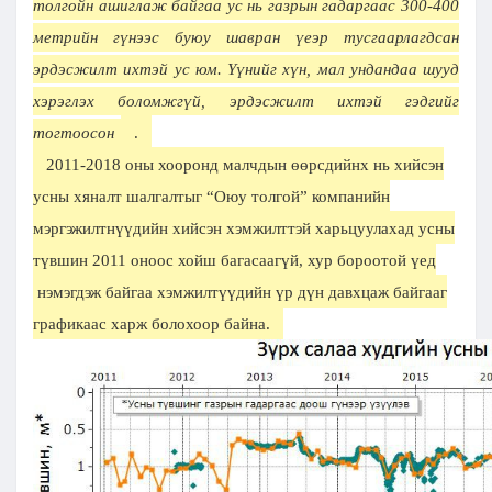
толгойн ашиглаж байгаа ус нь газрын гадаргаас 300-400
метрийн гүнээс буюу шавран үеэр тусгаарлагдсан
эрдэсжилт ихтэй ус юм. Үүнийг хүн, мал ундандаа шууд
хэрэглэх боломжгүй, эрдэсжилт ихтэй гэдгийг
тогтоосон
.
2011-2018 оны хооронд малчдын өөрсдийнх нь хийсэн
усны хяналт шалгалтыг “Оюу толгой” компанийн
мэргэжилтнүүдийн хийсэн хэмжилттэй харьцуулахад усны
түвшин 2011 оноос хойш багасаагүй, хур бороотой үед
нэмэгдэж байгаа хэмжилтүүдийн үр дүн давхцаж байгааг
графикаас харж болохоор байна.