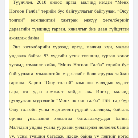
Түүнчлэн, 2018 оноос иргэд, малчид нэгдэн “Мөнх
Ногоон Галба” төрийн бус байгууллагыг байгуулан, “Оюу
толгой” компанитай хамтран энэхүү хөтөлбөрийг
дараагийн түвшинд гарган, хяналтыг бие даан гүйцэтгэн
ажиллаж байна.
Энэ хөтөлбөрийн хүрээнд иргэд, малчид хүн, малын
ундаалж байгаа 83 худгийн усны түвшинд гурван хоног
тутамд хэмжилт хийж, “Мөнх Ногоон Галба” төрийн бус
байгууллага хэмжилтийн мэдээллийг боловсруулж тайлан
гаргана. Харин “Оюу толгой” компани малчдын худагт
сард нэг удаа хэмжилт хийдэг аж. Ингээд малчид
цуглуулсан мэдээллийг “Мөнх ногоон галба” ТББ сар бүр
Оюу толгойн усны мэргэжилтнүүдтэй солилцож, байгаль
орчны үнэлгээний хяналтаа баталгаажуулдаг байна.
Малчдын ундны усанд уурхайн үйлдвэрлэл нөлөөлж байна
уу, усны түвшин багасаж, ихсэж байна уу гэдгийг иргэд