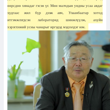
өөрсдөө хянадаг гэсэн үг. Мөн малчдын ундны усаа авдаг
худгаас жил бүр дээж авч, Улаанбаатар хотод
итгэмжлэгдсэн лабораторид шинжлүүлж, ахуйн
хэрэглээний усны чанарыг иргэдэд мэдээлдэг юм.