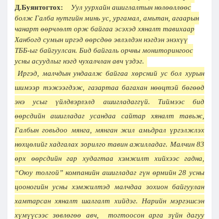
Д.Буянтогтох:
Уул уурхайн ашиглалтын нөлөөллөөс
болж Галба нутгийн минь ус, ургамал, амьтан, агаарын
чанарт өөрчлөлт орж байгаа эсэхэд хяналт тавихаар
Ханбогд сумын иргэд өөрсдөө эвлэлдэн нэгдэн энэхүү
ТББ-ыг байгуулсан. Бид байгаль орчны мониторингоос
усны асуудлыг нэгд чухалчлан авч үздэг.
Иргэд, малчдын ундаалж байгаа хөрсний ус бол хурын
шимээр тэжээгдэж, газартаа багахан нөөцтэй бөгөөд
энэ усыг үйлдвэрлэлд ашигладаггүй. Тиймээс бид
өөрсдийн ашигладаг усандаа сайтар хяналт тавьж,
Галбын говьдоо мянга, мянган жил амьдрал үргэлжлэх
нөхцөлийг хадгалах зорилго тавин ажилладаг. Малчин 83
өрх өөрсдийн гар худагтаа хэмжилт хийхээс гадна,
“Оюу толгой” компанийн ашигладаг гүн өрмийн 28 усны
цооногийн усны хэмжилтэд малчдаа зохион байгуулан
хамтарсан хяналт шалгалт хийдэг. Нарийн мэргэшсэн
хүмүүсээс зөвлөгөө авч, тогтоосон арга зүйн дагуу