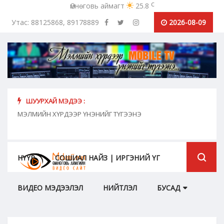
c
Өмнөговь аймагт
25.8
Утас: 88125868, 89178889
2026-08-09
ШУУРХАЙ МЭДЭЭ :
хүн
МЭЛМИЙН ХҮРДЭЭР ҮНЭНИЙГ ТҮГЭЭНЭ
"Сош
дамж
НҮҮР
СОШИАЛ НАЙЗ | ИРГЭНИЙ ҮГ
ВИДЕО МЭДЭЭЛЭЛ
НИЙТЛЭЛ
БУСАД