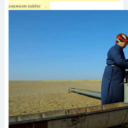
хэмжилт хийдэг
.