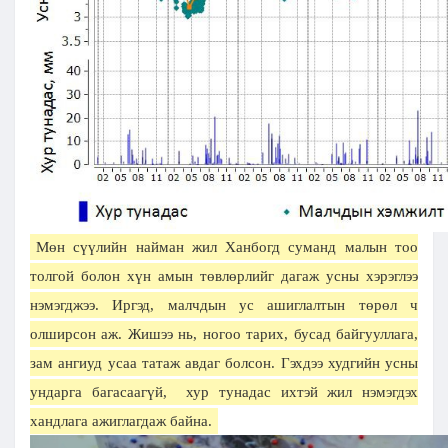
Мөн сүүлийн найман жил Ханбогд суманд малын тоо
толгой болон хүн амын төвлөрлийг дагаж усны хэрэглээ
нэмэгджээ. Иргэд, малчдын ус ашиглалтын төрөл ч
олширсон аж. Жишээ нь, ногоо тарих, бусад байгууллага,
зам ангиуд усаа татаж авдаг болсон. Гэхдээ худгийн усны
ундарга багасаагүй, хур тунадас ихтэй жил нэмэгдэх
хандлага ажиглагдаж байна.