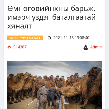
Өмнөговийнхны барьж,
имэрч үздэг баталгаатай
хяналт
2021-11-15 13:08:40
ФОТО СУРВАЛЖЛАГА
914387
Admin