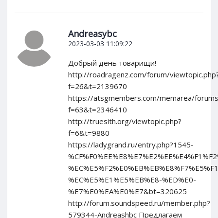
Andreasybc
2023-03-03 11:09:22
Добрый день товарищи!
http://roadragenz.com/forum/viewtopic.php
f=26&t=2139670
https://atsgmembers.com/memarea/forums/
f=63&t=2346410
http://truesith.org/viewtopic.php?
f=6&t=9880
https://ladygrand.ru/entry.php?1545-
%CF%F0%EE%E8%E7%E2%EE%E4%F1%F2
%EC%E5%F2%E0%EB%EB%E8%F7%E5%F1
%EC%E5%E1%E5%EB%E8-%ED%E0-
%E7%E0%EA%E0%E7&bt=320625
http://forum.soundspeed.ru/member.php?
579344-Andreashbc Предлагаем