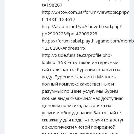
t=198287
http://24tov.com.ua/forum/viewtopic.php?
f=14&t=124617
http://arabfm.net/vb/showthread.php?
p=2909223#post2909223
https://forum.cabal.playthisgame.com/memb
1230280-Andreasrrx
http://xside.funsite.cz/profile.php?
lookup=358 Есть такой интересный
сайт для заказа бурения скважин на
воду. Бурение скважин в Минске –
полный комплекс качественных и
разумных по цене услуг. Мы бурим
любые виды скважин.У нас доступная
ценовая политика, рассрочка на
услуги и оборудование.Заказывайте
скважину для воды – получите доступ
к экологически чистой природной
воде по самым выгодным в Минске