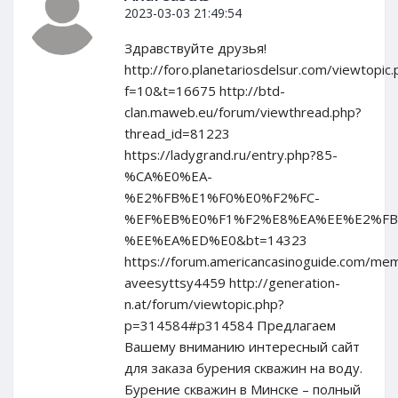
2023-03-03 21:49:54
Здравствуйте друзья!
http://foro.planetariosdelsur.com/viewtopic.
f=10&t=16675 http://btd-
clan.maweb.eu/forum/viewthread.php?
thread_id=81223
https://ladygrand.ru/entry.php?85-
%CA%E0%EA-
%E2%FB%E1%F0%E0%F2%FC-
%EF%EB%E0%F1%F2%E8%EA%EE%E2%FB
%EE%EA%ED%E0&bt=14323
https://forum.americancasinoguide.com/me
aveesyttsy4459 http://generation-
n.at/forum/viewtopic.php?
p=314584#p314584 Предлагаем
Вашему вниманию интересный сайт
для заказа бурения скважин на воду.
Бурение скважин в Минске – полный