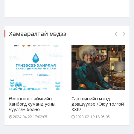
Хамааралтай мэдээ
Өмнөговьс аймгийн
Сар шинийн мэнд
Ханбогд суманд усны
дэвшүүлэе /Оюу толгой
чуулган болно
ХХК/
2024-04-22 17:02:05
2023-02-19 18:05:05