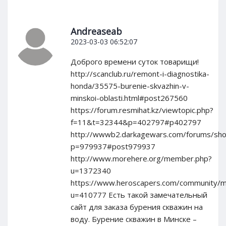
Andreaseab
2023-03-03 06:52:07
Доброго времени суток товарищи!
http://scanclub.ru/remont-i-diagnostika-
honda/35575-burenie-skvazhin-v-
minskoi-oblasti.html#post267560
https://forum.resmihat.kz/viewtopic.php?
f=11&t=32344&p=402797#p402797
http://wwwb2.darkagewars.com/forums/sh
p=979937#post979937
http://www.morehere.org/member.php?
u=1372340
https://www.heroscapers.com/community/
u=410777 Есть такой замечательный
сайт для заказа бурения скважин на
воду. Бурение скважин в Минске –