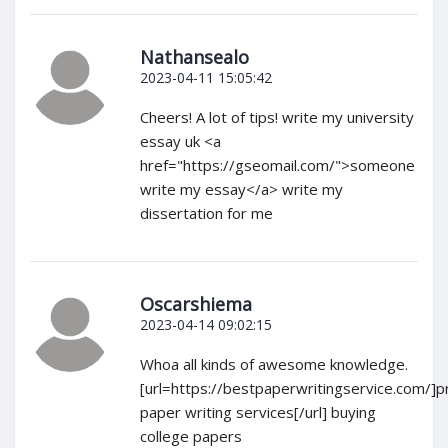
Nathansealo
2023-04-11 15:05:42
Cheers! A lot of tips! write my university
essay uk <a
href="https://gseomail.com/">someone
write my essay</a> write my
dissertation for me
Oscarshiema
2023-04-14 09:02:15
Whoa all kinds of awesome knowledge.
[url=https://bestpaperwritingservice.com/]p
paper writing services[/url] buying
college papers