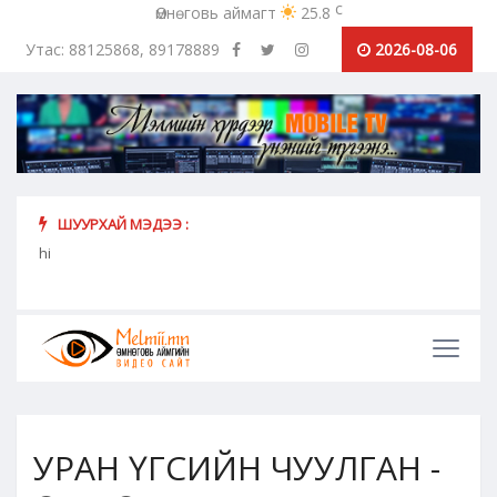
c
Өмнөговь аймагт
25.8
Утас: 88125868, 89178889
2026-08-06
ШУУРХАЙ МЭДЭЭ :
МЭЛМ
Коронавирусээс урьдчилан сэргийлэх, хамгаалахад хүн
hi
бүрийн оролцоо идэвх чармай...
УРАН ҮГСИЙН ЧУУЛГАН -