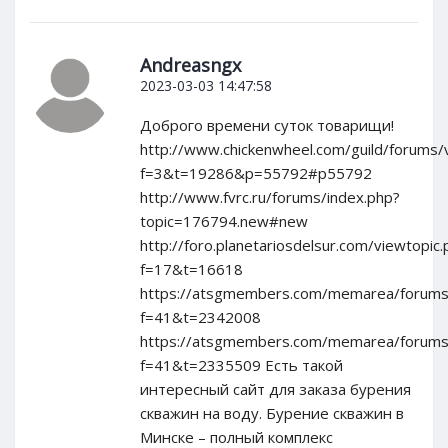
Andreasngx
2023-03-03 14:47:58
Доброго времени суток товарищи!
http://www.chickenwheel.com/guild/forums/
f=3&t=19286&p=55792#p55792
http://www.fvrc.ru/forums/index.php?
topic=176794.new#new
http://foro.planetariosdelsur.com/viewtopic.
f=17&t=16618
https://atsgmembers.com/memarea/forums/
f=41&t=2342008
https://atsgmembers.com/memarea/forums/
f=41&t=2335509 Есть такой
интересный сайт для заказа бурения
скважин на воду. Бурение скважин в
Минске – полный комплекс