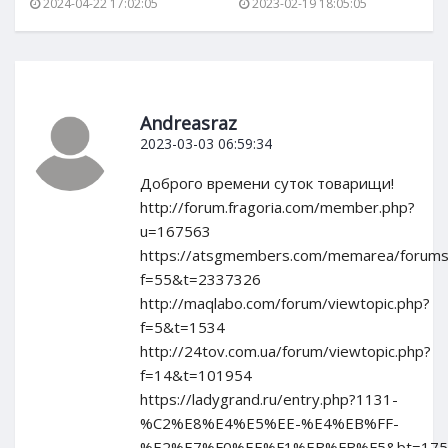
2024-04-22 17:02:05
2023-02-19 18:05:05
Andreasraz
2023-03-03 06:59:34
Доброго времени суток товарищи!
http://forum.fragoria.com/member.php?
u=167563
https://atsgmembers.com/memarea/forums/
f=55&t=2337326
http://maqlabo.com/forum/viewtopic.php?
f=5&t=1534
http://24tov.com.ua/forum/viewtopic.php?
f=14&t=101954
https://ladygrand.ru/entry.php?1131-
%C2%E8%E4%E5%EE-%E4%EB%FF-
%E2%E7%F0%EE%F1%EB%FB%F5&bt=175