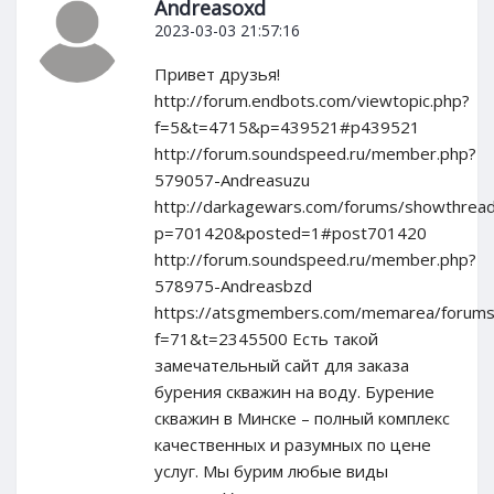
Andreasoxd
2023-03-03 21:57:16
Привет друзья!
http://forum.endbots.com/viewtopic.php?
f=5&t=4715&p=439521#p439521
http://forum.soundspeed.ru/member.php?
579057-Andreasuzu
http://darkagewars.com/forums/showthread
p=701420&posted=1#post701420
http://forum.soundspeed.ru/member.php?
578975-Andreasbzd
https://atsgmembers.com/memarea/forums/
f=71&t=2345500 Есть такой
замечательный сайт для заказа
бурения скважин на воду. Бурение
скважин в Минске – полный комплекс
качественных и разумных по цене
услуг. Мы бурим любые виды