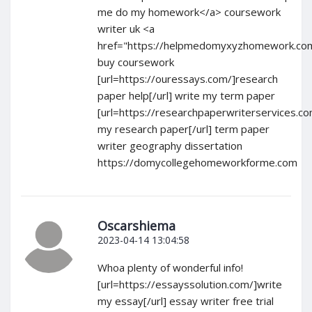
me do my homework</a> coursework
writer uk <a
href="https://helpmedomyxyzhomework.co
buy coursework
[url=https://ouressays.com/]research
paper help[/url] write my term paper
[url=https://researchpaperwriterservices.co
my research paper[/url] term paper
writer geography dissertation
https://domycollegehomeworkforme.com
Oscarshiema
2023-04-14 13:04:58
Whoa plenty of wonderful info!
[url=https://essayssolution.com/]write
my essay[/url] essay writer free trial