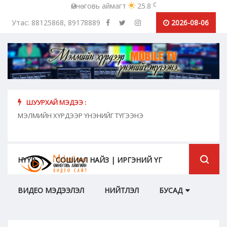
c
Өмнөговь аймагт
25.8
Утас: 88125868, 89178889
2026-08-06
ШУУРХАЙ МЭДЭЭ :
хүн
МЭЛМИЙН ХҮРДЭЭР ҮНЭНИЙГ ТҮГЭЭНЭ
"Сош
дамж
НҮҮР
СОШИАЛ НАЙЗ | ИРГЭНИЙ ҮГ
ВИДЕО МЭДЭЭЛЭЛ
НИЙТЛЭЛ
БУСАД