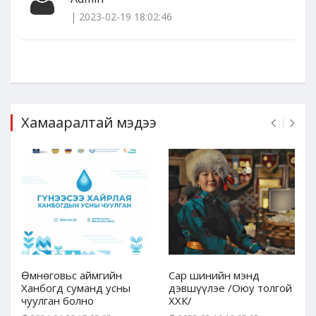
| 2023-02-19 18:02:46
Хамааралтай мэдээ
Өмнөговьс аймгийн
Сар шинийн мэнд
Ханбогд суманд усны
дэвшүүлэе /Оюу толгой
чуулган болно
ХХК/