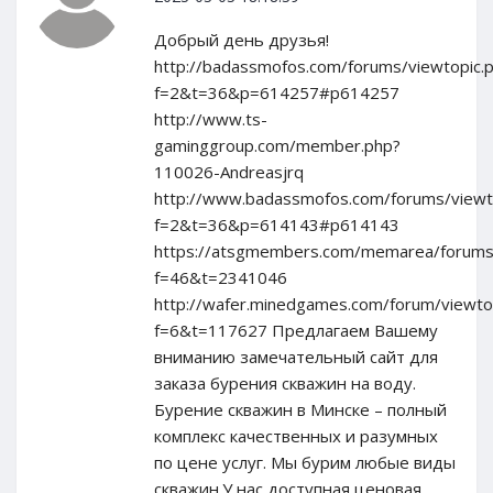
Добрый день друзья!
http://badassmofos.com/forums/viewtopic.
f=2&t=36&p=614257#p614257
http://www.ts-
gaminggroup.com/member.php?
110026-Andreasjrq
http://www.badassmofos.com/forums/viewt
f=2&t=36&p=614143#p614143
https://atsgmembers.com/memarea/forums/
f=46&t=2341046
http://wafer.minedgames.com/forum/viewto
f=6&t=117627 Предлагаем Вашему
вниманию замечательный сайт для
заказа бурения скважин на воду.
Бурение скважин в Минске – полный
комплекс качественных и разумных
по цене услуг. Мы бурим любые виды
скважин.У нас доступная ценовая