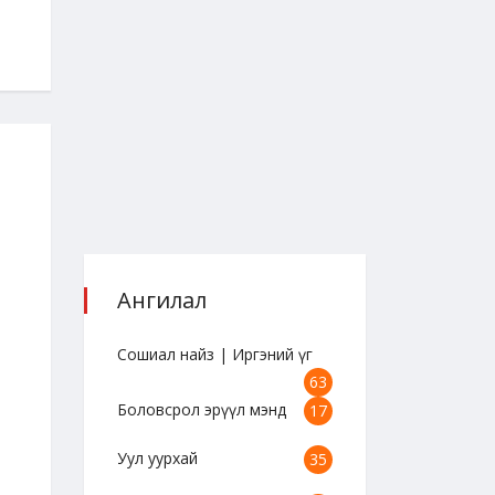
Ангилал
Сошиал найз | Иргэний үг
63
"Сошиал найз" цуврал /
"Сошиал найз" цув
Боловсрол эрүүл мэнд
17
А.Сарантуяа/
А.Сарантуяа/
Уул уурхай
2023-08-25 18:47:39
2023-08-25 18:45:12
35