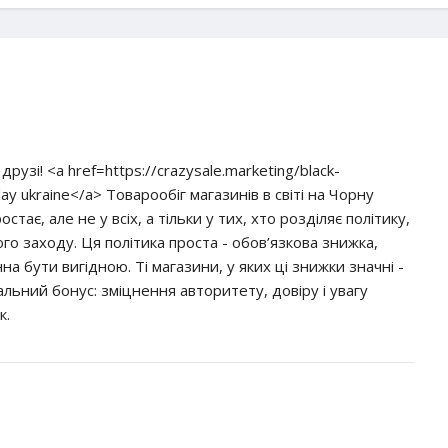
рузі! <a href=https://crazysale.marketing/black-
iday ukraine</a> Товарообіг магазинів в світі на Чорну
стає, але не у всіх, а тільки у тих, хто розділяє політику,
го заходу. Ця політика проста - обов’язкова знижка,
а бути вигідною. Ті магазини, у яких ці знижки значні -
ьний бонус: зміцнення авторитету, довіру і увагу
к.