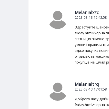
Melanialxzc
2023-08-13 16:42:58
Здрастуйте шановні!
friday.html>чорна п
п’ятницю значно зро
умови і правила цьо
адже покупка повинн
отримають максимал
покупців на цілий рі
Melanialtrq
2023-08-13 17:01:58
Доброго часу доби д
friday.html>чорна 