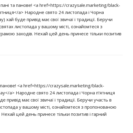
ані та панове! <a href=https://crazysale.marketing/black-
пятниця</a> Народне свято 24 листопада і Чорна
ay) хай буде привід має свої звичаї і традиції. Беручи
святах листопада у вашому місті, ознайомтеся з
рамою заходів. Нехай цей день принесе тільки позитив
панове! <a href=https://crazysale.marketing/black-
riday</a> Народне свято 24 листопада і Чорна п’ятниця
уде привід має свої звичаї і традиції. Беручи участь в
истопада у вашому місті, ознайомтеся з пропонованою
 Нехай цей день принесе тільки позитив і гарний