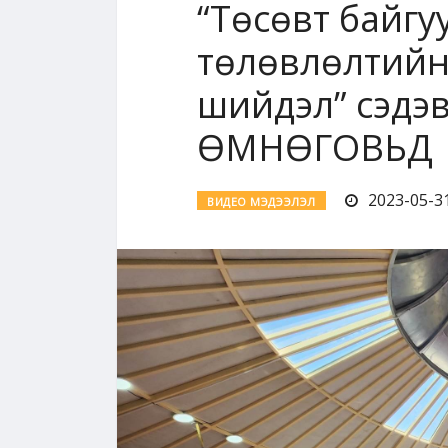
“Төсөвт байгу
төлөвлөлтийн 
шийдэл” сэдэ
ӨМНӨГОВЬД
2023-05-31
ВИДЕО МЭДЭЭЛЭЛ