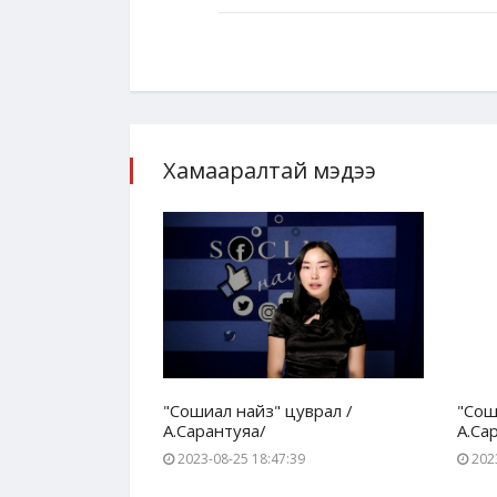
Хамааралтай мэдээ
уврал /
"Сошиал найз" цуврал /
"Сош
А.Сарантуяа/
А.Са
17
2023-08-25 18:47:39
2023