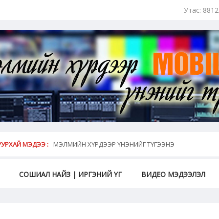
Утас: 881
май...
УРХАЙ МЭДЭЭ :
МЭЛМИЙН ХҮРДЭЭР ҮНЭНИЙГ ТҮГЭЭНЭ
СОШИАЛ НАЙЗ | ИРГЭНИЙ ҮГ
ВИДЕО МЭДЭЭЛЭЛ