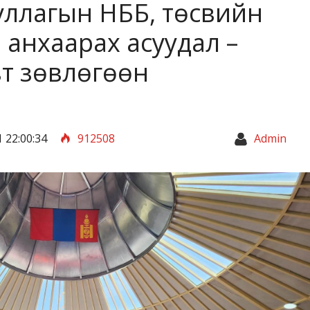
уллагын НББ, төсвийн
анхаарах асуудал –
вт зөвлөгөөн
 22:00:34
912508
Admin