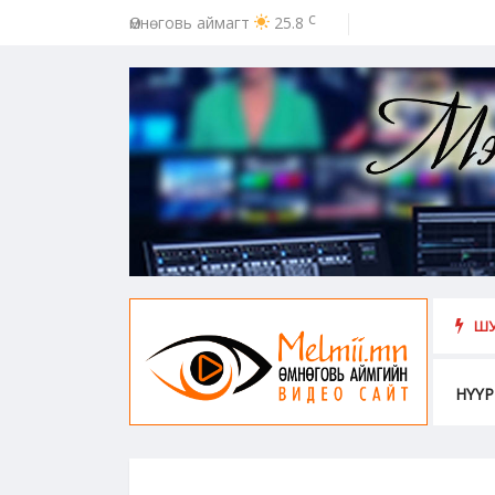
c
Өмнөговь аймагт
25.8
ээс урьдчилан сэргийлэх, хамгаалахад хүн бүрийн оролцоо идэвх чар
ШУ
НҮҮР