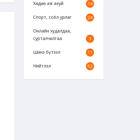
Хөдөө аж ахуй
14
Спорт, соёл урлаг
24
Онлайн худалдаа,
сурталчилгаа
3
Шинэ бүтээл
11
Нийтлэл
52