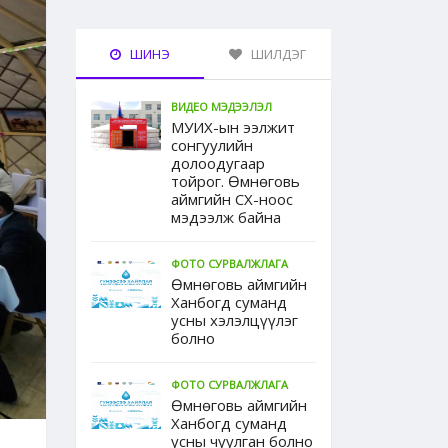
ШИНЭ
ШИЛДЭГ
ВИДЕО МЭДЭЭЛЭЛ
МУИХ-ын ээлжит
сонгуулийн
долоодугаар
тойрог. Өмнөговь
аймгийн СХ-ноос
мэдээлж байна
ФОТО СУРВАЛЖЛАГА
Өмнөговь аймгийн
Ханбогд суманд
усны хэлэлцүүлэг
болно
ФОТО СУРВАЛЖЛАГА
Өмнөговь аймгийн
Ханбогд суманд
усны чуулган болно