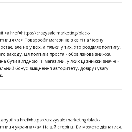
 <a href=https://crazysale.marketing/black-
ятниця</a> Товарообіг магазинів в світі на Чорну
стає, але не у всіх, а тільки у тих, хто розділяє політику,
го заходу. Ця політика проста - обов’язкова знижка,
а бути вигідною. Ті магазини, у яких ці знижки значні -
ьний бонус: зміцнення авторитету, довіру і увагу
к.
рузі! <a href=https://crazysale.marketing/black-
пятниця украина</a> На цій сторінці Ви можете дізнатися,