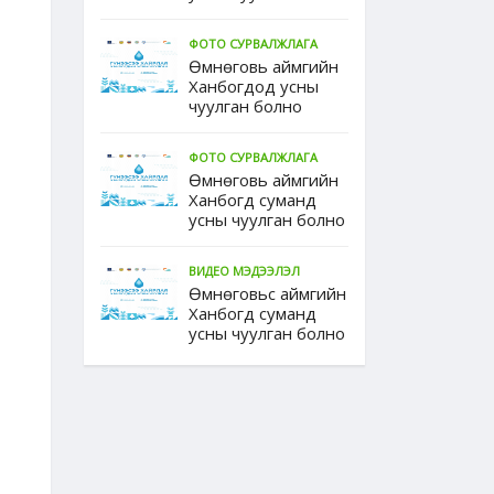
ФОТО СУРВАЛЖЛАГА
Өмнөговь аймгийн
Ханбогдод усны
чуулган болно
ФОТО СУРВАЛЖЛАГА
Өмнөговь аймгийн
Ханбогд суманд
усны чуулган болно
ВИДЕО МЭДЭЭЛЭЛ
Өмнөговьс аймгийн
Ханбогд суманд
усны чуулган болно