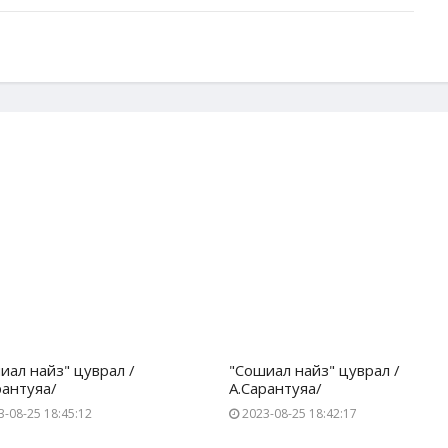
иал найз" цуврал /
"Сошиал найз" цуврал /
рантуяа/
А.Сарантуяа/
-08-25 18:45:12
2023-08-25 18:42:17