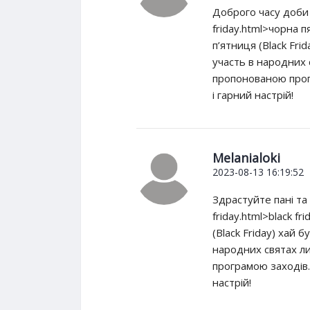
Доброго часу доби п
friday.html>чорна 
п’ятниця (Black Frid
участь в народних 
пропонованою прог
і гарний настрій!
Melanialoki
2023-08-13 16:19:52
Здрастуйте пані та 
friday.html>black f
(Black Friday) хай б
народних святах л
програмою заходів.
настрій!