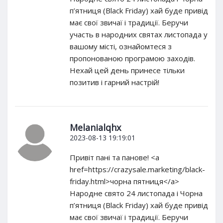
п’ятниця (Black Friday) хай буде привід
має свої звичаї і традиції. Беручи
участь в народних святах листопада у
вашому місті, ознайомтеся з
пропонованою програмою заходів.
Нехай цей день принесе тільки
позитив і гарний настрій!
Melanialqhx
2023-08-13 19:19:01
Привіт пані та панове! <a
href=https://crazysale.marketing/black-
friday.html>чорна пятниця</a>
Народне свято 24 листопада і Чорна
п’ятниця (Black Friday) хай буде привід
має свої звичаї і традиції. Беручи