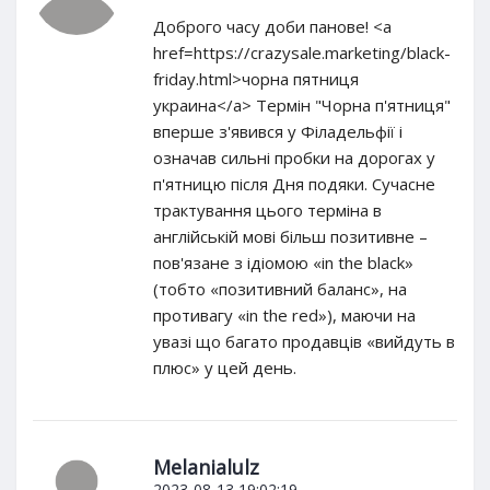
Доброго часу доби панове! <a
href=https://crazysale.marketing/black-
friday.html>чорна пятниця
украина</a> Термін "Чорна п'ятниця"
вперше з'явився у Філадельфії і
означав сильні пробки на дорогах у
п'ятницю після Дня подяки. Сучасне
трактування цього терміна в
англійській мові більш позитивне –
пов'язане з ідіомою «in the black»
(тобто «позитивний баланс», на
противагу «in the red»), маючи на
увазі що багато продавців «вийдуть в
плюс» у цей день.
Melanialulz
2023-08-13 19:02:19