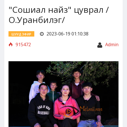
"Сошиал найз" цуврал /
О.Уранбилэг/
2023-06-19 01:10:38
ШУУД ЭФИР
915472
Admin