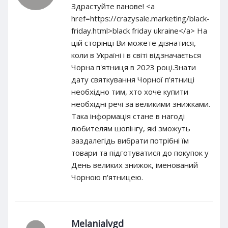
Здрастуйте панове! <a
href=https://crazysale.marketing/black-
friday.html>black friday ukraine</a> На
цій сторінці Ви можете дізнатися,
коли в Україні і в світі відзначається
Чорна п'ятниця в 2023 році.Знати
дату святкування Чорної п'ятниці
необхідно тим, хто хоче купити
необхідні речі за великими знижками.
Така інформація стане в нагоді
любителям шопінгу, які зможуть
заздалегідь вибрати потрібні їм
товари та підготуватися до покупок у
День великих знижок, іменований
Чорною п'ятницею.
Melanialvgd