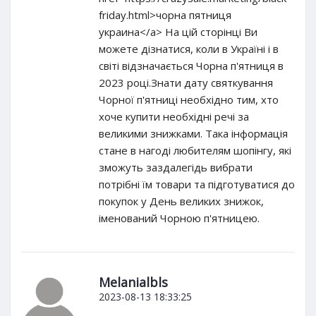
friday.html>чорна пятниця
украина</a> На цій сторінці Ви
можете дізнатися, коли в Україні і в
світі відзначається Чорна п'ятниця в
2023 році.Знати дату святкування
Чорної п'ятниці необхідно тим, хто
хоче купити необхідні речі за
великими знижками. Така інформація
стане в нагоді любителям шопінгу, які
зможуть заздалегідь вибрати
потрібні їм товари та підготуватися до
покупок у День великих знижок,
іменований Чорною п'ятницею.
Melanialbls
2023-08-13 18:33:25