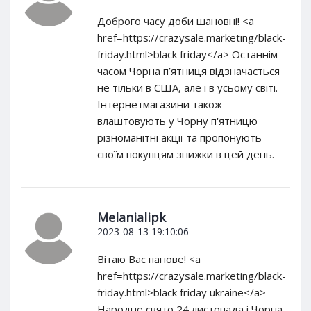
Доброго часу доби шановні! <a
href=https://crazysale.marketing/black-
friday.html>black friday</a> Останнім
часом Чорна п’ятниця відзначається
не тільки в США, але і в усьому світі.
Інтернетмагазини також
влаштовують у Чорну п'ятницю
різноманітні акції та пропонують
своїм покупцям знижки в цей день.
Melanialipk
2023-08-13 19:10:06
Вітаю Вас панове! <a
href=https://crazysale.marketing/black-
friday.html>black friday ukraine</a>
Народне свято 24 листопада і Чорна