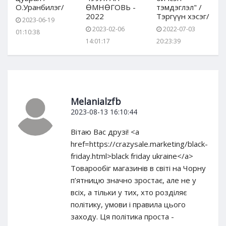
О.Уранбилэг/
ӨМНӨГОВЬ -
тэмдэглэл" /
2022
Тэргүүн хэсэг/
2023-06-19
2023-02-06
2022-07-03
01:10:38
14:01:17
20:23:39
Melanialzfb
2023-08-13 16:10:44
Вітаю Вас друзі! <a
href=https://crazysale.marketing/black-
friday.html>black friday ukraine</a>
Товарообіг магазинів в світі на Чорну
п’ятницю значно зростає, але не у
всіх, а тільки у тих, хто розділяє
політику, умови і правила цього
заходу. Ця політика проста -