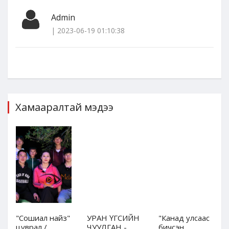
Admin
| 2023-06-19 01:10:38
Хамааралтай мэдээ
"Сошиал найз"
УРАН ҮГСИЙН
"Канад улсаас
цуврал /
ЧУУЛГАН -
бичсэн