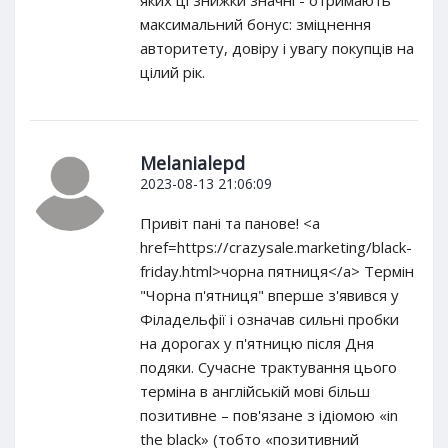
максимальний бонус: зміцнення
авторитету, довіру і увагу покупців на
цілий рік.
Melanialepd
2023-08-13 21:06:09
Привіт пані та панове! <a
href=https://crazysale.marketing/black-
friday.html>чорна пятниця</a> Термін
"Чорна п'ятниця" вперше з'явився у
Філадельфії і означав сильні пробки
на дорогах у п'ятницю після Дня
подяки. Сучасне трактування цього
терміна в англійській мові більш
позитивне – пов'язане з ідіомою «in
the black» (тобто «позитивний