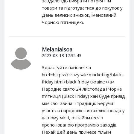
заздалегідь вибрати потрібні їм
товари та підготуватися до покупок у
День великих знижок, іменований
Чорною п'ятницею.
Melanialsoa
2023-08-13 17:35:43
Здрастуйте панове! <a
href=https://crazysale.marketing/black-
friday.html>black friday ukraine</a>
Народне свято 24 листопада і Чорна
п’ятниця (Black Friday) хай буде привід
має свої звичаї і традиції. Беручи
участь в народних святах листопада у
вашому місті, ознайомтеся з
пропонованою програмою заходів.
Нехай цей день принесе тільки