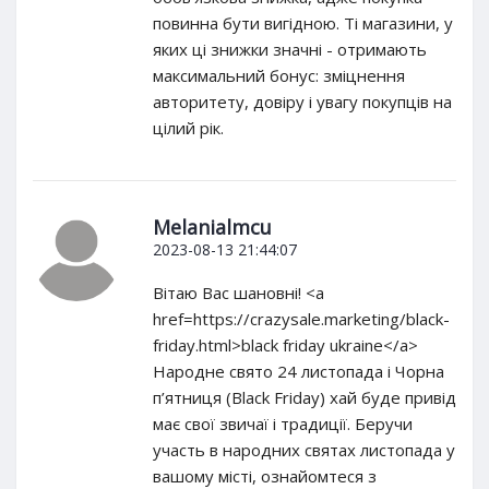
повинна бути вигідною. Ті магазини, у
яких ці знижки значні - отримають
максимальний бонус: зміцнення
авторитету, довіру і увагу покупців на
цілий рік.
Melanialmcu
2023-08-13 21:44:07
Вітаю Вас шановні! <a
href=https://crazysale.marketing/black-
friday.html>black friday ukraine</a>
Народне свято 24 листопада і Чорна
п’ятниця (Black Friday) хай буде привід
має свої звичаї і традиції. Беручи
участь в народних святах листопада у
вашому місті, ознайомтеся з