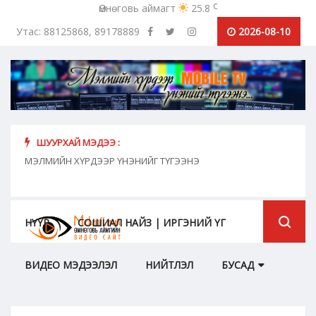
c
Өмнөговь аймагт
25.8
Утас: 88125868, 89178889
2026-08-10
ШУУРХАЙ МЭДЭЭ :
хүн
МЭЛМИЙН ХҮРДЭЭР ҮНЭНИЙГ ТҮГЭЭНЭ
"Сош
дамж
НҮҮР
СОШИАЛ НАЙЗ | ИРГЭНИЙ ҮГ
ВИДЕО МЭДЭЭЛЭЛ
НИЙТЛЭЛ
БУСАД