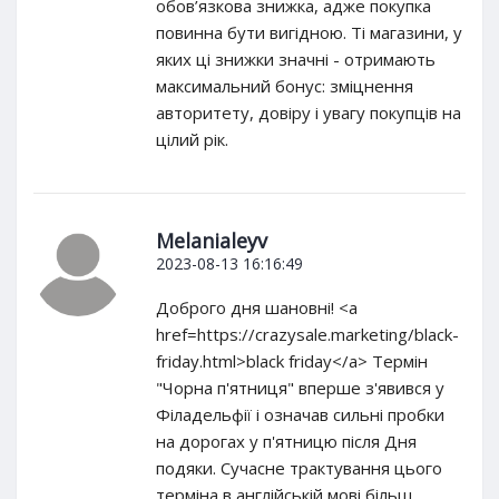
обов’язкова знижка, адже покупка
повинна бути вигідною. Ті магазини, у
яких ці знижки значні - отримають
максимальний бонус: зміцнення
авторитету, довіру і увагу покупців на
цілий рік.
Melanialeyv
2023-08-13 16:16:49
Доброго дня шановні! <a
href=https://crazysale.marketing/black-
friday.html>black friday</a> Термін
"Чорна п'ятниця" вперше з'явився у
Філадельфії і означав сильні пробки
на дорогах у п'ятницю після Дня
подяки. Сучасне трактування цього
терміна в англійській мові більш