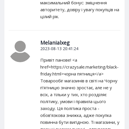
максимальний бонус: зміцнення
авторитету, довіру і увагу покупців на
цілий рік.
Melanialxeg
2023-08-13 20:41:24
Привіт панове! <a
href=https://crazysale.marketing/black-
friday.html>чорна пятниця</a>
Товарообіг магазинів в світі на Чорну
п’ятницю значно зростає, але не у
всіх, а тільки у тих, хто розділяє
політику, умови і правила цього
заходу. Ця політика проста -
обов’язкова знижка, адже покупка
повинна бути вигідною. Ті магазини, у
яких ці знижки значні - отримають