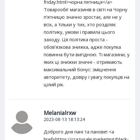
friday.html>чорна пятниця</a>
Товарообіг магазинів в світі на Чорну
п’ятницю значно зростає, але не у
всіх, а тільки у тих, хто розділяє
політику, умови і правила цього
заходу. Ця політика проста -
обов’язкова знижка, адже покупка
повинна бути вигідною. Ті магазини, у
яких ці знижки значні - отримають
максимальний бонус: зміцнення
авторитету, довіру і увагу покупців на
цілий рік.
Melanialrxw
2023-08-13 18:13:24
Доброго дня пані та панове! <a
href=https://crazysale.marketing/black-