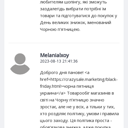
любителям шопінгу, які зможуть
заздалегідь вибрати потрібні їм
товари та підготуватися до покупок у
День великих знижок, іменований
Чорною п'ятницею.
Melanialxoy
2023-08-13 21:41:36
Доброго дня панове! <a
href=https://crazysale.marketing/black-
friday.html>чорна пятниця
украина</a> Товарообіг магазинів в
світі на Чорну п’ятницю значно
зростає, але не у всіх, а тільки у тих,
хто розділяє політику, умови і правила
цього заходу. Ця політика проста -
обов’язкова знижка, адже покупка