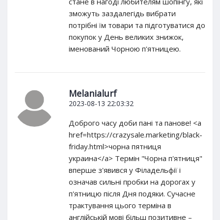
стане в нагоді любителям шопінгу, які
зможуть заздалегідь вибрати
потрібні їм товари та підготуватися до
покупок у День великих знижок,
іменований Чорною п'ятницею.
Melanialurf
2023-08-13 22:03:32
Доброго часу доби пані та панове! <a
href=https://crazysale.marketing/black-
friday.html>чорна пятниця
украина</a> Термін "Чорна п'ятниця"
вперше з'явився у Філадельфії і
означав сильні пробки на дорогах у
п'ятницю після Дня подяки. Сучасне
трактування цього терміна в
англійській мові більш позитивне –