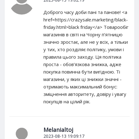
Доброго часу доби пані та панове! <a
href=https://crazysale.marketing/black-
friday.html>black friday</a> Товарообіг
магазинів в світі на Чорну п’ятницю
значно зростає, але не у всіх, а тільки
у тих, хто розділяє політику, умови і
правила цього заходу. Ця політика
проста - обов’язкова знижка, адже
покупка повинна бути вигідною. Ті
магазини, у яких ці знижки значні -
отримають максимальний бонус:
зміцнення авторитету, довіру і увагу
покупців на цілий рік.
Melanialtoj
2023-08-13 19:09:17