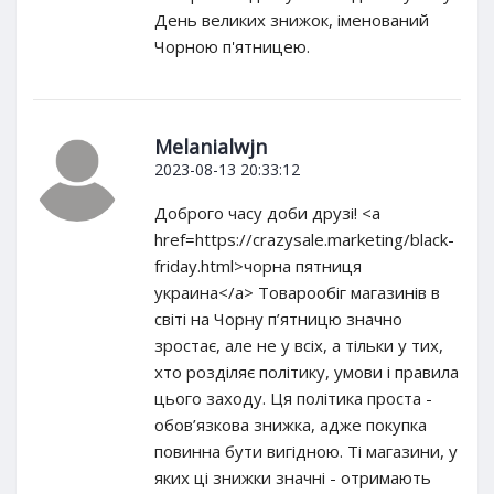
День великих знижок, іменований
Чорною п'ятницею.
Melanialwjn
2023-08-13 20:33:12
Доброго часу доби друзі! <a
href=https://crazysale.marketing/black-
friday.html>чорна пятниця
украина</a> Товарообіг магазинів в
світі на Чорну п’ятницю значно
зростає, але не у всіх, а тільки у тих,
хто розділяє політику, умови і правила
цього заходу. Ця політика проста -
обов’язкова знижка, адже покупка
повинна бути вигідною. Ті магазини, у
яких ці знижки значні - отримають