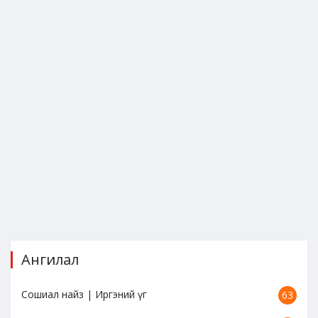
Ангилал
Сошиал найз | Иргэний үг
63