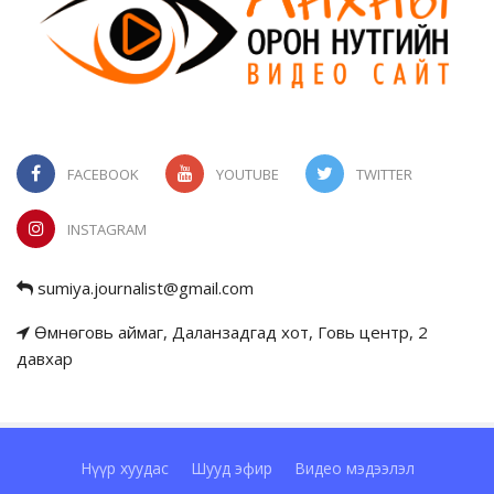
FACEBOOK
YOUTUBE
TWITTER
INSTAGRAM
sumiya.journalist@gmail.com
Өмнөговь аймаг, Даланзадгад хот, Говь центр, 2
давхар
Нүүр хуудас
Шууд эфир
Видео мэдээлэл