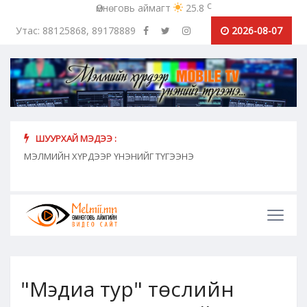
c
Өмнөговь аймагт
25.8
Утас: 88125868, 89178889
2026-08-07
ШУУРХАЙ МЭДЭЭ :
хүн
МЭЛМИЙН ХҮРДЭЭР ҮНЭНИЙГ ТҮГЭЭНЭ
"Сош
дамж
"Мэдиа тур" төслийн