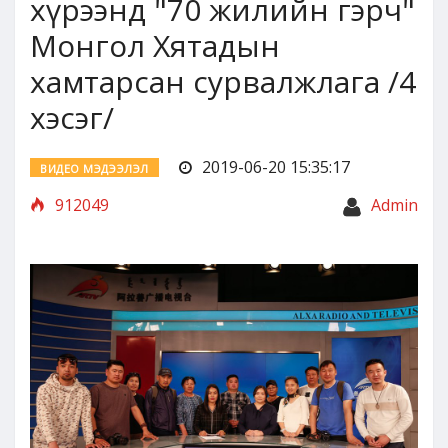
хүрээнд "70 жилийн гэрч"
Монгол Хятадын
хамтарсан сурвалжлага /4
хэсэг/
2019-06-20 15:35:17
ВИДЕО МЭДЭЭЛЭЛ
912049
Admin