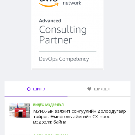
ШИНЭ
ШИЛДЭГ
ВИДЕО МЭДЭЭЛЭЛ
МУИХ-ын ээлжит сонгуулийн долоодугаар
тойрог. Өмнөговь аймгийн СХ-ноос
мэдээлж байна