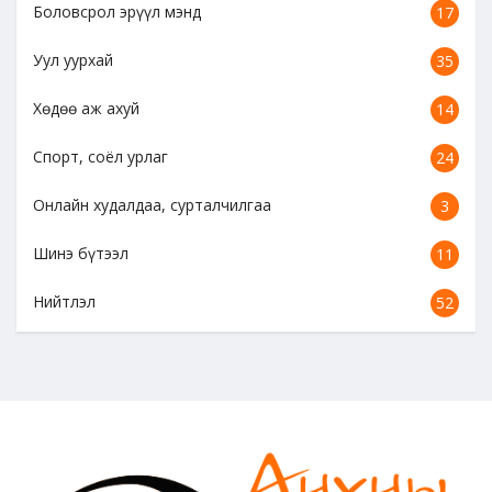
Боловсрол эрүүл мэнд
17
Уул уурхай
35
Хөдөө аж ахуй
14
Спорт, соёл урлаг
24
Онлайн худалдаа, сурталчилгаа
3
Шинэ бүтээл
11
Нийтлэл
52