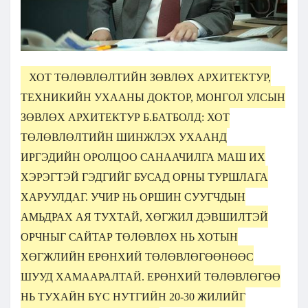
ХОТ ТӨЛӨВЛӨЛТИЙН ЗӨВЛӨХ АРХИТЕКТУР,
ТЕХНИКИЙН УХААНЫ ДОКТОР, МОНГОЛ УЛСЫН
ЗӨВЛӨХ АРХИТЕКТУР Б.БАТБОЛД: ХОТ
ТӨЛӨВЛӨЛТИЙН ШИНЖЛЭХ УХААНД
ИРГЭДИЙН ОРОЛЦОО САНААЧИЛГА МАШ ИХ
ХЭРЭГТЭЙ ГЭДГИЙГ БУСАД ОРНЫ ТУРШЛАГА
ХАРУУЛДАГ. УЧИР НЬ ОРШИН СУУГЧДЫН
АМЬДРАХ АЯ ТУХТАЙ, ХӨГЖИЛ ДЭВШИЛТЭЙ
ОРЧНЫГ САЙТАР ТӨЛӨВЛӨХ НЬ ХОТЫН
ХӨГЖЛИЙН ЕРӨНХИЙ ТӨЛӨВЛӨГӨӨНӨӨС
ШУУД ХАМААРАЛТАЙ. ЕРӨНХИЙ ТӨЛӨВЛӨГӨӨ
НЬ ТУХАЙН БҮС НУТГИЙН 20-30 ЖИЛИЙГ