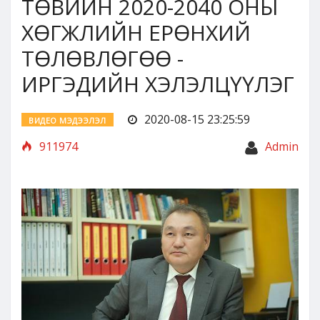
ТӨВИЙН 2020-2040 ОНЫ
ХӨГЖЛИЙН ЕРӨНХИЙ
ТӨЛӨВЛӨГӨӨ -
ИРГЭДИЙН ХЭЛЭЛЦҮҮЛЭГ
2020-08-15 23:25:59
ВИДЕО МЭДЭЭЛЭЛ
911974
Admin