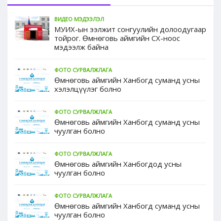
ВИДЕО МЭДЭЭЛЭЛ
МУИХ-ын ээлжит сонгуулийн долоодугаар
тойрог. Өмнөговь аймгийн СХ-ноос
мэдээлж байна
ФОТО СУРВАЛЖЛАГА
Өмнөговь аймгийн Ханбогд суманд усны
хэлэлцүүлэг болно
ФОТО СУРВАЛЖЛАГА
Өмнөговь аймгийн Ханбогд суманд усны
чуулган болно
ФОТО СУРВАЛЖЛАГА
Өмнөговь аймгийн Ханбогдод усны
чуулган болно
ФОТО СУРВАЛЖЛАГА
Өмнөговь аймгийн Ханбогд суманд усны
чуулган болно