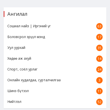
Ангилал
Сошиал найз | Иргэний үг
63
Боловсрол эрүүл мэнд
17
Уул уурхай
35
Хөдөө аж ахуй
14
Спорт, соёл урлаг
24
Онлайн худалдаа, сурталчилгаа
3
Шинэ бүтээл
11
Нийтлэл
52