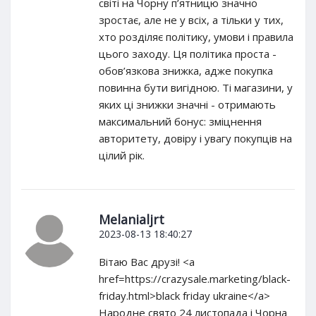
світі на Чорну п’ятницю значно
зростає, але не у всіх, а тільки у тих,
хто розділяє політику, умови і правила
цього заходу. Ця політика проста -
обов’язкова знижка, адже покупка
повинна бути вигідною. Ті магазини, у
яких ці знижки значні - отримають
максимальний бонус: зміцнення
авторитету, довіру і увагу покупців на
цілий рік.
Melanialjrt
2023-08-13 18:40:27
Вітаю Вас друзі! <a
href=https://crazysale.marketing/black-
friday.html>black friday ukraine</a>
Народне свято 24 листопада і Чорна