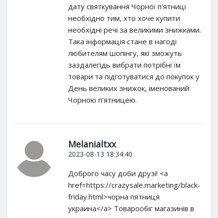
дату святкування Чорної п'ятниці
необхідно тим, хто хоче купити
необхідні речі за великими знижками.
Така інформація стане в нагоді
любителям шопінгу, які зможуть
заздалегідь вибрати потрібні їм
товари та підготуватися до покупок у
День великих знижок, іменований
Чорною п'ятницею.
Melanialtxx
2023-08-13 18:34:40
Доброго часу доби друзі! <a
href=https://crazysale.marketing/black-
friday.html>чорна пятниця
украина</a> Товарообіг магазинів в