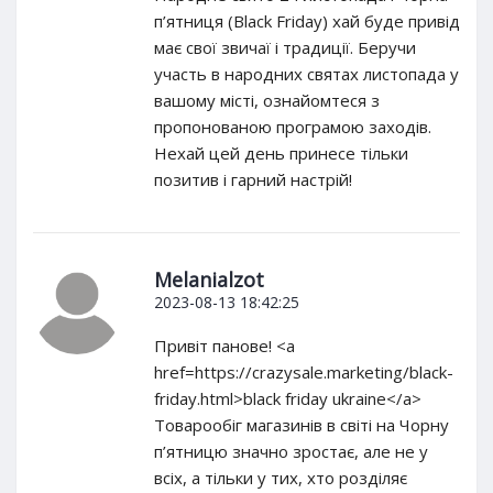
п’ятниця (Black Friday) хай буде привід
має свої звичаї і традиції. Беручи
участь в народних святах листопада у
вашому місті, ознайомтеся з
пропонованою програмою заходів.
Нехай цей день принесе тільки
позитив і гарний настрій!
Melanialzot
2023-08-13 18:42:25
Привіт панове! <a
href=https://crazysale.marketing/black-
friday.html>black friday ukraine</a>
Товарообіг магазинів в світі на Чорну
п’ятницю значно зростає, але не у
всіх, а тільки у тих, хто розділяє