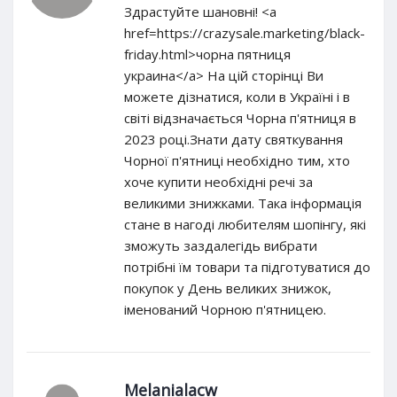
Здрастуйте шановні! <a
href=https://crazysale.marketing/black-
friday.html>чорна пятниця
украина</a> На цій сторінці Ви
можете дізнатися, коли в Україні і в
світі відзначається Чорна п'ятниця в
2023 році.Знати дату святкування
Чорної п'ятниці необхідно тим, хто
хоче купити необхідні речі за
великими знижками. Така інформація
стане в нагоді любителям шопінгу, які
зможуть заздалегідь вибрати
потрібні їм товари та підготуватися до
покупок у День великих знижок,
іменований Чорною п'ятницею.
Melanialacw