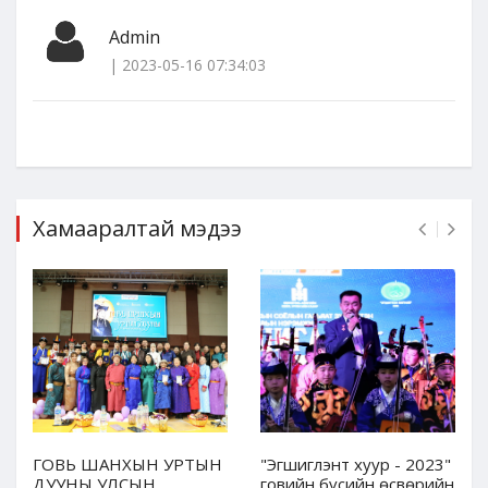
Admin
| 2023-05-16 07:34:03
Хамааралтай мэдээ
ГОВЬ ШАНХЫН УРТЫН
"Эгшиглэнт хуур - 2023"
ДУУНЫ УЛСЫН
говийн бүсийн өсвөрийн