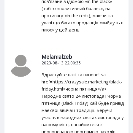
пов'язане з ідіомою «in the black»
(тобто «позитивний баланс», на
противагу «in the red»), маючи на
увазі що багато продавців «вийдуть в
плюс» у цей день.
Melanialzeb
2023-08-13 22:00:35
Здрастуйте пані та панове! <a
href=https://crazysale.marketing/black-
friday.html>чорна пятниця</a>
Народне свято 24 листопада і Чорна
п’ятниця (Black Friday) хай буде привід
має свої звичаї і традиції. Беручи
участь в народних святах листопада у
вашому місті, ознайомтеся з
пропонованою програмою заходів.