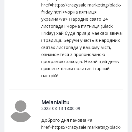
href=https://crazysale.marketing/black-
friday.html>чорна пятниця
украина</a> Народне свято 24
листопада і Чорна п’ятниця (Black
Friday) хай буде привід має свої звичаї
і традиції. Беручи участь в народних
святах листопада у вашому місті,
ознайомтеся з пропонованою
програмою заходів. Нехай цей день
принесе тільки позитив і гарний
настрій!
Melanialltu
2023-08-13 18:00:09
Доброго дня панове! <a
href=https://crazysale.marketing/black-