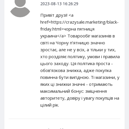
2023-08-13 16:26:29
Привіт друзі! <a
href=https://crazysale.marketing/black-
friday.html>чорна пятниця
украина</a> Товарообіг магазинів в
світі на Чорну п’ятницю значно
зростає, але не у всіх, а тільки у тих,
хто розділяє політику, умови і правила
цього заходу. Ця політика проста -
обов’язкова знижка, адже покупка
повинна бути вигідною. Ті магазини, у
яких ці знижки значні - отримають
максимальний бонус: зміцнення
авторитету, довіру і увагу покупців на
цілий рік.