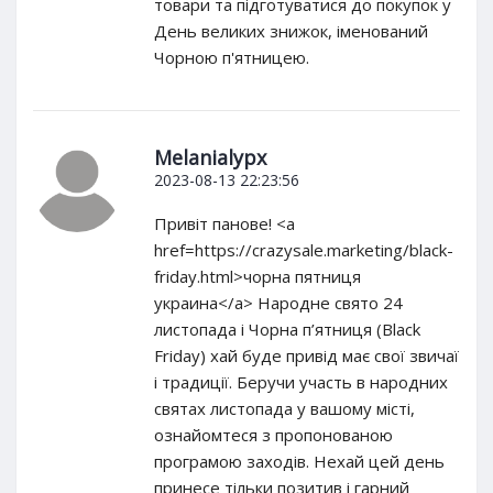
товари та підготуватися до покупок у
День великих знижок, іменований
Чорною п'ятницею.
Melanialypx
2023-08-13 22:23:56
Привіт панове! <a
href=https://crazysale.marketing/black-
friday.html>чорна пятниця
украина</a> Народне свято 24
листопада і Чорна п’ятниця (Black
Friday) хай буде привід має свої звичаї
і традиції. Беручи участь в народних
святах листопада у вашому місті,
ознайомтеся з пропонованою
програмою заходів. Нехай цей день
принесе тільки позитив і гарний