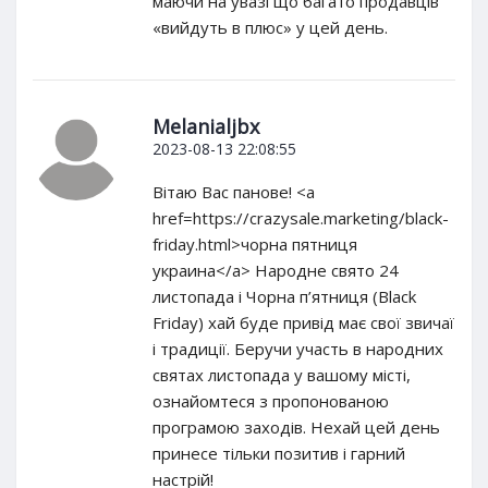
маючи на увазі що багато продавців
«вийдуть в плюс» у цей день.
Melanialjbx
2023-08-13 22:08:55
Вітаю Вас панове! <a
href=https://crazysale.marketing/black-
friday.html>чорна пятниця
украина</a> Народне свято 24
листопада і Чорна п’ятниця (Black
Friday) хай буде привід має свої звичаї
і традиції. Беручи участь в народних
святах листопада у вашому місті,
ознайомтеся з пропонованою
програмою заходів. Нехай цей день
принесе тільки позитив і гарний
настрій!