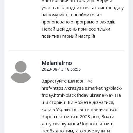
має свої звичаї і традиції. Беручи
участь в народних святах листопада у
вашому місті, ознайомтеся з
пропонованою програмою заходів.
Нехай цей день принесе тільки
позитив і гарний настрій!
Melanialrno
2023-08-13 18:56:55
Здрастуйте шановні! <a
href=https://crazysale.marketing/black-
friday.html>black friday ukraine</a> На
цій сторінці Ви можете дізнатися,
коли в Україні і в світі відзначається
Чорна п'ятниця в 2023 році.Знати
дату святкування Чорної п'ятниці
необхідно тим, хто хоче купити