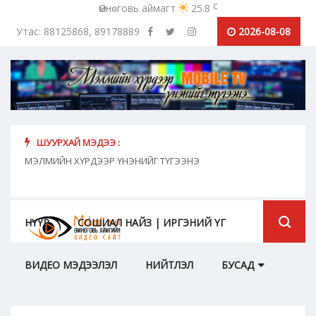
c
Өмнөговь аймагт
25.8
Утас: 88125868, 89178889
2026-08-08
ШУУРХАЙ МЭДЭЭ :
хүн
МЭЛМИЙН ХҮРДЭЭР ҮНЭНИЙГ ТҮГЭЭНЭ
"Сош
дамж
НҮҮР
СОШИАЛ НАЙЗ | ИРГЭНИЙ ҮГ
ВИДЕО МЭДЭЭЛЭЛ
НИЙТЛЭЛ
БУСАД