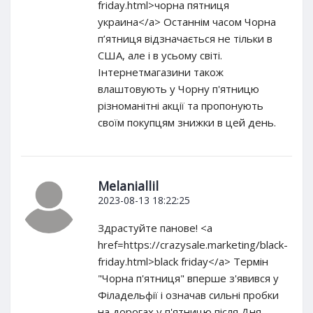
friday.html>чорна пятниця
украина</a> Останнім часом Чорна
п’ятниця відзначається не тільки в
США, але і в усьому світі.
Інтернетмагазини також
влаштовують у Чорну п'ятницю
різноманітні акції та пропонують
своїм покупцям знижки в цей день.
Melaniallil
2023-08-13 18:22:25
Здрастуйте панове! <a
href=https://crazysale.marketing/black-
friday.html>black friday</a> Термін
"Чорна п'ятниця" вперше з'явився у
Філадельфії і означав сильні пробки
на дорогах у п'ятницю після Дня