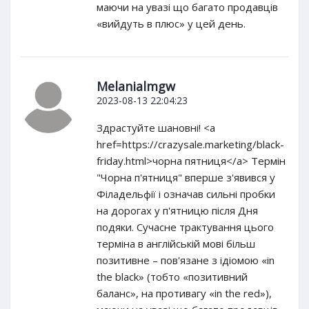
маючи на увазі що багато продавців
«вийдуть в плюс» у цей день.
Melanialmgw
2023-08-13 22:04:23
Здрастуйте шановні! <a
href=https://crazysale.marketing/black-
friday.html>чорна пятниця</a> Термін
"Чорна п'ятниця" вперше з'явився у
Філадельфії і означав сильні пробки
на дорогах у п'ятницю після Дня
подяки. Сучасне трактування цього
терміна в англійській мові більш
позитивне – пов'язане з ідіомою «in
the black» (тобто «позитивний
баланс», на противагу «in the red»),