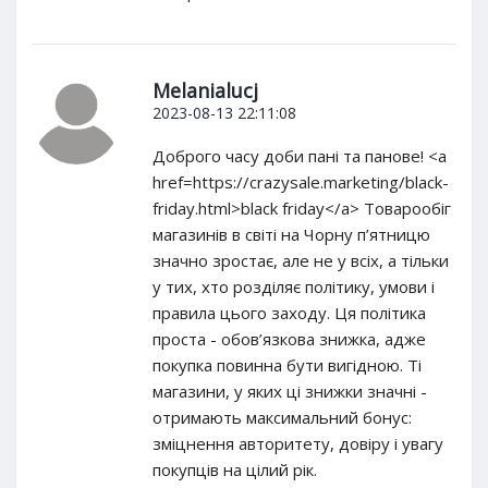
Melanialucj
2023-08-13 22:11:08
Доброго часу доби пані та панове! <a
href=https://crazysale.marketing/black-
friday.html>black friday</a> Товарообіг
магазинів в світі на Чорну п’ятницю
значно зростає, але не у всіх, а тільки
у тих, хто розділяє політику, умови і
правила цього заходу. Ця політика
проста - обов’язкова знижка, адже
покупка повинна бути вигідною. Ті
магазини, у яких ці знижки значні -
отримають максимальний бонус:
зміцнення авторитету, довіру і увагу
покупців на цілий рік.