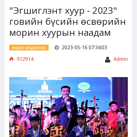
"Эгшиглэнт хуур - 2023"
говийн бүсийн өсвөрийн
морин хуурын наадам
2023-05-16 07:34:03
ВИДЕО МЭДЭЭЛЭЛ
912914
Admin