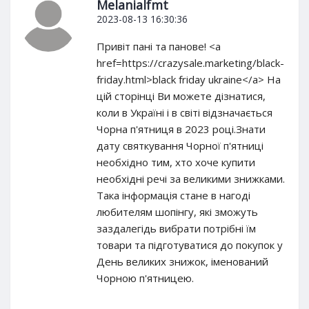
Melanialfmt
2023-08-13 16:30:36
Привіт пані та панове! <a
href=https://crazysale.marketing/black-
friday.html>black friday ukraine</a> На
цій сторінці Ви можете дізнатися,
коли в Україні і в світі відзначається
Чорна п'ятниця в 2023 році.Знати
дату святкування Чорної п'ятниці
необхідно тим, хто хоче купити
необхідні речі за великими знижками.
Така інформація стане в нагоді
любителям шопінгу, які зможуть
заздалегідь вибрати потрібні їм
товари та підготуватися до покупок у
День великих знижок, іменований
Чорною п'ятницею.