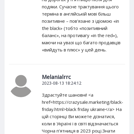
подяки. Сучасне трактування цього
терміна в англійській мові більш
позитивне – пов'язане з ідіомою «in
the black» (тобто «позитивний
баланс», на противагу «in the red»),
маючи на увазі що багато продавців
«вийдуть в плюс» у цей день.
Melanialrrc
2023-08-13 18:24:12
Здрастуйте шановні! <a
href=https://crazysale.marketing/black-
friday.html>black friday ukraine</a> На
цій сторінці Ви можете дізнатися,
коли в Україні і в світі відзначається
Чорна п'ятниця в 2023 році.Знати