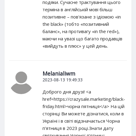
подяки. Сучасне трактування цього
терміна в англійській мові більш
позитивне – пов'язане з ідіомою «in
the black» (тобто «позитивний
баланс», на противагу «in the red»),
маючи на увазі що багато продавців
«вийдуть в плюс» у цей день.
Melanialiwm
2023-08-13 19:49:33
Доброго дня друзі! <a
href=https://crazysale.marketing/black-
friday.html>чорна пятниця</a> На цій
сторінці Ви можете дізнатися, коли в
Україні і в світі відзначається Чорна
п'ятниця в 2023 році.Знати дату
святкування Чорної п'ятниці