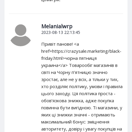
Melanialwrp
2023-08-13 22:13:45
Привіт панове! <a
href=https://crazysale.marketing/black-
friday.html>чорна пятниця
украина</a> Товарообіг магазинів в
світі на Чорну п’ятницю значно
зростає, але не у всіх, а тільки у тих,
хто розділяє політику, умови і правила
цього заходу. Ця політика проста -
обов’язкова знижка, адже покупка
повинна бути вигідною. Ті магазини, у
яких ці знижки значні - отримають
максимальний бонус: зміцнення
авторитету, довіру і увагу покупців на