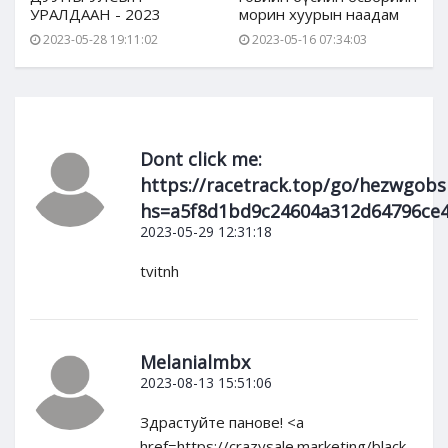
УРАЛДААН - 2023
морин хуурын наадам
2023-05-28 19:11:02
2023-05-16 07:34:03
Dont click me:
https://racetrack.top/go/hezwgo
hs=a5f8d1bd9c24604a312d64796ce
2023-05-29 12:31:18
tvitnh
Melanialmbx
2023-08-13 15:51:06
Здрастуйте панове! <a
href=https://crazysale.marketing/black-