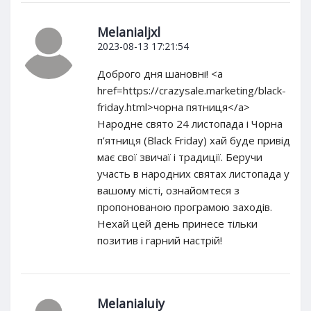
Melanialjxl
2023-08-13 17:21:54
Доброго дня шановні! <a
href=https://crazysale.marketing/black-
friday.html>чорна пятниця</a>
Народне свято 24 листопада і Чорна
п’ятниця (Black Friday) хай буде привід
має свої звичаї і традиції. Беручи
участь в народних святах листопада у
вашому місті, ознайомтеся з
пропонованою програмою заходів.
Нехай цей день принесе тільки
позитив і гарний настрій!
Melanialuiy