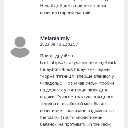
Нехай цей день принесе тільки
позитив і гарний настрій!
Melanialmly
2023-08-13 22:02:57
Привіт друзі! <a
href=https://crazysale.marketing/black-
friday.html>black friday</a> Термін
"Чорна п'ятниця" вперше з'явився у
Філадельфії і означав сильні пробки
на дорогах у п'ятницю після Дня
подяки. Сучасне трактування цього
терміна в англійській мові більш
позитивне – пов'язане з ідіомою «in
the black» (тобто «позитивний
баланс», на противагу «in the red»),