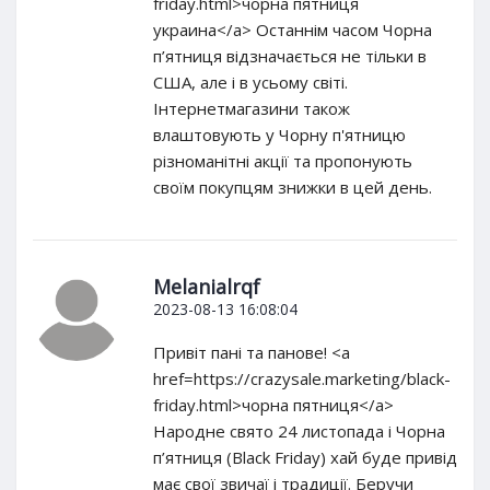
friday.html>чорна пятниця
украина</a> Останнім часом Чорна
п’ятниця відзначається не тільки в
США, але і в усьому світі.
Інтернетмагазини також
влаштовують у Чорну п'ятницю
різноманітні акції та пропонують
своїм покупцям знижки в цей день.
Melanialrqf
2023-08-13 16:08:04
Привіт пані та панове! <a
href=https://crazysale.marketing/black-
friday.html>чорна пятниця</a>
Народне свято 24 листопада і Чорна
п’ятниця (Black Friday) хай буде привід
має свої звичаї і традиції. Беручи