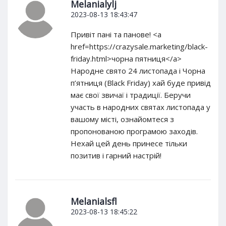
Melanialylj
2023-08-13 18:43:47
Привіт пані та панове! <a
href=https://crazysale.marketing/black-
friday.html>чорна пятниця</a>
Народне свято 24 листопада і Чорна
п’ятниця (Black Friday) хай буде привід
має свої звичаї і традиції. Беручи
участь в народних святах листопада у
вашому місті, ознайомтеся з
пропонованою програмою заходів.
Нехай цей день принесе тільки
позитив і гарний настрій!
Melanialsfl
2023-08-13 18:45:22