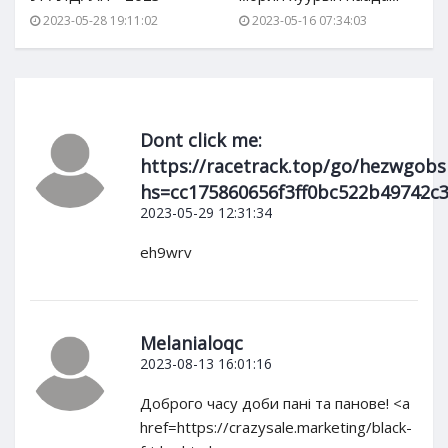
2023-05-28 19:11:02
2023-05-16 07:34:03
Dont click me:
https://racetrack.top/go/hezwgo
hs=cc175860656f3ff0bc522b49742c
2023-05-29 12:31:34
eh9wrv
Melanialoqc
2023-08-13 16:01:16
Доброго часу доби пані та панове! <a
href=https://crazysale.marketing/black-