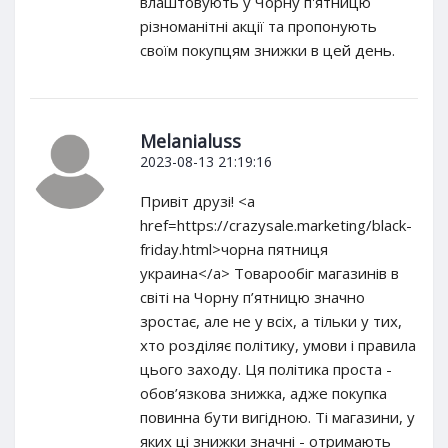
влаштовують у Чорну п'ятницю
різноманітні акції та пропонують
своїм покупцям знижки в цей день.
Melanialuss
2023-08-13 21:19:16
Привіт друзі! <a
href=https://crazysale.marketing/black-
friday.html>чорна пятниця
украина</a> Товарообіг магазинів в
світі на Чорну п’ятницю значно
зростає, але не у всіх, а тільки у тих,
хто розділяє політику, умови і правила
цього заходу. Ця політика проста -
обов’язкова знижка, адже покупка
повинна бути вигідною. Ті магазини, у
яких ці знижки значні - отримають