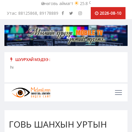
c
Өмнөговь аймагт
25.8
Утас: 88125868, 89178889
2026-08-10
ШУУРХАЙ МЭДЭЭ :
Коронавирусээс урьдчилан сэргийлэх, хамгаалахад хүн
МЭЛМ
hi
бүрийн оролцоо идэвх чармай...
ГОВЬ ШАНХЫН УРТЫН