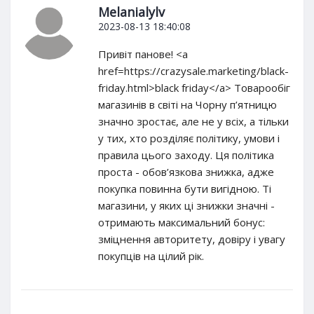
Melanialylv
2023-08-13 18:40:08
Привіт панове! <a
href=https://crazysale.marketing/black-
friday.html>black friday</a> Товарообіг
магазинів в світі на Чорну п’ятницю
значно зростає, але не у всіх, а тільки
у тих, хто розділяє політику, умови і
правила цього заходу. Ця політика
проста - обов’язкова знижка, адже
покупка повинна бути вигідною. Ті
магазини, у яких ці знижки значні -
отримають максимальний бонус:
зміцнення авторитету, довіру і увагу
покупців на цілий рік.