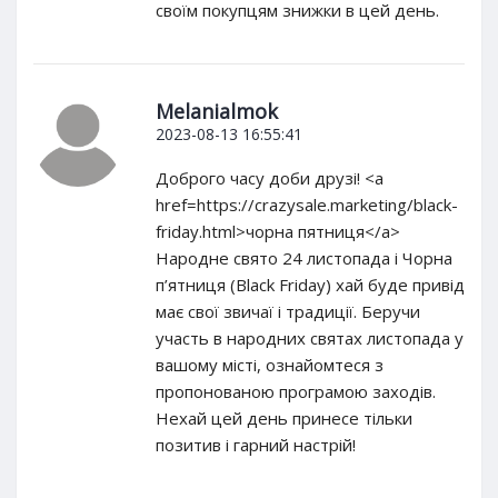
своїм покупцям знижки в цей день.
Melanialmok
2023-08-13 16:55:41
Доброго часу доби друзі! <a
href=https://crazysale.marketing/black-
friday.html>чорна пятниця</a>
Народне свято 24 листопада і Чорна
п’ятниця (Black Friday) хай буде привід
має свої звичаї і традиції. Беручи
участь в народних святах листопада у
вашому місті, ознайомтеся з
пропонованою програмою заходів.
Нехай цей день принесе тільки
позитив і гарний настрій!