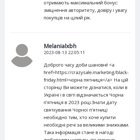
отримають максимальний бонус:
зміцнення авторитету, довіру і увагу
покупців на цілий рік.
Melanialxbh
2023-08-13 22:05:11
Доброго часу доби шановні! <a
href=https://crazysale.marketing/black-
friday.html>чорна пятниця</a> На цій
сторінці Ви можете дізнатися, коли в
Україні і в світі відзначається Чорна
п'ятниця в 2023 році.Знати дату
святкування Чорної п'ятниці
необхідно тим, хто хоче купити
необхідні речі за великими знижками.
Така інформація стане в нагоді
любителям шопінгу, які зможуть