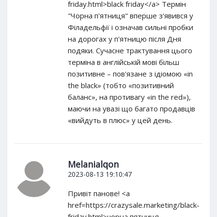
friday.html>black friday</a> Термін
"Чорна п'ятниця" вперше з'явився у
Філадельфії і означав сильні пробки
на дорогах у п'ятницю після Дня
подяки. Сучасне трактування цього
терміна в англійській мові більш
позитивне – пов'язане з ідіомою «in
the black» (тобто «позитивний
баланс», на противагу «in the red»),
маючи на увазі що багато продавців
«вийдуть в плюс» у цей день.
Melanialqon
2023-08-13 19:10:47
Привіт панове! <a
href=https://crazysale.marketing/black-
friday.html>чорна пятниця