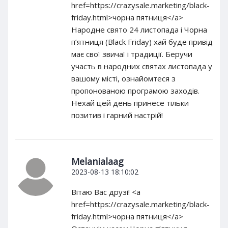
href=https://crazysale.marketing/black-
friday.html>чорна пятниця</a>
Народне свято 24 листопада і Чорна
п’ятниця (Black Friday) хай буде привід
має свої звичаї і традиції. Беручи
участь в народних святах листопада у
вашому місті, ознайомтеся з
пропонованою програмою заходів.
Нехай цей день принесе тільки
позитив і гарний настрій!
Melanialaag
2023-08-13 18:10:02
Вітаю Вас друзі! <a
href=https://crazysale.marketing/black-
friday.html>чорна пятниця</a>