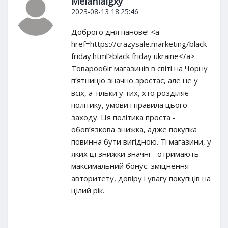
Melanialgxy
2023-08-13 18:25:46
Доброго дня панове! <a
href=https://crazysale.marketing/black-
friday.html>black friday ukraine</a>
Товарообіг магазинів в світі на Чорну
п’ятницю значно зростає, але не у
всіх, а тільки у тих, хто розділяє
політику, умови і правила цього
заходу. Ця політика проста -
обов’язкова знижка, адже покупка
повинна бути вигідною. Ті магазини, у
яких ці знижки значні - отримають
максимальний бонус: зміцнення
авторитету, довіру і увагу покупців на
цілий рік.