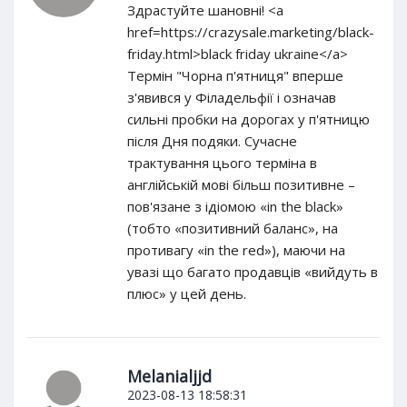
Здрастуйте шановні! <a
href=https://crazysale.marketing/black-
friday.html>black friday ukraine</a>
Термін "Чорна п'ятниця" вперше
з'явився у Філадельфії і означав
сильні пробки на дорогах у п'ятницю
після Дня подяки. Сучасне
трактування цього терміна в
англійській мові більш позитивне –
пов'язане з ідіомою «in the black»
(тобто «позитивний баланс», на
противагу «in the red»), маючи на
увазі що багато продавців «вийдуть в
плюс» у цей день.
Melanialjjd
2023-08-13 18:58:31