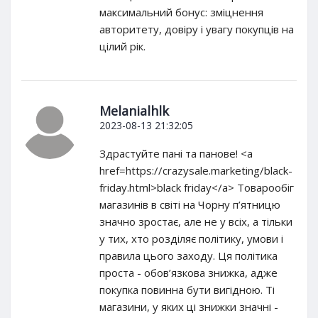
максимальний бонус: зміцнення
авторитету, довіру і увагу покупців на
цілий рік.
Melanialhlk
2023-08-13 21:32:05
Здрастуйте пані та панове! <a
href=https://crazysale.marketing/black-
friday.html>black friday</a> Товарообіг
магазинів в світі на Чорну п’ятницю
значно зростає, але не у всіх, а тільки
у тих, хто розділяє політику, умови і
правила цього заходу. Ця політика
проста - обов’язкова знижка, адже
покупка повинна бути вигідною. Ті
магазини, у яких ці знижки значні -