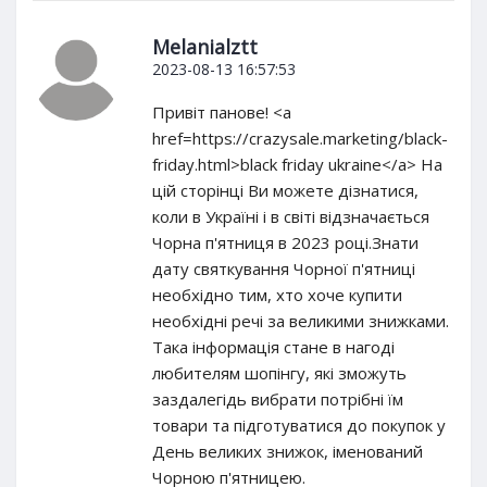
Melanialztt
2023-08-13 16:57:53
Привіт панове! <a
href=https://crazysale.marketing/black-
friday.html>black friday ukraine</a> На
цій сторінці Ви можете дізнатися,
коли в Україні і в світі відзначається
Чорна п'ятниця в 2023 році.Знати
дату святкування Чорної п'ятниці
необхідно тим, хто хоче купити
необхідні речі за великими знижками.
Така інформація стане в нагоді
любителям шопінгу, які зможуть
заздалегідь вибрати потрібні їм
товари та підготуватися до покупок у
День великих знижок, іменований
Чорною п'ятницею.