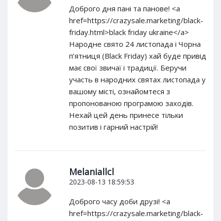
Доброго дня пані та панове! <a
href=https://crazysale.marketing/black-
friday.html>black friday ukraine</a>
Народне свято 24 листопада і Чорна
п’ятниця (Black Friday) хай буде привід
має свої звичаї і традиції. Беручи
участь в народних святах листопада у
вашому місті, ознайомтеся з
пропонованою програмою заходів.
Нехай цей день принесе тільки
позитив і гарний настрій!
Melaniallcl
2023-08-13 18:59:53
Доброго часу доби друзі! <a
href=https://crazysale.marketing/black-