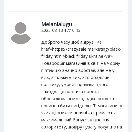
Melanialugu
2023-08-13 17:10:45
Доброго часу доби друзі! <a
href=https://crazysale.marketing/black-
friday.html>black friday ukraine</a>
Товарообіг магазинів в світі на Чорну
п’ятницю значно зростає, але не у
всіх, а тільки у тих, хто розділяє
політику, умови і правила цього
заходу. Ця політика проста -
обов’язкова знижка, адже покупка
повинна бути вигідною. Ті магазини, у
яких ці знижки значні - отримають
максимальний бонус: зміцнення
авторитету, довіру і увагу покупців на