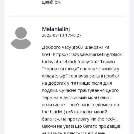
цілий рік.
Melanialinj
2023-08-13 17:46:27
Доброго часу доби шановні! <a
href=https://crazysale.marketing/black-
friday.html>black friday</a> Термін
"Чорна п'ятниця" вперше з'явився у
Філадельфії і означав сильні пробки
на дорогах у п'ятницю після Дня
подяки. Сучасне трактування цього
терміна в англійській мові більш
позитивне – пов'язане з ідіомою «in
the black» (тобто «позитивний
баланс», на противагу «in the red»),
маючи на увазі що багато продавців
«вийдуть в плюс» у цей день.