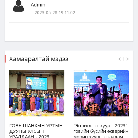
Admin
| 2023-05-28 19:11:02
Хамааралтай мэдээ
ГОВЬ ШАНХЫН УРТЫН
"Эгшиглэнт хуур - 2023"
ДУУНЫ УЛСЫН
говийн бүсийн өсвөрийн
УРАЛДААН - 2023
морин хуурын наадам