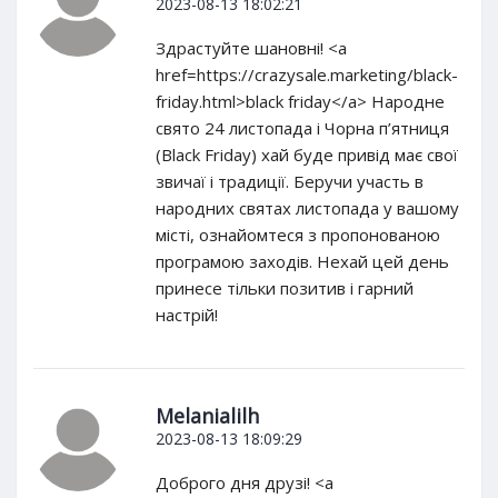
2023-08-13 18:02:21
Здрастуйте шановні! <a
href=https://crazysale.marketing/black-
friday.html>black friday</a> Народне
свято 24 листопада і Чорна п’ятниця
(Black Friday) хай буде привід має свої
звичаї і традиції. Беручи участь в
народних святах листопада у вашому
місті, ознайомтеся з пропонованою
програмою заходів. Нехай цей день
принесе тільки позитив і гарний
настрій!
Melanialilh
2023-08-13 18:09:29
Доброго дня друзі! <a