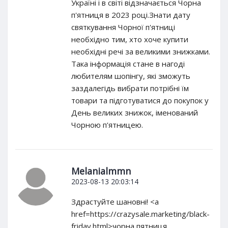
Україні і в світі відзначається Чорна
п'ятниця в 2023 році.Знати дату
святкування Чорної п'ятниці
необхідно тим, хто хоче купити
необхідні речі за великими знижками.
Така інформація стане в нагоді
любителям шопінгу, які зможуть
заздалегідь вибрати потрібні їм
товари та підготуватися до покупок у
День великих знижок, іменований
Чорною п'ятницею.
Melanialmmn
2023-08-13 20:03:14
Здрастуйте шановні! <a
href=https://crazysale.marketing/black-
friday.html>чорна пятниця