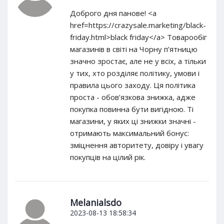
Доброго дня панове! <a
href=https://crazysale.marketing/black-
friday.html>black friday</a> Товарообіг
магазинів в світі на Чорну п’ятницю
значно зростає, але не у всіх, а тільки
у тих, хто розділяє політику, умови і
правила цього заходу. Ця політика
проста - обов’язкова знижка, адже
покупка повинна бути вигідною. Ті
магазини, у яких ці знижки значні -
отримають максимальний бонус:
зміцнення авторитету, довіру і увагу
покупців на цілий рік.
Melanialsdo
2023-08-13 18:58:34