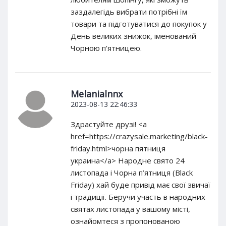
заздалегідь вибрати потрібні їм
товари та підготуватися до покупок у
День великих знижок, іменований
Чорною п'ятницею.
Melanialnnx
2023-08-13 22:46:33
Здрастуйте друзі! <a
href=https://crazysale.marketing/black-
friday.html>чорна пятниця
украина</a> Народне свято 24
листопада і Чорна п’ятниця (Black
Friday) хай буде привід має свої звичаї
і традиції. Беручи участь в народних
святах листопада у вашому місті,
ознайомтеся з пропонованою