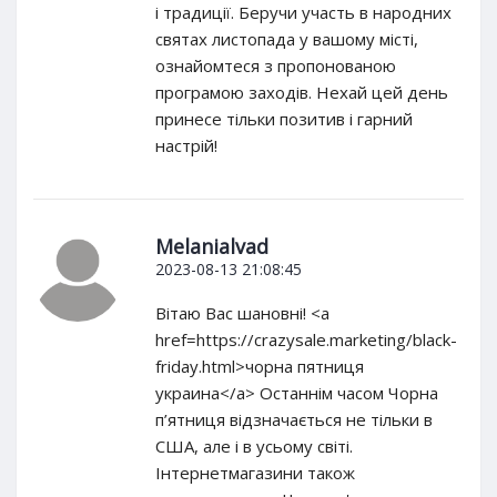
і традиції. Беручи участь в народних
святах листопада у вашому місті,
ознайомтеся з пропонованою
програмою заходів. Нехай цей день
принесе тільки позитив і гарний
настрій!
Melanialvad
2023-08-13 21:08:45
Вітаю Вас шановні! <a
href=https://crazysale.marketing/black-
friday.html>чорна пятниця
украина</a> Останнім часом Чорна
п’ятниця відзначається не тільки в
США, але і в усьому світі.
Інтернетмагазини також