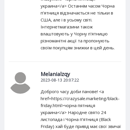
украина</a> Останнім часом Чорна
п’ятниця відзначається не тільки в
США, але і в усьому світі.
Інтернетмагазини також
влаштовують у Чорну п'ятницю
різноманітні акції та пропонують
своїм покупцям знижки в цей день.
Melanialzqy
2023-08-13 20:07:22
Доброго часу доби панове! <a
href=https://crazysale.marketing/black-
friday.html>чорна пятниця
украина</a> Народне свято 24
листопада і Чорна п’ятниця (Black
Friday) хай буде привід має свої звичаї