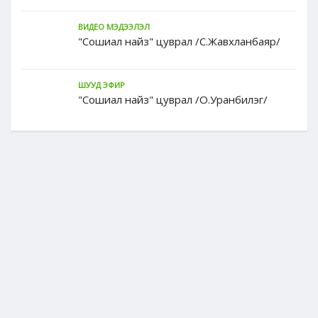
ВИДЕО МЭДЭЭЛЭЛ
"Сошиал найз" цуврал /С.Жавхланбаяр/
ШУУД ЭФИР
"Сошиал найз" цуврал /О.Уранбилэг/