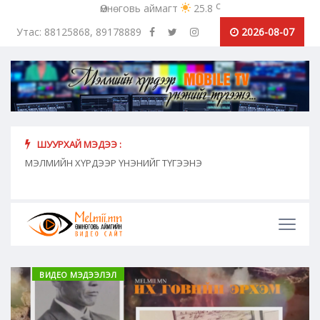
c
Өмнөговь аймагт
25.8
Утас: 88125868, 89178889
2026-08-07
ШУУРХАЙ МЭДЭЭ :
хүн
МЭЛМИЙН ХҮРДЭЭР ҮНЭНИЙГ ТҮГЭЭНЭ
"Сош
дамж
ВИДЕО МЭДЭЭЛЭЛ