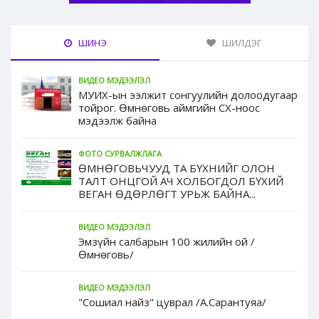
ШИНЭ
ШИЛДЭГ
ВИДЕО МЭДЭЭЛЭЛ
МУИХ-ын ээлжит сонгуулийн долоодугаар
тойрог. Өмнөговь аймгийн СХ-ноос
мэдээлж байна
ФОТО СУРВАЛЖЛАГА
ӨМНӨГОВЬЧУУД ТА БҮХНИЙГ ОЛОН
ТАЛТ ОНЦГОЙ АЧ ХОЛБОГДОЛ БҮХИЙ
ВЕГАН ӨДӨРЛӨГТ УРЬЖ БАЙНА...
ВИДЕО МЭДЭЭЛЭЛ
Эмзүйн салбарын 100 жилийн ой /
Өмнөговь/
ВИДЕО МЭДЭЭЛЭЛ
"Сошиал найз" цуврал /А.Сарантуяа/