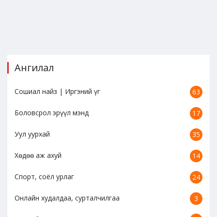
Ангилал
Сошиал найз | Иргэний үг
63
Боловсрол эрүүл мэнд
17
Уул уурхай
35
Хөдөө аж ахуй
14
Спорт, соёл урлаг
24
Онлайн худалдаа, сурталчилгаа
3