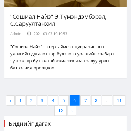
"Сошиал Найз" Э.Түмэндэмбэрэл,
С.Саруултанхил
Admin
2021-03-03 19:19:53
"Сошиал Найз" энтертаймент цувралын энэ
удаагийн дугаарт гэр бүлээрээ урлагийн салбарт
зүтгэж, үр бүтээлтэй ажиллаж яваа залуу уран
бүтээлчид оролцлоо...
‹
1
2
3
4
5
6
7
8
...
11
12
›
Биднийг дагах