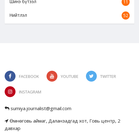
Шинэ бүтээл
11
Нийтлэл
52
FACEBOOK
YOUTUBE
TWITTER
INSTAGRAM
sumiya.journalist@gmail.com
Өмнөговь аймаг, Даланзадгад хот, Говь центр, 2
давхар