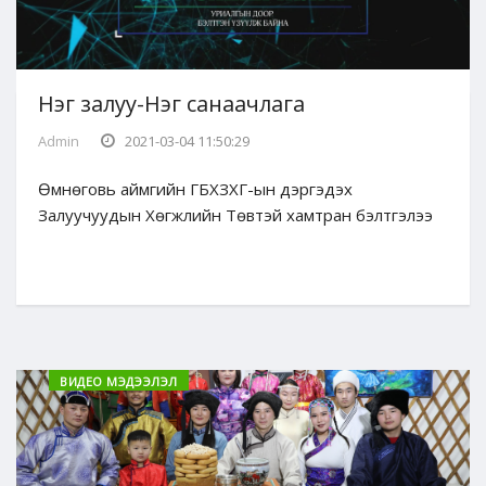
Нэг залуу-Нэг санаачлага
Admin
2021-03-04 11:50:29
Өмнөговь аймгийн ГБХЗХГ-ын дэргэдэх
Залуучуудын Хөгжлийн Төвтэй хамтран бэлтгэлээ
ВИДЕО МЭДЭЭЛЭЛ