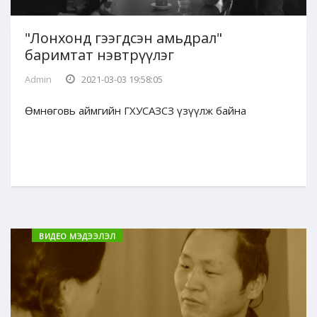
"Лонхонд гээгдсэн амьдрал"
баримтат нэвтрүүлэг
Admin
2021-03-03 19:58:05
Өмнөговь аймгийн ГХУСАЗСЗ үзүүлж байна
ВИДЕО МЭДЭЭЛЭЛ