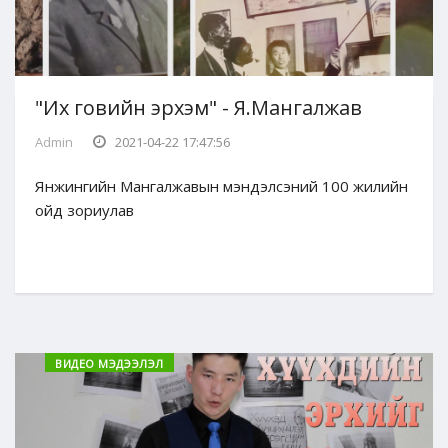
"Их говийн эрхэм" - Я.Мангалжав
Admin
2021-04-22 17:47:56
Янжингийн Мангалжавын мэндэлсэний 100 жилийн
ойд зориулав
ВИДЕО МЭДЭЭЛЭЛ