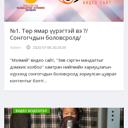
№1. Төр ямар үүрэгтэй вэ ?/
Сонгогчдын боловсролд/
Admin
2020-07-06 20:24:39
"Мэлмий" видео сайт, "Зөв сэргэн мандалтыг
дэмжих холбоо" хамтран нийгмийн хариуцлагын
хүрээнд сонгогчдын боловсролд зориулсан цуврал
контентыг бэлтг...
ВИДЕО МЭДЭЭЛЭЛ