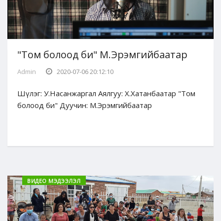
"Том болоод би" М.Эрэмгийбаатар
Admin
2020-07-06 20:12:10
Шүлэг: У.Насанжаргал Аялгуу: Х.Хатанбаатар "Том
болоод би" Дуучин: М.Эрэмгийбаатар
ВИДЕО МЭДЭЭЛЭЛ