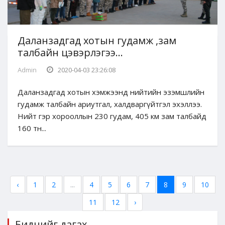
Даланзадгад хотын гудамж ,зам
талбайн цэвэрлэгээ...
Admin
2020-04-03 23:26:08
Даланзадгад хотын хэмжээнд нийтийн эзэмшлийн
гудамж талбайн ариутгал, халдваргүйтгэл эхэллээ.
Нийт гэр хорооллын 230 гудам, 405 км зам талбайд
160 тн...
‹
1
2
...
4
5
6
7
8
9
10
11
12
›
Биднийг дагах