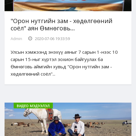
"Орон нутгийн зам - хөдөлгөөний
соёл" аян Өмнөговь...
Admin
2020-07-06 19:33:59
Улсын хэмжээнд энэхүү аяныг 7 сарын 1-нээс 10
сарын 15-ныг хүртэл зохион байгуулах ба
Өмнөговь аймгийн хувьд "Орон нутгийн зам -
хөдөлгөөний соёл"...
ВИДЕО МЭДЭЭЛЭЛ