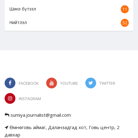
Шинэ бүтээл
11
Нийтлэл
52
FACEBOOK
YOUTUBE
TWITTER
INSTAGRAM
sumiya.journalist@gmail.com
Өмнөговь аймаг, Даланзадгад хот, Говь центр, 2
давхар