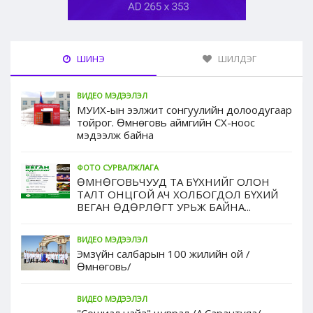
ШИНЭ
ШИЛДЭГ
ВИДЕО МЭДЭЭЛЭЛ
МУИХ-ын ээлжит сонгуулийн долоодугаар
тойрог. Өмнөговь аймгийн СХ-ноос
мэдээлж байна
ФОТО СУРВАЛЖЛАГА
ӨМНӨГОВЬЧУУД ТА БҮХНИЙГ ОЛОН
ТАЛТ ОНЦГОЙ АЧ ХОЛБОГДОЛ БҮХИЙ
ВЕГАН ӨДӨРЛӨГТ УРЬЖ БАЙНА...
ВИДЕО МЭДЭЭЛЭЛ
Эмзүйн салбарын 100 жилийн ой /
Өмнөговь/
ВИДЕО МЭДЭЭЛЭЛ