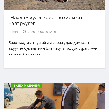
"Наадам хүлэг хоёр" зохиомжит
нэвтрүүлэг
Admin
2020-07-06 18:42:06
Баяр наадмын тусгай дугаараа удам дамжсан
адуучин Сумьяагийн Өлзийхутаг адуун сүрэг, гүүн
зэлнээс бэлтгэлээ
ВИДЕО МЭДЭЭЛЭЛ