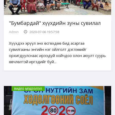
"Бумбардай" хүүхдийн зуны сувилал
Admin
2020-07-06 19:57:58
Хүүхдээ эрүүл энх өсгөхдөө бид асаргаа
сувилгааны энгийн нэг ойлголт дэглэмийг
орхигдуулснаас ирээдүй хойчдоо олон аюулт суурь
өвчлөлтэй иргэдийг буй...
ВИДЕО МЭДЭЭЛЭЛ