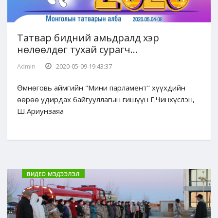
Татвар бидний амьдралд хэр
нөлөөлдөг тухай сурагч...
Admin
2020-05-09 19:43:37
Өмнөговь аймгийн "Мини парламент" хүүхдийн
өөрөө удирдах байгууллагын гишүүн Г.Чинхүслэн,
Ш.Ариунзаяа
ВИДЕО МЭДЭЭЛЭЛ