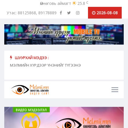
c
Өмнөговь аймагт
25.8
Утас: 88125868, 89178889
2026-08-08
ШУУРХАЙ МЭДЭЭ :
хүн
МЭЛМИЙН ХҮРДЭЭР ҮНЭНИЙГ ТҮГЭЭНЭ
"Сош
дамж
ВИДЕО МЭДЭЭЛЭЛ