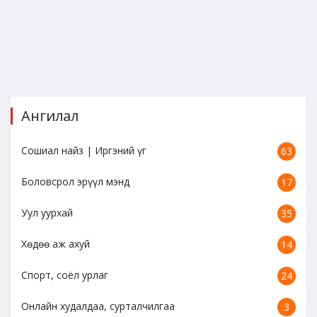
Ангилал
Сошиал найз | Иргэний үг
63
Боловсрол эрүүл мэнд
17
Уул уурхай
35
Хөдөө аж ахуй
14
Спорт, соёл урлаг
24
Онлайн худалдаа, сурталчилгаа
3