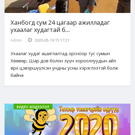
Ханбогд сум 24 цагаар ажилладаг
ухаалаг худагтай б...
Admin
2020-05-19 15:17:21
Ухаалаг худаг ашиглалтад орсноор тус сумын
Хөөвөр, Шар дов болон зүүн хорооллуудын айл
өрх цэвэршүүлсэн ундны усны хэрэглээтэй болж
байна
ВИДЕО МЭДЭЭЛЭЛ