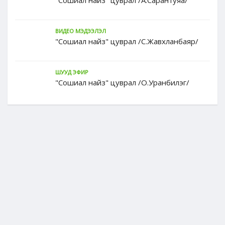
"Сошиал найз" цуврал /А.Сарантуяа/
ВИДЕО МЭДЭЭЛЭЛ
"Сошиал найз" цуврал /С.Жавхланбаяр/
ШУУД ЭФИР
"Сошиал найз" цуврал /О.Уранбилэг/