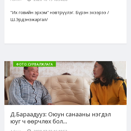
"Их говийн эрхэм" нэвтрүүлэг. Бүрэн эхээрээ /
Ш.Эрдэнэжаргал/
ФОТО СУРВАЛЖЛАГА
Д.Бараадууз: Оюун санааны нэгдэл
юуг ч өөрчлөх бол...