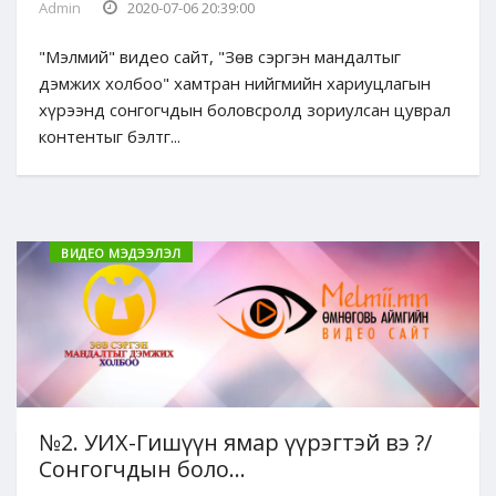
Admin
2020-07-06 20:39:00
"Мэлмий" видео сайт, "Зөв сэргэн мандалтыг
дэмжих холбоо" хамтран нийгмийн хариуцлагын
хүрээнд сонгогчдын боловсролд зориулсан цуврал
контентыг бэлтг...
ВИДЕО МЭДЭЭЛЭЛ
№2. УИХ-Гишүүн ямар үүрэгтэй вэ ?/
Сонгогчдын боло...