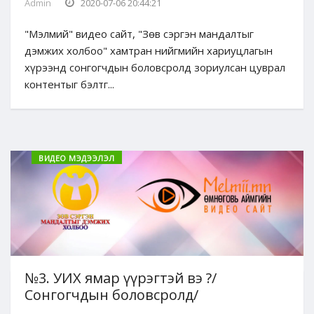
Admin
2020-07-06 20:44:21
"Мэлмий" видео сайт, "Зөв сэргэн мандалтыг
дэмжих холбоо" хамтран нийгмийн хариуцлагын
хүрээнд сонгогчдын боловсролд зориулсан цуврал
контентыг бэлтг...
ВИДЕО МЭДЭЭЛЭЛ
№3. УИХ ямар үүрэгтэй вэ ?/
Сонгогчдын боловсролд/