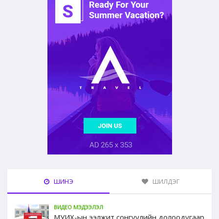
ШИНЭ
ШИЛДЭГ
ВИДЕО МЭДЭЭЛЭЛ
МУИХ-ын ээлжит сонгуулийн долоодугаар