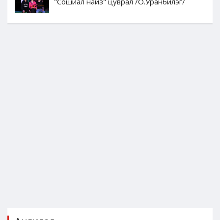
"Сошиал найз" цуврал /О.Уранбилэг/