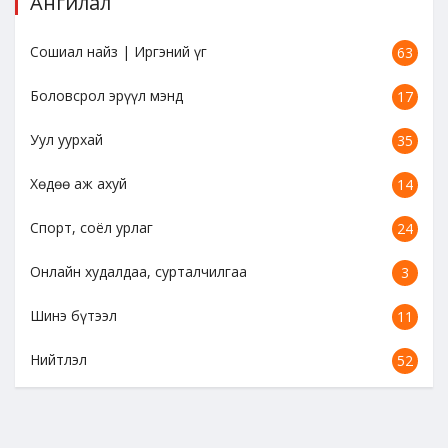
Ангилал
Сошиал найз | Иргэний үг
63
Боловсрол эрүүл мэнд
17
Уул уурхай
35
Хөдөө аж ахуй
14
Спорт, соёл урлаг
24
Онлайн худалдаа, сурталчилгаа
3
Шинэ бүтээл
11
Нийтлэл
52