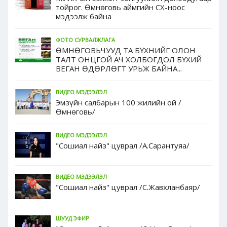
тойрог. Өмнөговь аймгийн СХ-ноос
мэдээлж байна
ФОТО СУРВАЛЖЛАГА
ӨМНӨГОВЬЧУУД ТА БҮХНИЙГ ОЛОН
ТАЛТ ОНЦГОЙ АЧ ХОЛБОГДОЛ БҮХИЙ
ВЕГАН ӨДӨРЛӨГТ УРЬЖ БАЙНА...
ВИДЕО МЭДЭЭЛЭЛ
Эмзүйн салбарын 100 жилийн ой /
Өмнөговь/
ВИДЕО МЭДЭЭЛЭЛ
"Сошиал найз" цуврал /А.Сарантуяа/
ВИДЕО МЭДЭЭЛЭЛ
"Сошиал найз" цуврал /С.Жавхланбаяр/
ШУУД ЭФИР