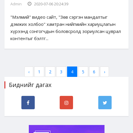
Admin
2020-07-06 20:24:39
"Мэлмий" видео сайт, "Зөв сэргэн мандалтыг
дэмжих холбоо" хамтран нийгмийн хариуцлагын
хүрээнд сонгогчдын боловсролд зориулсан цуврал
контентыг бэлтг...
‹
1
2
3
4
5
6
›
Биднийг дагах