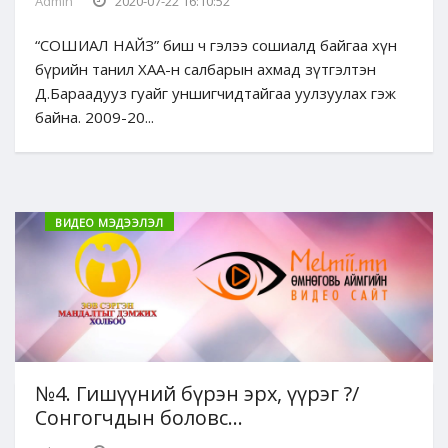
Admin
2020-07-22 16:10:52
“СОШИАЛ НАЙЗ” биш ч гэлээ сошиалд байгаа хүн
бүрийн танил ХАА-н салбарын ахмад зүтгэлтэн
Д.Бараадууз гуайг уншигчидтайгаа уулзуулах гэж
байна. 2009-20...
ВИДЕО МЭДЭЭЛЭЛ
№4. Гишүүний бүрэн эрх, үүрэг ?/
Сонгогчдын боловс...