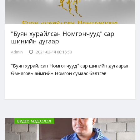
"Буян хурайлсан Номгончууд" сар
шинийн дугаар
Admin
2021-02-14 00:16:50
"Буян хурайлсан Номгончууд" сар шинийн дугаарыг
Өмнөговь аймгийн Номгон сумаас бэлтгэв
ВИДЕО МЭДЭЭЛЭЛ