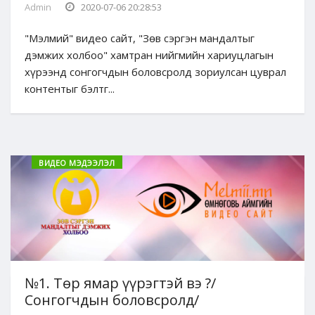
Admin
2020-07-06 20:28:53
"Мэлмий" видео сайт, "Зөв сэргэн мандалтыг
дэмжих холбоо" хамтран нийгмийн хариуцлагын
хүрээнд сонгогчдын боловсролд зориулсан цуврал
контентыг бэлтг...
ВИДЕО МЭДЭЭЛЭЛ
№1. Төр ямар үүрэгтэй вэ ?/
Сонгогчдын боловсролд/