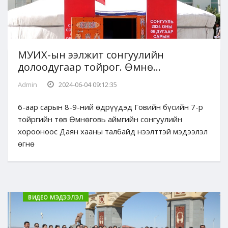
МУИХ-ын ээлжит сонгуулийн
долоодугаар тойрог. Өмнө...
Admin
2024-06-04 09:12:35
6-аар сарын 8-9-ний өдрүүдэд Говийн бүсийн 7-р
тойргийн төв Өмнөговь аймгийн сонгуулийн
хорооноос Даян хааны талбайд нээлттэй мэдээлэл
өгнө
ВИДЕО МЭДЭЭЛЭЛ