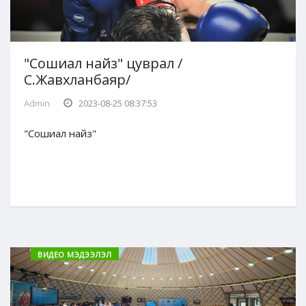
"Сошиал найз" цуврал /
С.Жавхланбаяр/
Admin
2023-08-25 08:37:53
"Сошиал найз"
ВИДЕО МЭДЭЭЛЭЛ