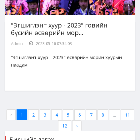
"Эгшиглэнт хуур - 2023" говийн
бүсийн өсвөрийн мор...
Admin
2023-05-16 07:34:03
"Эгшиглэнт хуур - 2023" өсвөрийн морин хуурын
наадам
‹
1
2
3
4
5
6
7
8
...
11
12
›
Биднийг дагах