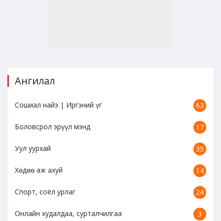
Ангилал
Сошиал найз | Иргэний үг
63
Боловсрол эрүүл мэнд
17
Уул уурхай
35
Хөдөө аж ахуй
14
Спорт, соёл урлаг
24
Онлайн худалдаа, сурталчилгаа
3