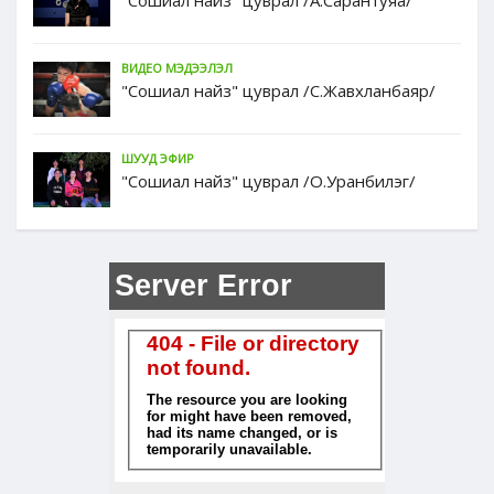
"Сошиал найз" цуврал /А.Сарантуяа/
ВИДЕО МЭДЭЭЛЭЛ
"Сошиал найз" цуврал /С.Жавхланбаяр/
ШУУД ЭФИР
"Сошиал найз" цуврал /О.Уранбилэг/