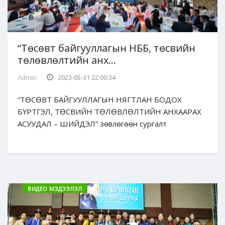
“Төсөвт байгууллагын НББ, төсвийн
төлөвлөлтийн анх...
Admin
2023-05-31 22:00:34
“ТӨСӨВТ БАЙГУУЛЛАГЫН НЯГТЛАН БОДОХ
БҮРТГЭЛ, ТӨСВИЙН ТӨЛӨВЛӨЛТИЙН АНХААРАХ
АСУУДАЛ – ШИЙДЭЛ” зөвлөгөөн сургалт
ВИДЕО МЭДЭЭЛЭЛ