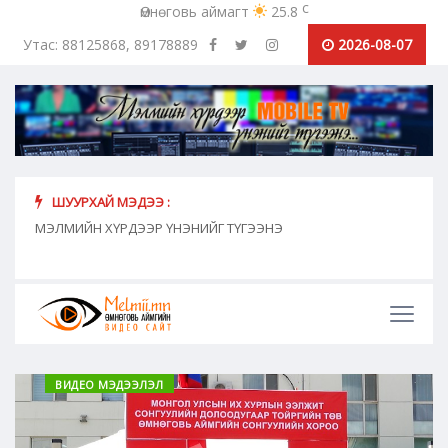
c
Өмнөговь аймагт
25.8
Утас: 88125868, 89178889
2026-08-07
ШУУРХАЙ МЭДЭЭ :
хүн
МЭЛМИЙН ХҮРДЭЭР ҮНЭНИЙГ ТҮГЭЭНЭ
"Сош
дамж
ВИДЕО МЭДЭЭЛЭЛ