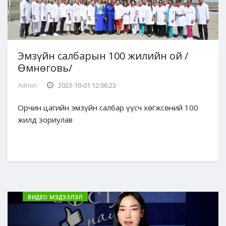
Эмзүйн салбарын 100 жилийн ой /
Өмнөговь/
Admin
2023-10-01 12:06:23
Орчин цагийн эмзүйн салбар үүсч хөгжсөний 100
жилд зориулав
ВИДЕО МЭДЭЭЛЭЛ