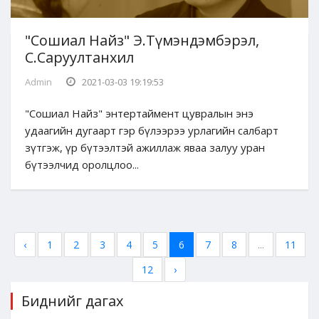
"Сошиал Найз" Э.Түмэндэмбэрэл,
С.Саруултанхил
Admin
2021-03-03 19:19:53
"Сошиал Найз" энтертаймент цувралын энэ
удаагийн дугаарт гэр бүлээрээ урлагийн салбарт
зүтгэж, үр бүтээлтэй ажиллаж яваа залуу уран
бүтээлчид оролцлоо...
‹
1
2
3
4
5
6
7
8
...
11
12
›
Биднийг дагах