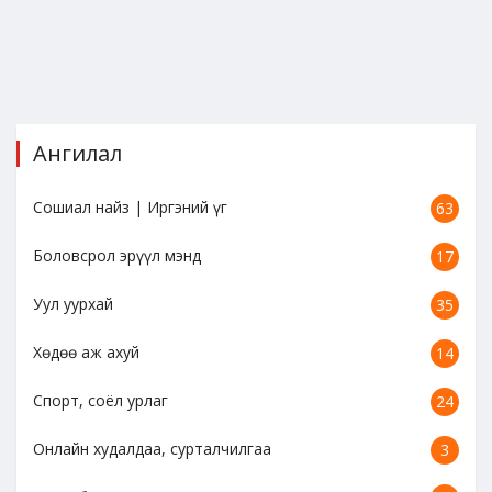
Ангилал
Сошиал найз | Иргэний үг
63
Боловсрол эрүүл мэнд
17
Уул уурхай
35
Хөдөө аж ахуй
14
Спорт, соёл урлаг
24
Онлайн худалдаа, сурталчилгаа
3