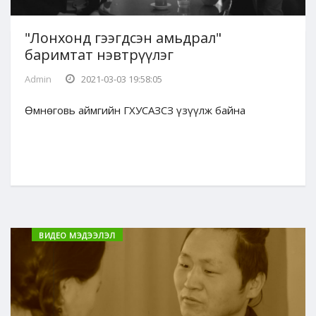
"Лонхонд гээгдсэн амьдрал"
баримтат нэвтрүүлэг
Admin
2021-03-03 19:58:05
Өмнөговь аймгийн ГХУСАЗСЗ үзүүлж байна
ВИДЕО МЭДЭЭЛЭЛ