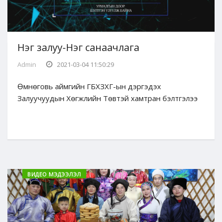
Нэг залуу-Нэг санаачлага
Admin
2021-03-04 11:50:29
Өмнөговь аймгийн ГБХЗХГ-ын дэргэдэх
Залуучуудын Хөгжлийн Төвтэй хамтран бэлтгэлээ
ВИДЕО МЭДЭЭЛЭЛ