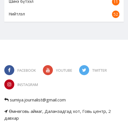
Шинэ бүтээл
11
Нийтлэл
52
FACEBOOK
YOUTUBE
TWITTER
INSTAGRAM
sumiya.journalist@gmail.com
Өмнөговь аймаг, Даланзадгад хот, Говь центр, 2
давхар