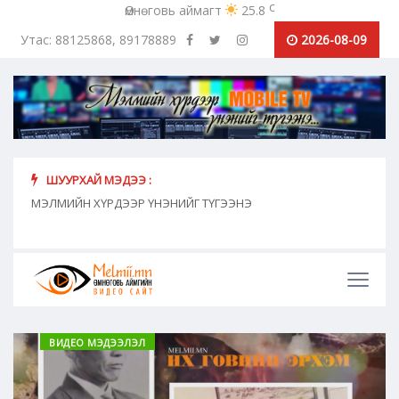
c
Өмнөговь аймагт
25.8
Утас: 88125868, 89178889
2026-08-09
ШУУРХАЙ МЭДЭЭ :
хүн
МЭЛМИЙН ХҮРДЭЭР ҮНЭНИЙГ ТҮГЭЭНЭ
"Сош
дамж
ВИДЕО МЭДЭЭЛЭЛ