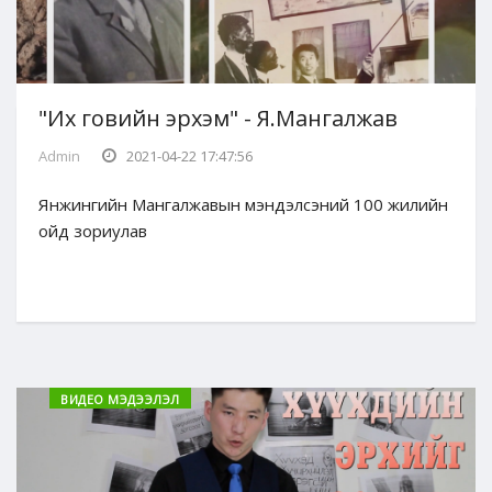
"Их говийн эрхэм" - Я.Мангалжав
Admin
2021-04-22 17:47:56
Янжингийн Мангалжавын мэндэлсэний 100 жилийн
ойд зориулав
ВИДЕО МЭДЭЭЛЭЛ