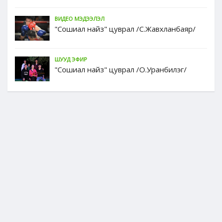
ВИДЕО МЭДЭЭЛЭЛ
"Сошиал найз" цуврал /С.Жавхланбаяр/
ШУУД ЭФИР
"Сошиал найз" цуврал /О.Уранбилэг/